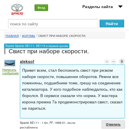
Разделы сайта
Вход
О машине
ГЛАВНАЯ
ФОРУМЫ
СВИСТ ПРИ НАБОРЕ СКОРОСТИ.
Автоклуб
Toyota Spacio AE111, AE115 в первом кузове
Свист при наборе скорости.
Форумы
aleksof
0
Сервисы и услуги
Привет всем, стал беспокоить свист при резком
Написать
сообщение
Новости
наборе скорости, повышении оборотов. Ремни все
поменяны, подшибники тоже, грешу на соединение
катализатора. У кого подобное наблюдалось, кто как
боролся. В сервисе сказали что норма. У мастера
корона премиа 7а продемонстрировал свист, сказал
не париться.
Spacio AE111 - 1.6л, FF, 1999-01, после
Ответить
рестайлинга