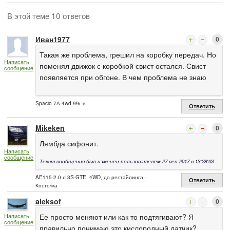
В этой теме 10 ответов
Иван1977
0
Такая же проблема, грешил на коробку передач. Но
Написать
поменял движок с коробкой свист остался. Свист
сообщение
появляется при обгоне. В чем проблема не знаю
Spacio 7А 4wd 99г.в.
Ответить
Mikeken
0
Лямбда сифонит.
Написать
сообщение
Текст сообщения был изменен пользователем 27 сен 2017 в 13:28:03
AE115-2.0 л 3S-GTE, 4WD, до рестайлинга -
Ответить
Косточка
aleksof
0
Ее просто меняют или как то подтягивают? Я
Написать
сообщение
правильно понимаю это кислородный датчик?