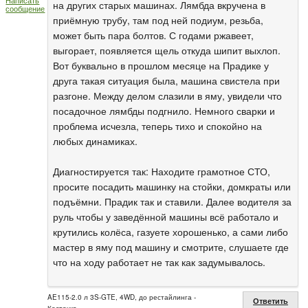
Написать
на других старых машинах. Лямбда вкручена в
сообщение
приёмную трубу, там под ней подиум, резьба,
может быть пара болтов. С годами ржавеет,
выгорает, появляется щель откуда шипит выхлоп.
Вот буквально в прошлом месяце на Прадике у
друга такая ситуация была, машина свистела при
разгоне. Между делом слазили в яму, увидели что
посадочное лямбды подгнило. Немного сварки и
проблема исчезла, теперь тихо и спокойно на
любых динамиках.
Диагностируется так: Находите грамотное СТО,
просите посадить машинку на стойки, домкраты или
подъёмни. Прадик так и ставили. Далее водителя за
руль чтобы у заведённой машины всё работало и
крутились колёса, газуете хорошенько, а сами либо
мастер в яму под машину и смотрите, слушаете где
что на ходу работает не так как задумывалось.
AE115-2.0 л 3S-GTE, 4WD, до рестайлинга -
Ответить