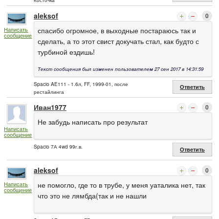
Косточка
aleksof
0
спасибо огромное, в выходные постараюсь так и
Написать
сообщение
сделать, а то этот свист докучать стал, как будто с
турбиной ездишь!
Текст сообщения был изменен пользователем 27 сен 2017 в 14:31:59
Spacio AE111 - 1.6л, FF, 1999-01, после
Ответить
рестайлинга
Иван1977
0
Не забудь написать про результат
Написать
сообщение
Spacio 7А 4wd 99г.в.
Ответить
aleksof
0
не помогло, где то в трубе, у меня уаталика нет, так
Написать
сообщение
что это не лямбда(так и не нашли