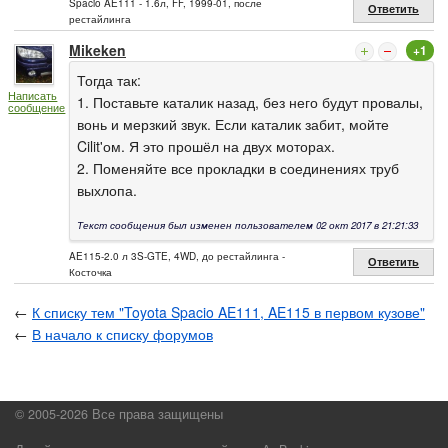
Spacio AE111 - 1.6л, FF, 1999-01, после
Ответить
рестайлинга
Mikeken
+1
Тогда так:
Написать
1. Поставьте каталик назад, без него будут провалы,
сообщение
вонь и мерзкий звук. Если каталик забит, мойте
Cilit'ом. Я это прошёл на двух моторах.
2. Поменяйте все прокладки в соединениях труб
выхлопа.
Текст сообщения был изменен пользователем 02 окт 2017 в 21:21:33
AE115-2.0 л 3S-GTE, 4WD, до рестайлинга -
Ответить
Косточка
←
К списку тем "Toyota Spacio AE111, AE115 в первом кузове"
←
В начало к списку форумов
© 2005-2026 Все права защищены