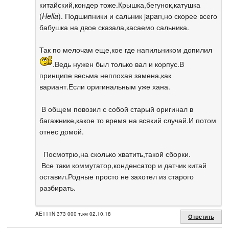
китайский,кондер тоже.Крышка,бегунок,катушка
(
Hella
). Подшипники и сальник japan,но скорее всего
бабушка на двое сказала,касаемо сальника.
Так по мелочам еще,кое где напильником допилил
.Ведь нужен был только вал и корпус.В
принципе весьма неплохая замена,как
вариант.Если оригинальным уже хана.
В общем повозил с собой старый оригинал в
багажнике,какое то время на всякий случай.И потом
отнес домой.
Посмотрю,на сколько хватить,такой сборки.
Все таки коммутатор,конденсатор и датчик китай
оставил.Родные просто не захотел из старого
разбирать.
AE111N 373 000 т.км 02.10.18
Ответить