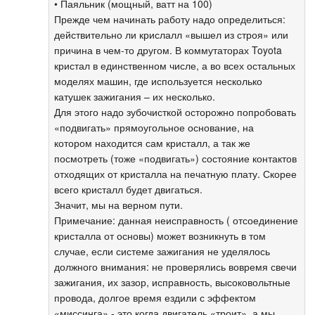
• Паяльник (мощный, ватт на 100)
Прежде чем начинать работу надо определиться:
действительно ли крислалл «вышел из строя» или
причина в чем-то другом. В коммутаторах Toyota
кристал в единственном числе, а во всех остальных
моделях машин, где используется несколько
катушек зажигания – их несколько.
Для этого надо зубочисткой осторожно попробовать
«подвигать» прямоугольное основание, на
котором находится сам кристалл, а так же
посмотреть (тоже «подвигать») состояние контактов
отходящих от кристалла на печатную плату. Скорее
всего кристалл будет двигаться.
Значит, мы на верном пути.
Примечание: данная неисправность ( отсоединение
кристалла от основы) может возникнуть в том
случае, если системе зажигания не уделялось
должного внимания: не проверялись вовремя свечи
зажигания, их зазор, исправность, высоковольтные
провода, долгое время ездили с эффектом
«миссинга» - это когда двигатель «троит», а мы