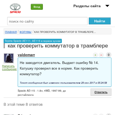
Разделы сайта
Вход
О машине
ГЛАВНАЯ
ФОРУМЫ
КАК ПРОВЕРИТЬ КОММУТАТОР В ТРАМБЛЕРЕ...
Автоклуб
Toyota Spacio AE111, AE115 в первом кузове
как проверить коммутатор в трамблере
Форумы
valdemarr
0
Сервисы и услуги
Не заводится двигатель. Выдает ошибку № 14.
Написать
Новости
Катушку проверил все в норме. Как проверить
сообщение
коммутатор?
Текст сообщения был изменен пользователем 29 сен 2017 в 05:24:58
Spacio AE115 - 1.8л, 4WD, 1997-99, до
Ответить
рестайлинга
В этой теме 8 ответов