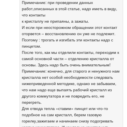
Примечание: при проведении данных
работ,описанных в этой статье, надо иметь в виду,
что контакты
к кристаллу не припаяны, а зажаты.
И если при неосторожном обращении этот контакт
оторвется – восстановлению он уже не подлежит.
Поэтому : трогать и изгибать эти контакты надо с
пинцетом.
После того, как мы отделили контакты, переходим к
самой основной части – отделению кристалла от
основы. Здесь надо быть очень внимательным!
Примечание: конечно, для старого и ненужного нам
кристалла нет особой необходимости следовать
нижеприведенной методике, однако не забываем,
что нам надо еще выпаять рабочий кристалл из
другого коммутатора и не повредить его, не
перегреть.
Для отвода тепла «ставим» пинцет или что-то
подобное на сам кристалл, берем газовую
горелку,зажигаем и начинаем снизу подогревать
корпус коммутатора. И как только кристал чуть