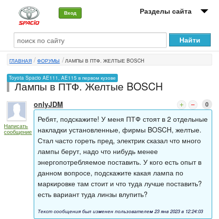
Разделы сайта
Вход
О машине
ГЛАВНАЯ
ФОРУМЫ
ЛАМПЫ В ПТФ. ЖЕЛТЫЕ BOSCH
Автоклуб
Toyota Spacio AE111, AE115 в первом кузове
Лампы в ПТФ. Желтые BOSCH
Форумы
onlyJDM
0
Сервисы и услуги
Ребят, подскажите! У меня ПТФ стоят в 2 отдельные
Написать
Новости
накладки установленные, фирмы BOSCH, желтые.
сообщение
Стал часто гореть пред, электрик сказал что много
лампы берут, надо что нибудь менее
энергопотребляемое поставить. У кого есть опыт в
данном вопросе, подскажите какая лампа по
маркировке там стоит и что туда лучше поставить?
есть вариант туда линзы влупить?
Текст сообщения был изменен пользователем 23 янв 2023 в 12:24:03