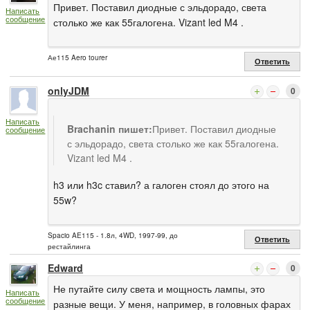
Привет. Поставил диодные с эльдорадо, света
Написать
сообщение
столько же как 55галогена. Vizant led M4 .
Ае115 Aero tourer
Ответить
onlyJDM
0
Написать
Brachanin пишет:
Привет. Поставил диодные
сообщение
с эльдорадо, света столько же как 55галогена.
Vizant led M4 .
h3 или h3c ставил? а галоген стоял до этого на
55w?
Spacio AE115 - 1.8л, 4WD, 1997-99, до
Ответить
рестайлинга
Edward
0
Не путайте силу света и мощность лампы, это
Написать
сообщение
разные вещи. У меня, например, в головных фарах