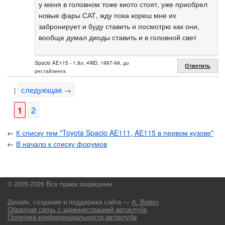
у меня в головном тоже киото стоят, уже приобрел
новые фары САТ, жду пока кореш мне их
забронирует и буду ставить и посмотрю как они,
вообще думал диоды ставить и в головной свет
Spacio AE115 - 1.8л, 4WD, 1997-99, до
Ответить
рестайлинга
следующая →
|
1
2
←
К списку тем "Toyota Spacio AE111, AE115 в первом кузове"
←
В начало к списку форумов
© 2005-2026 Все права защищены
Дизайн, создание и поддержка сайта —
А. Baskin
Обратная связь с администрацией автоклуба
Политика конфиденциальности автоклуба