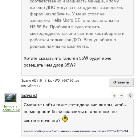
соответственно и мощность меньше, к тому
же еще ДПС могут за светодиоды в заводских
фарах нахлобучить. У меня стоят не
заводские Hella Micro DE, они расчитаны на
Н3 55 Вт. Пробовал я туда ставить
светодиодные, так они светили как габариты и
работали только как ДХО. Вернул обратно
родные лампы из комплекта.
Хотите сказать что галоген 35W будет ярче
освещать чем диод 35W?
Spacio AE115 - 1.8л, 4WD, 1997-99, до
Ответить
рестайлинга
Edward
0
Сможете найти такие светодиодные лампы, чтобы
Написать
сообщение
по мощности были сравнимы с галогеном, но
светили ярче его?
Текст сообщения был изменен пользователем 24 янв 2023 в 12:55:14