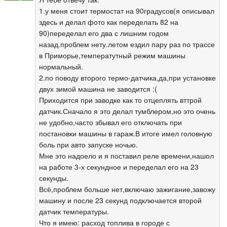
1.у меня стоит термостат на 90градусов(я описывал
здесь и делал фото как переделать 82 на
90)переделал его два с лишним годом
назад.проблем нету.летом ездил пару раз по трассе
в Приморье,температутный режим машины
нормальный.
2.по поводу второго термо-датчика,да,при установке
двух зимой машина не заводится :(
Приходится при заводке как то отцеплять вттрой
датчик.Сначало я это делал тумблером,но это очень
не удобно,часто збывал его отключать при
постановки машины в гараж.В итоге имел головную
боль при авто запуске ночью.
Мне это надоело и я поставил реле времени,нашол
на работе 3-х секундное и переделал его на 23
секунды.
Всё,проблем больше нет,включаю зажигание,завожу
машину и после 23 секунд подключается второй
датчик температуры.
Что я имею: расход топлива в городе с