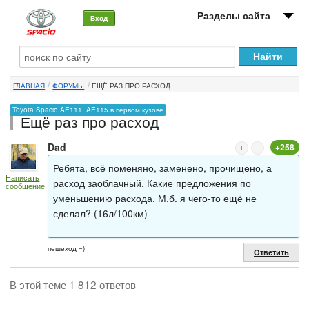
Разделы сайта
Вход
О машине
ГЛАВНАЯ
ФОРУМЫ
ЕЩЁ РАЗ ПРО РАСХОД
Автоклуб
Toyota Spacio AE111, AE115 в первом кузове
Ещё раз про расход
Форумы
Dad
+258
Сервисы и услуги
Ребята, всё поменяно, заменено, прочищено, а
Написать
Новости
расход заоблачный. Какие предложения по
сообщение
уменьшению расхода. М.б. я чего-то ещё не
сделал? (16л/100км)
пешеход =)
Ответить
В этой теме 1 812 ответов