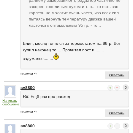
засорен тополиным пухом и т. п... то есть ваш
карлсон не молотит очень часто, изо всех сил
пытаясь вернуть температуру движка вашей
ласточки к оптимальным 95 гр. - то...
Блин, месяц гонялся за термостатом на 88гр. Вот
купил наконец то.... Прочитал пост и........
задумалсо........
пешеход =)
Ответить
sv8800
0
Re: Ещё раз про расход
Написать
сообщение
пешеход =)
Ответить
sv8800
0