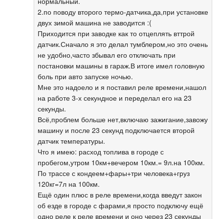
нормальный.
2.по поводу второго термо-датчика,да,при установке
двух зимой машина не заводится :(
Приходится при заводке как то отцеплять вттрой
датчик.Сначало я это делал тумблером,но это очень
не удобно,часто збывал его отключать при
постановки машины в гараж.В итоге имел головную
боль при авто запуске ночью.
Мне это надоело и я поставил реле времени,нашол
на работе 3-х секундное и переделал его на 23
секунды.
Всё,проблем больше нет,включаю зажигание,завожу
машину и после 23 секунд подключается второй
датчик температуры.
Что я имею: расход топлива в городе с
пробегом,утром 10км+вечером 10км.= 9л.на 100км.
По трассе с кондеем+фары+три человека+груз
120кг=7л на 100км.
Ещё один плюс в реле времени,когда введут закон
об езде в городе с фарами,я просто подключу ещё
одно реле к реле времени и оно через 23 секунды