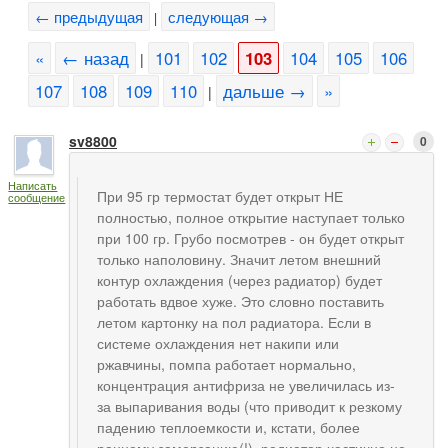
← предыдущая
следующая →
|
«
← назад
101
102
103
104
105
106
|
107
108
109
110
дальше →
»
|
sv8800
0
Написать
При 95 гр термостат будет открыт НЕ
сообщение
полностью, полное открытие наступает только
при 100 гр. Грубо посмотрев - он будет открыт
только наполовину. Значит летом внешний
контур охлаждения (через радиатор) будет
работать вдвое хуже. Это словно поставить
летом картонку на пол радиатора. Если в
системе охлаждения нет накипи или
ржавчины, помпа работает нормально,
концентрация антифриза не увеличилась из-
за выпаривания воды (что приводит к резкому
падению теплоемкости и, кстати, более
раннему замерзанию(!), радиатор частично не