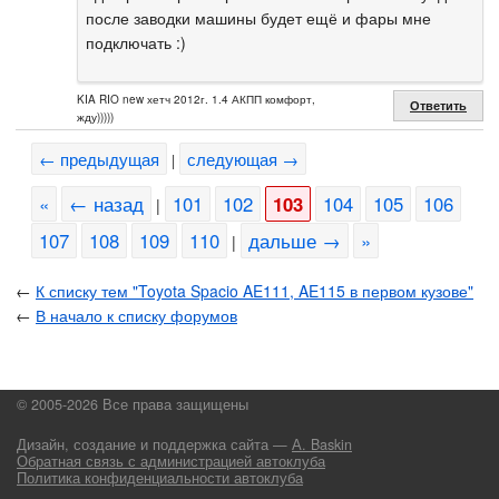
после заводки машины будет ещё и фары мне
подключать :)
KIA RIO new хетч 2012г. 1.4 АКПП комфорт,
Ответить
жду)))))
← предыдущая
следующая →
|
«
← назад
101
102
103
104
105
106
|
107
108
109
110
дальше →
»
|
←
К списку тем "Toyota Spacio AE111, AE115 в первом кузове"
←
В начало к списку форумов
© 2005-2026 Все права защищены
Дизайн, создание и поддержка сайта —
А. Baskin
Обратная связь с администрацией автоклуба
Политика конфиденциальности автоклуба