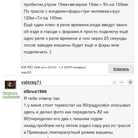
пробегом,утром 10км+вечером 10км.= 9л.на 100км.
По трассе с кондеем+фары+три человека+груз
120кг=7л на 100км.
Ещё один плюс в реле времени,когда введут закон
об езде в городе с фарами,я просто подключу ещё
одно реле к реле времени и оно через 23 секунды
после заводки машины будет ещё и фары мне
подключать :)
KIA RIO new хетч 2012г. 1.4 АКПП комфорт,
Ответить
жду)))))
valerag71
0
elbrus1966
Написать
сообщение
Я тебе отвечу так:
1.у меня стоит термостат на 90градусов(я описывал
здесь и делал фото как переделать 82 на
90)переделал его два с лишним годом
назад.проблем нету.летом ездил пару раз по трассе
в Приморье,температутный режим машины