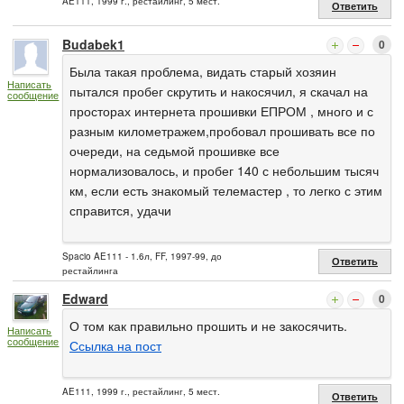
AE111, 1999 г., рестайлинг, 5 мест.
Ответить
Budabek1
0
Была такая проблема, видать старый хозяин
Написать
пытался пробег скрутить и накосячил, я скачал на
сообщение
просторах интернета прошивки ЕПРОМ , много и с
разным километражем,пробовал прошивать все по
очереди, на седьмой прошивке все
нормализовалось, и пробег 140 с небольшим тысяч
км, если есть знакомый телемастер , то легко с этим
справится, удачи
Spacio AE111 - 1.6л, FF, 1997-99, до
Ответить
рестайлинга
Edward
0
О том как правильно прошить и не закосячить.
Написать
сообщение
Ссылка на пост
AE111, 1999 г., рестайлинг, 5 мест.
Ответить