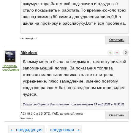
аккумулятора.Затем всё подключил и о,чудо всё
стало показывать и работать.По времени:около трёх
часов,граммов 50 химии для удаления жира,0,5 л
шила на протирку и расслабуху.Вот и вся проблема.
пешеход =)
Ответить
Mikeken
0
Клемму можно было не скидывать, там нету никакой
Написать
запоминающий логики. За показания топлива
сообщение
отвечает маленькая логика в плате отпитрона,
усреднение, плюс замедление, именно поэтому
когда заправляем бак на заведённом моторе видим
чудеса.
Текст сообщения был изменен пользователем 23 май 2022 в 18:36:23
AE115-2.0 л 3S-GTE, 4WD, до рестайлинга -
Ответить
Косточка
← предыдущая
следующая →
|