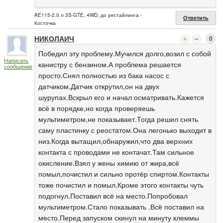
AE115-2.0 л 3S-GTE, 4WD, до рестайлинга -
Ответить
Косточка
НИКОЛАИЧ
0
Победил эту проблему.Мучился долго,возил с собой
Написать
канистру с бензином.А проблема решается
сообщение
просто.Снял полностью из бака насос с
датчиком.Датчик открутил,он на двух
шурупах.Вскрыл его и начал осматривать.Кажется
всё в порядке,но когда проверяешь
мультиметром,не показывает.Тогда решил снять
саму пластинку с реостатом.Она легонько выходит в
низ.Когда вытащил,обнаружил,что два верхних
контакта с проводами не контачат.Там сильное
окисление.Взял у жены химию от жира,всё
помыл,почистил и сильно протёр спиртом.Контакты
тоже почистил и помыл.Кроме этого контакты чуть
подогнул.Поставил всё на место.Попробовал
мультиметром.Стало показывать .Всё поставил на
место.Перед запуском скинул на минуту клеммы