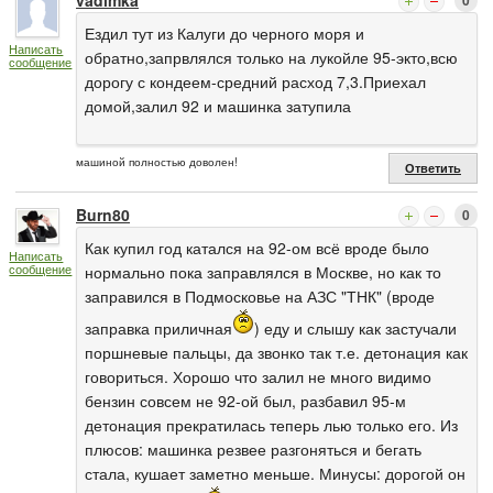
vadimka
0
Ездил тут из Калуги до черного моря и
Написать
обратно,запрвлялся только на лукойле 95-экто,всю
сообщение
дорогу с кондеем-средний расход 7,3.Приехал
домой,залил 92 и машинка затупила
машиной полностью доволен!
Ответить
Burn80
0
Как купил год катался на 92-ом всё вроде было
Написать
сообщение
нормально пока заправлялся в Москве, но как то
заправился в Подмосковье на АЗС "ТНК" (вроде
заправка приличная
) еду и слышу как застучали
поршневые пальцы, да звонко так т.е. детонация как
говориться. Хорошо что залил не много видимо
бензин совсем не 92-ой был, разбавил 95-м
детонация прекратилась теперь лью только его. Из
плюсов: машинка резвее разгоняться и бегать
стала, кушает заметно меньше. Минусы: дорогой он