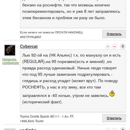
бензин на роснефти, так что можешь конечно
поэкперементировать, но я уже 8 лет заправляюсь
этим бензином и проблем ни разу не было.
Если ничего не помогло ПРОЧТИ НАКОНЕЦ
Ответить
ИНСТРУКЦИЮ!
Cybercat
0
Лью 92-ой на (НК Альянс) т.к. по мануалу он и есть
Написать
(REGULAR),на 95 порезвее(есть и зимний) ,но
сообщение
правда расход одинаковый. Умные люди говорят
что под 95 лучше зажигание подрегулировать -
глядишь и расход упадет (может врут). По поводу
РОСНЕФТЬ, у нас в эту зиму, все кто там
заправлялся в -40 ночью, утром не завелись.
(исторический факт).
Toyota Corolla Spacio AE111 - 1.6л, FF,
Ответить
1999,Aero Tourer