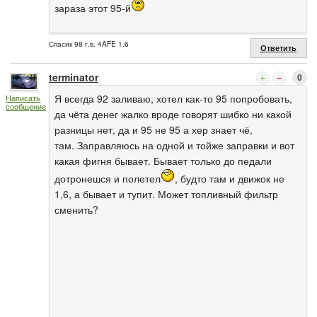
зараза этот 95-й
Спасик 98 г.в. 4AFE 1.6
Ответить
terminator
0
Я всегда 92 заливаю, хотел как-то 95 попробовать,
Написать
сообщение
да чёта денег жалко вроде говорят шибко ни какой
разницы нет, да и 95 не 95 а хер знает чё,
там. Заправляюсь на одной и тойже заправки и вот
какая фигня бывает. Бывает только до педали
дотронешся и полетел
, будто там и движок не
1,6, а бывает и тупит. Может топливный фильтр
сменить?