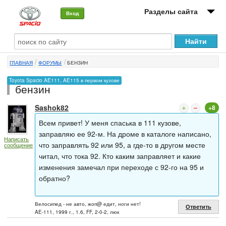
Разделы сайта
Вход
О машине
ГЛАВНАЯ
ФОРУМЫ
БЕНЗИН
Автоклуб
Toyota Spacio AE111, AE115 в первом кузове
бензин
Форумы
Sashok82
+8
Сервисы и услуги
Всем привет! У меня спаська в 111 кузове,
Новости
заправляю ее 92-м. На дроме в каталоге написано,
Написать
что заправлять 92 или 95, а где-то в другом месте
сообщение
читал, что тока 92. Кто каким заправляет и какие
изменения замечал при переходе с 92-го на 95 и
обратно?
Велосипед - не авто, жоп@ едит, ноги нет!
Ответить
AE-111, 1999 г., 1.6, FF, 2-0-2, люк