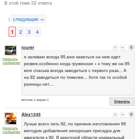
В этой теме 32 ответа
следующая →
|
1
2
3
4
tourer
0
я заливаю всегда 95,мне кажеться на нем едет
Написать
сообщение
резвее,особенно когда груженная + к тому же на 95
моя спаська всегда заводиться с первого раза... А
на 92 заводиться по тяжелее... Хотя так то особой
разницы нет....
мечтаю о марке=)
Ответить
Alex1245
0
Лучше всего лить 92, по причине изготовления 95
Написать
методом добавления нехороших присадок для
сообщение
двигателя к 92. В иркутской области нормальный