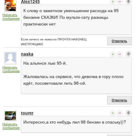
Alex1245
0
К слову о заметном уменьшении расхода на 95
Написать
бензине СКАЗКИ! По мульти-сету разницы
сообщение
практически нет
Если ничего не помогло ПРОЧТИ НАКОНЕЦ
Ответить
ИНСТРУКЦИЮ!
naska
0
На альянсе лью 95-й.
Написать
сообщение
Жаловалась на сервисе, что девочка в гору плохо
идёт, посоветовали лить 98-ой.
Ответить
tourer
0
Интересно,а кто нибудь лил 98 бензин в спаську))?
Написать
сообщение