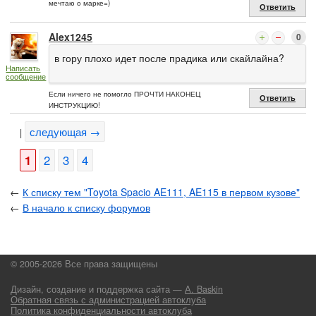
мечтаю о марке=)
Ответить
Alex1245
0
в гору плохо идет после прадика или скайлайна?
Написать
сообщение
Если ничего не помогло ПРОЧТИ НАКОНЕЦ
Ответить
ИНСТРУКЦИЮ!
следующая →
|
1
2
3
4
←
К списку тем "Toyota Spacio AE111, AE115 в первом кузове"
←
В начало к списку форумов
© 2005-2026 Все права защищены
Дизайн, создание и поддержка сайта —
А. Baskin
Обратная связь с администрацией автоклуба
Политика конфиденциальности автоклуба