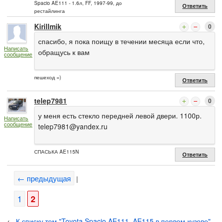
Spacio AE111 - 1.6л, FF, 1997-99, до
Ответить
рестайлинга
Kirillmik
0
спасибо, я пока поищу в течении месяца если что,
Написать
обращусь к вам
сообщение
пешеход =)
Ответить
telep7981
0
у меня есть стекло передней левой двери. 1100р.
Написать
сообщение
telep7981@yandex.ru
СПАСЬКА AE115N
Ответить
← предыдущая
|
1
2
←
К списку тем "Toyota Spacio AE111, AE115 в первом кузове"