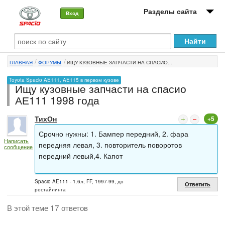
Разделы сайта
Вход
О машине
ГЛАВНАЯ
ФОРУМЫ
ИЩУ КУЗОВНЫЕ ЗАПЧАСТИ НА СПАСИО...
Автоклуб
Toyota Spacio AE111, AE115 в первом кузове
Ищу кузовные запчасти на спасио
Форумы
АЕ111 1998 года
Сервисы и услуги
ТихОн
+5
Новости
Срочно нужны: 1. Бампер передний, 2. фара
Написать
передняя левая, 3. повторитель поворотов
сообщение
передний левый,4. Капот
Spacio AE111 - 1.6л, FF, 1997-99, до
Ответить
рестайлинга
В этой теме 17 ответов