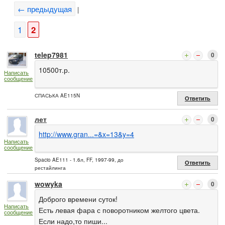
← предыдущая
|
1
2
telep7981
0
10500т.р.
Написать
сообщение
СПАСЬКА AE115N
Ответить
лет
0
http://www.gran...=&x=13&y=4
Написать
сообщение
Spacio AE111 - 1.6л, FF, 1997-99, до
Ответить
рестайлинга
wowyka
0
Доброго времени суток!
Написать
Есть левая фара с поворотником желтого цвета.
сообщение
Если надо,то пиши...