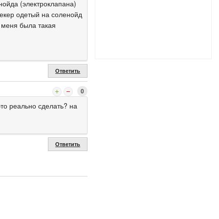
нойда (электроклапана)
текер одетый на соленойд
у меня была такая
Ответить
0
то реально сделать? на
Ответить