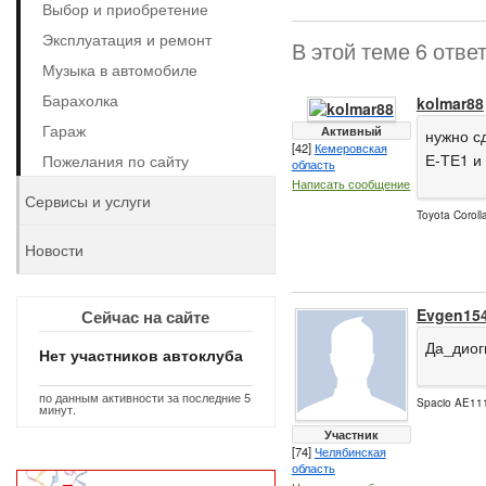
Выбор и приобретение
Эксплуатация и ремонт
В этой теме 6 отве
Музыка в автомобиле
Барахолка
kolmar88
Гараж
Активный
нужно с
[42]
Кемеровская
Е-ТЕ1 и
Пожелания по сайту
область
Написать сообщение
Сервисы и услуги
Toyota Corol
Новости
Evgen15
Сейчас на сайте
Да_диог
Нет участников автоклуба
по данным активности за последние 5
Spacio AE111
минут.
Участник
[74]
Челябинская
область