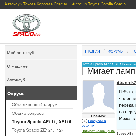
Автоклуб Тойота Королла Спасио :: Autoclub Toyota Corolla Spacio
ГЛАВНАЯ
ФОРУМЫ
TO
Мой автоклуб
Toyota Spacio AE111, AE115 в перв
О машине
Мигает ламп
Автоклуб
Strannik
Ребята, 
Форумы
что он 
Объединенный форум
передачу
на перв
Общие вопросы
Новичок
Может к
[03]
Республика
Toyota Spacio AE111, AE115
Бурятия
Toyota Spacio ZE121...124
Написать сообщение
Spacio AE111