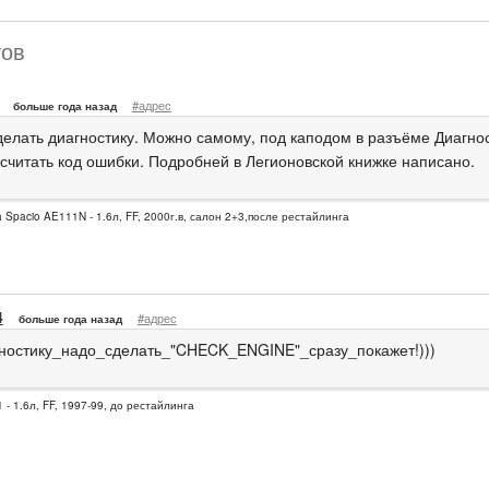
тов
#адрес
больше года назад
делать диагностику. Можно самому, под каподом в разъёме Диагнос
 считать код ошибки. Подробней в Легионовской книжке написано.
la Spacio AE111N - 1.6л, FF, 2000г.в, салон 2+3,после рестайлинга
4
#адрес
больше года назад
ностику_надо_сделать_"CHECK_ENGINE"_сразу_покажет!)))
 - 1.6л, FF, 1997-99, до рестайлинга