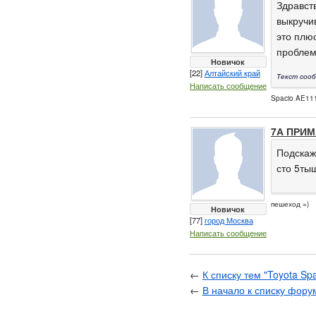
Здравст
выкручи
это плю
проблем
Новичок
[22]
Алтайский край
Текст сооб
Написать сообщение
Spacio AE111
7А ПРИМ
Подскаж
сто 5ты
пешеход =)
Новичок
[77]
город Москва
Написать сообщение
←
К списку тем "Toyota Sp
←
В начало к списку фору