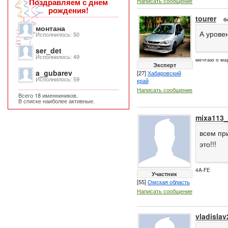
Написать сообщение
Поздравляем с днем
рождения!
tourer
б
монтана
А урове
Исполнилось: 50
ser_det
Исполнилось: 49
мечтаю о ма
Эксперт
a_gubarev
[27]
Хабаровский
Исполнилось: 59
край
Написать сообщение
Всего 18 именниников.
В списке наиболее активные.
mixa113_
всем пр
это!!!
4A-FE
Участник
[55]
Омская область
Написать сообщение
vladisla