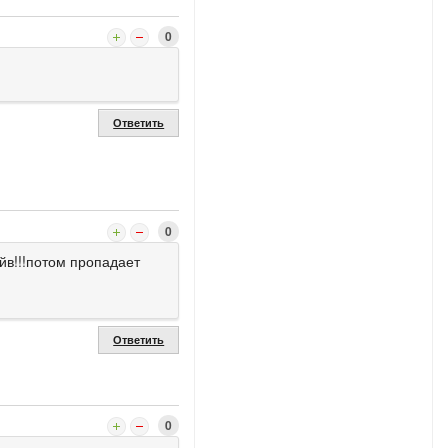
0
Ответить
0
йв!!!потом пропадает
Ответить
0