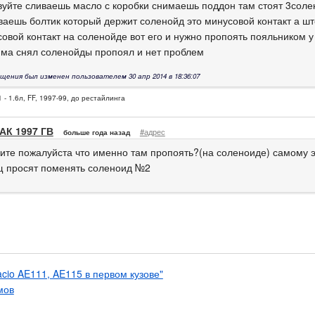
вуйте сливаешь масло с коробки снимаешь поддон там стоят 3соле
ваешь болтик который держит соленойд это минусовой контакт а ш
совой контакт на соленойде вот его и нужно пропоять пояльником 
ма снял соленойды пропоял и нет проблем
щения был изменен пользователем 30 апр 2014 в 18:36:07
 - 1.6л, FF, 1997-99, до рестайлинга
АК 1997 ГВ
#адрес
больше года назад
ите пожалуйста что именно там пропоять?(на соленоиде) самому э
щ просят поменять соленоид №2
acio AE111, AE115 в первом кузове"
мов