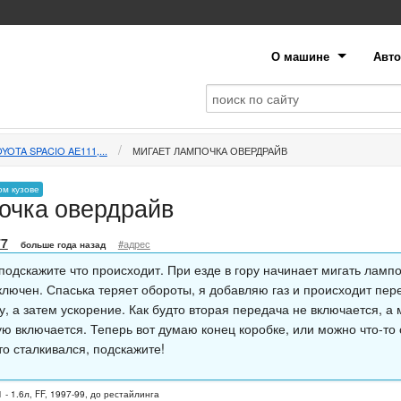
О машине
Авто
YOTA SPACIO AE111,...
МИГАЕТ ЛАМПОЧКА ОВЕРДРАЙВ
ом кузове
очка овердрайв
77
#адрес
больше года назад
подскажите что происходит. При езде в гору начинает мигать ламп
включен. Спаська теряет обороты, я добавляю газ и происходит пе
, а затем ускорение. Как будто вторая передача не включается, а 
ую включается. Теперь вот думаю конец коробке, или можно что-то
то сталкивался, подскажите!
 - 1.6л, FF, 1997-99, до рестайлинга