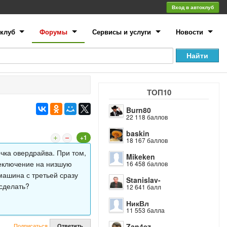
Вход в автоклуб
клуб
Форумы
Сервисы и услуги
Новости
ТОП10
Burn80
22 118 баллов
baskin
+1
18 167 баллов
очка овердрайва. При том,
Mikeken
реключение на низшую
16 458 баллов
машина с третьей сразу
Stanislav-
 сделать?
12 641 балл
НикВл
11 553 балла
Подписаться
Zan4ez
Ответить