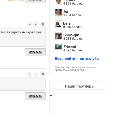
9 859 баллов
Эд
9 434 балла
bers
0
9 066 баллов
тик закоротить скрепкой
Shon-gin
9 038 баллов
Edward
8 590 баллов
Ответить
Весь рейтинг автоклуба
Рейтинг составляется согласно
правилам сообщества.
0
Наши партнеры
Ответить