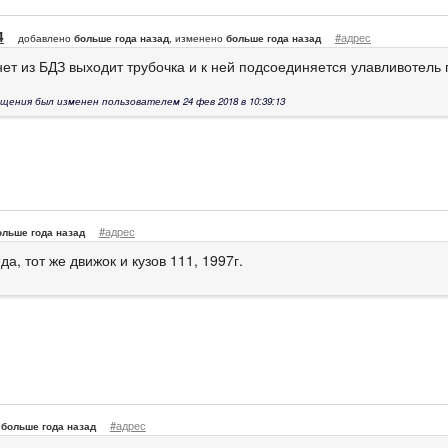
4
#адрес
добавлено
больше года назад
, изменено
больше года назад
нет из БДЗ выходит трубочка и к ней подсоединяется улавливотель
щения был изменен пользователем 24 фев 2018 в 10:39:13
#адрес
ольше года назад
да, тот же движок и кузов 111, 1997г.
#адрес
больше года назад