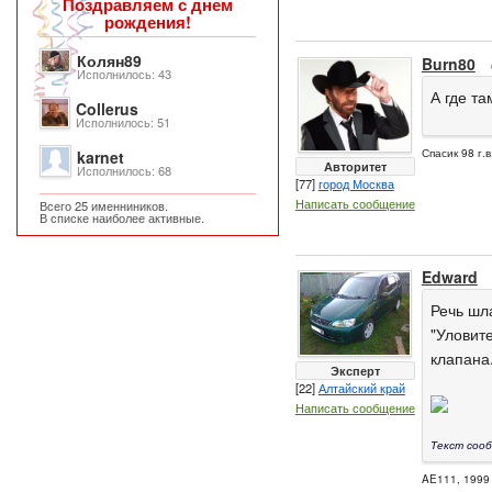
Поздравляем с днем
рождения!
Колян89
Burn80
Исполнилось: 43
А где та
Collerus
Исполнилось: 51
Спасик 98 г.в
karnet
Авторитет
Исполнилось: 68
[77]
город Москва
Написать сообщение
Всего 25 именниников.
В списке наиболее активные.
Edward
Речь шла
"Уловите
клапана.
Эксперт
[22]
Алтайский край
Написать сообщение
Текст сооб
AE111, 1999 