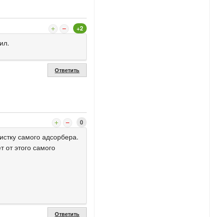
+2
ил.
Ответить
0
чистку самого адсорбера.
т от этого самого
Ответить