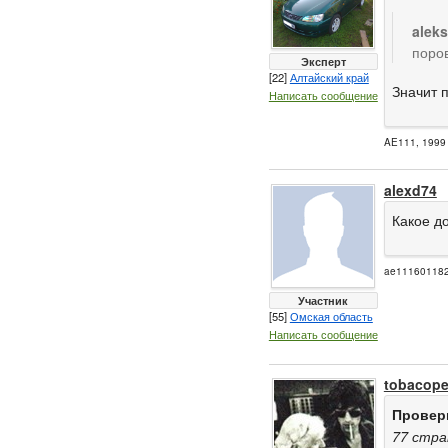
alek
поро
Эксперт
[22]
Алтайский край
Значит 
Написать сообщение
AE111, 1999 
alexd74
Какое д
ae11160118
Участник
[55]
Омская область
Написать сообщение
tobacope
Провер
77 стра