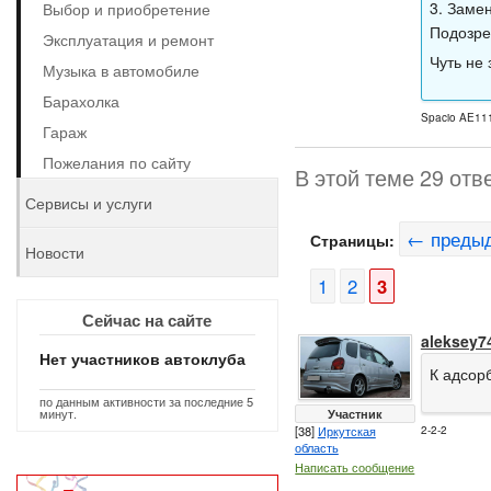
3. Заме
Выбор и приобретение
Подозре
Эксплуатация и ремонт
Чуть не
Музыка в автомобиле
Барахолка
Spacio AE111
Гараж
Пожелания по сайту
В этой теме 29 отв
Сервисы и услуги
← преды
Страницы:
Новости
1
2
3
Сейчас на сайте
aleksey7
Нет участников автоклуба
К адсорб
по данным активности за последние 5
минут.
Участник
[38]
Иркутская
2-2-2
область
Написать сообщение