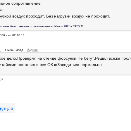
ьное сопротивление
м.
узкой воздух проходит. Без нагрузки воздух не проходит.
щения был изменен пользователем 24 окт 2021 в 09:05:11
00 т.км 02.10.18
4
#адрес
5 мес. назад
кое дело.Проверял на стенде форсунки.Не бегут.Решил всеже посл
китайские поставил и все ОК юЗаводиться нормально
EK
дущая
|