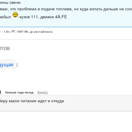
нены свечи.
ваю, что проблема в подаче топлива, но куда копать дальше не со
 забыл
-кузов 111, движок 4A-FE
 - 1.6л, FF, 1997-99, до рестайлинга
етов
дущая
|
4
#адрес
больше года назад
еру какое питание идет и откуда