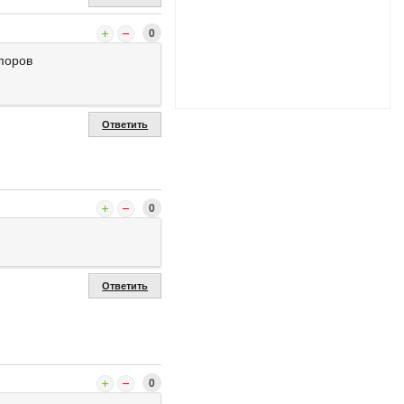
0
 поров
Ответить
0
Ответить
0