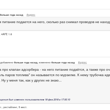
#адрес
больше года назад
м питание подается на него, сколько раз снимал проводов не наход
. 4AFE 1.6
#адрес
добавлено
больше года назад
, изменено
больше года назад
 про клапан адсорбера - на него питание подаётся, а также про о
ль паров топлива" он называется по мурзилке. К нему трубочка иде
 Ну у меня так, как у других не знаю...
щения был изменен пользователем 18 фев 2018 в 17:00:10
г., рестайлинг, 5 мест.