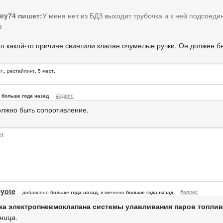
sey74 пишет:
У меня нет из БДЗ выходит трубочка и к ней подсоеди
в
по какой-то причине свинтили клапан очумелые ручки. Он должен б
г., рестайлинг, 5 мест.
#адрес
больше года назад
олжно быть сопротивление.
21
yote
#адрес
добавлено
больше года назад
, изменено
больше года назад
ка электропневмоклапана системы улавливания паров топлив
ница.