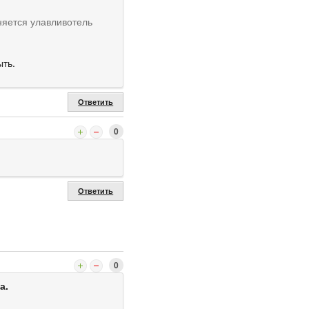
няется улавливотель
ыть.
Ответить
0
Ответить
0
а.