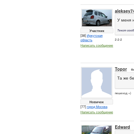
aleksey7
У меня 
Участник
Текст сооб
[38]
Иркутская
область
2-2-2
Написать сообщение
Topor
б
Та же бе
пешеход =)
Новичок
[77]
город Москва
Написать сообщение
Edward