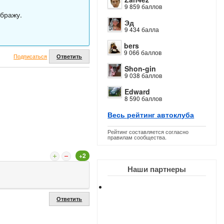
9 859 баллов
ображу.
Эд
9 434 балла
bers
9 066 баллов
Подписаться
Ответить
Shon-gin
9 038 баллов
Edward
8 590 баллов
Весь рейтинг автоклуба
Рейтинг составляется согласно
правилам сообщества.
+2
Наши партнеры
Ответить