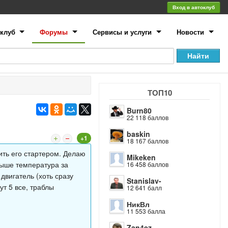
Вход в автоклуб
клуб
Форумы
Сервисы и услуги
Новости
ТОП10
Burn80
22 118 баллов
baskin
+1
18 167 баллов
ить его стартером. Делаю
Mikeken
Выше температура за
16 458 баллов
 двигатель (хоть сразу
Stanislav-
ут 5 все, траблы
12 641 балл
НикВл
11 553 балла
Zan4ez