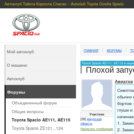
Автоклуб Тойота Королла Спасио :: Autoclub Toyota Corolla Spacio
ГЛАВНАЯ
ФОРУМЫ
TO
Мой автоклуб
Toyota Spacio AE111, AE115 в перв
О машине
Плохой запу
Автоклуб
Авиатор
Симптомы
Форумы
обычно 
Объединенный форум
бортом -
глуши и 
Общие вопросы
Участник
начинаю
[28]
Амурская
Toyota Spacio AE111, AE115
1. Заме
область
Toyota Spacio ZE121...124
Написать сообщение
2. Замен