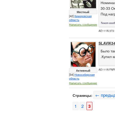
Номинал
30-33 О
Местный
Под нагр
[42]
Кемеровская
область
Текст сооб
Написать сообщение
AE111N 373 0
SLAVIK5
Было та
.Купил 
AE111N FNP
Активный
[54]
Новосибирская
область
Написать сообщение
← преды
Страницы:
1
2
3