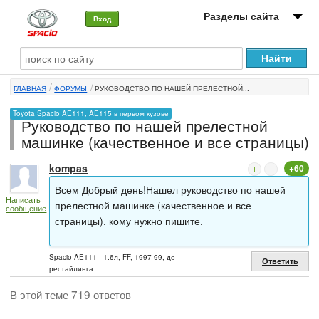
Разделы сайта
Вход
О машине
ГЛАВНАЯ
ФОРУМЫ
РУКОВОДСТВО ПО НАШЕЙ ПРЕЛЕСТНОЙ...
Автоклуб
Toyota Spacio AE111, AE115 в первом кузове
Руководство по нашей прелестной
Форумы
машинке (качественное и все страницы)
Сервисы и услуги
kompas
+60
Новости
Всем Добрый день!Нашел руководство по нашей
Написать
прелестной машинке (качественное и все
сообщение
страницы). кому нужно пишите.
Spacio AE111 - 1.6л, FF, 1997-99, до
Ответить
рестайлинга
В этой теме 719 ответов