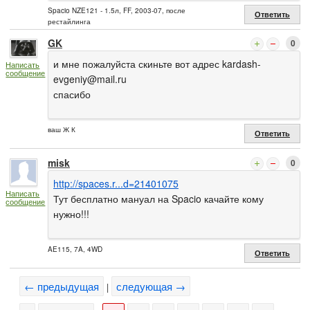
Spacio NZE121 - 1.5л, FF, 2003-07, после
Ответить
рестайлинга
GK
0
и мне пожалуйста скиньте вот адрес
kardash-
Написать
сообщение
evgeniy@mail.ru
спасибо
ваш Ж К
Ответить
misk
0
http://spaces.r...d=21401075
Написать
Тут бесплатно мануал на Spacio качайте кому
сообщение
нужно!!!
AE115, 7A, 4WD
Ответить
← предыдущая
следующая →
|