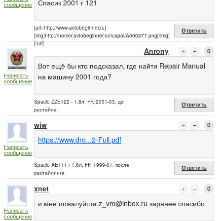
Спасик 2001 г 121
сообщение
[url=http://www.avtobeginner.ru]
Ответить
[img]http://nomer.avtobeginner.ru/ruspol/A000377.png[/img]
[/url]
Anrony
0
Вот ещё бы кто подсказал, где найти Repair Manual
Написать
на машину 2001 года?
сообщение
Spacio ZZE122 - 1.8л, FF, 2001-03, до
Ответить
рестайла
wiw
0
https://www.dro...2-Full.pdf
Написать
сообщение
Spacio AE111 - 1.6л, FF, 1999-01, после
Ответить
рестайлинга
xnet
0
и мне пожалуйста
z_vm@inbox.ru
заранее спасибо
Написать
сообщение