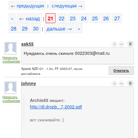
← предыдущая
следующая →
|
«
← назад
21
22
23
24
25
26
27
|
28
29
30
дальше →
»
|
ssk55
0
Нуждаюсь очень скиньте
0022303@mail.ru
Написать
сообщение
Spacio NZE121 - 1.5л, FF, 2003-07, после
Ответить
рестайлинга
johnny
0
Написать
Archie85 пишет:
сообщение
http://dl.dropb...7-2002.pdf
вот скачивайте ;)