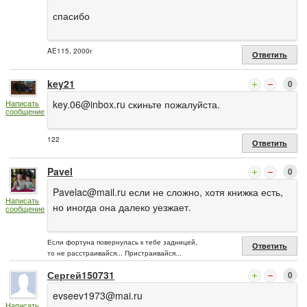
спасибо
AE115, 2000г
Ответить
key21
0
key.06@inbox.ru
скиньте пожалуйста.
Написать
сообщение
122
Ответить
Pavel
0
Pavelac@mail.ru
если не сложно, хотя книжка есть,
Написать
но иногда она далеко уезжает.
сообщение
Если фортуна повернулась к тебе задницей,
Ответить
то не расстраивайся... Пристраивайся...
Сергей150731
0
evseev1973@mai.ru
Написать