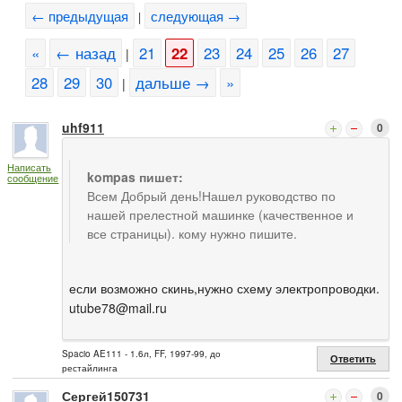
← предыдущая
следующая →
|
«
← назад
21
22
23
24
25
26
27
|
28
29
30
дальше →
»
|
uhf911
0
Написать
kompas пишет:
сообщение
Всем Добрый день!Нашел руководство по
нашей прелестной машинке (качественное и
все страницы). кому нужно пишите.
если возможно скинь,нужно схему электропроводки.
utube78@mail.ru
Spacio AE111 - 1.6л, FF, 1997-99, до
Ответить
рестайлинга
Сергей150731
0