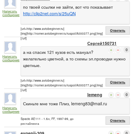
по твоей ссылки не зайти, вот что показывает
Написать
http://clip2net.com/s/25uQN
сообщение
[url=http://www.avtobeginner.ru]
Ответить
[img]http://nomer.avtobeginner.ru/ruspol/A000377.png[/img]
[/url]
Сергей150731
0
а на спасик 121 кузов есть мануал?
Написать
желательно цветной, а то схемы эл.проводки нужно
сообщение
цветные.
[url=http://www.avtobeginner.ru]
Ответить
[img]http://nomer.avtobeginner.ru/ruspol/A000377.png[/img]
[/url]
lemeng
0
Скиньте мне тоже Плиз,
lemeng83@mail.ru
Написать
сообщение
Spacio AE111 - 1.6л, FF, 1997-99, до
Ответить
рестайлинга
evgenij-309
0