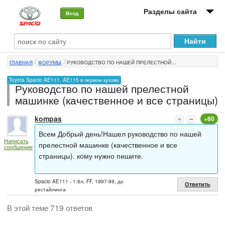
Разделы сайта
Вход
О машине
ГЛАВНАЯ
ФОРУМЫ
РУКОВОДСТВО ПО НАШЕЙ ПРЕЛЕСТНОЙ...
Автоклуб
Toyota Spacio AE111, AE115 в первом кузове
Руководство по нашей прелестной
Форумы
машинке (качественное и все страницы)
Сервисы и услуги
kompas
+60
Новости
Всем Добрый день!Нашел руководство по нашей
Написать
прелестной машинке (качественное и все
сообщение
страницы). кому нужно пишите.
Spacio AE111 - 1.6л, FF, 1997-99, до
Ответить
рестайлинга
В этой теме 719 ответов