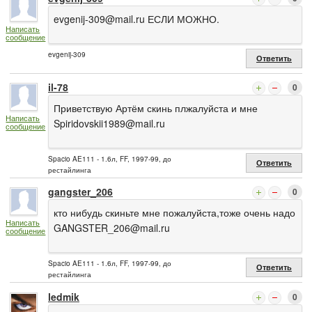
evgenij-309@mail.ru
ЕСЛИ МОЖНО.
Написать
сообщение
evgenij-309
Ответить
il-78
0
Приветствую Артём скинь плжалуйста и мне
Написать
Spiridovskii1989@mail.ru
сообщение
Spacio AE111 - 1.6л, FF, 1997-99, до
Ответить
рестайлинга
gangster_206
0
кто нибудь скиньте мне пожалуйста,тоже очень надо
Написать
GANGSTER_206@mail.ru
сообщение
Spacio AE111 - 1.6л, FF, 1997-99, до
Ответить
рестайлинга
ledmik
0