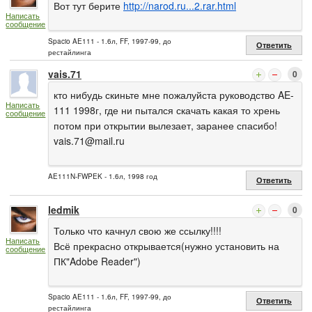
Вот тут берите
http://narod.ru...2.rar.html
Написать
сообщение
Spacio AE111 - 1.6л, FF, 1997-99, до
Ответить
рестайлинга
vais.71
0
кто нибудь скиньте мне пожалуйста руководство AE-
Написать
111 1998г, где ни пытался скачать какая то хрень
сообщение
потом при открытии вылезает, заранее спасибо!
vais.71@mail.ru
AE111N-FWPEK - 1.6л, 1998 год
Ответить
ledmik
0
Только что качнул свою же ссылку!!!!
Написать
Всё прекрасно открывается(нужно установить на
сообщение
ПК"Adobe Reader")
Spacio AE111 - 1.6л, FF, 1997-99, до
Ответить
рестайлинга