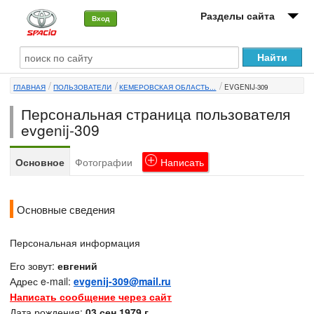
Разделы сайта
Вход
О машине
ГЛАВНАЯ
ПОЛЬЗОВАТЕЛИ
КЕМЕРОВСКАЯ ОБЛАСТЬ...
EVGENIJ-309
Автоклуб
Персональная страница пользователя
Форумы
evgenij-309
Сервисы и услуги
Основное
Фотографии
Написать
Новости
Основные сведения
Персональная информация
Его зовут:
евгений
Адрес e-mail:
evgenij-309@mail.ru
Написать сообщение через сайт
Дата рождения:
03 сен 1979 г.