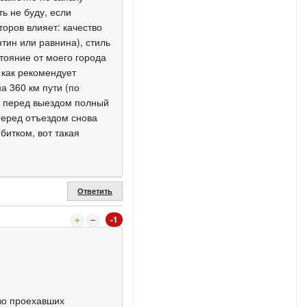
ть не буду, если
оров влияет: качество
нтин или равнина), стиль
тояние от моего города
5 как рекомендует
а 360 км пути (по
л перед выездом полный
перед отъездом снова
битком, вот такая
Ответить
-1
тво проехавших