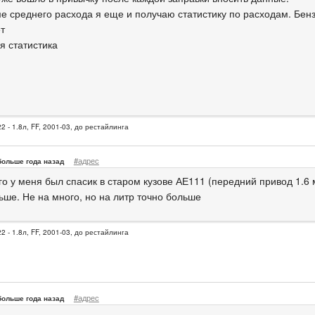
ме среднего расхода я еще и получаю статистику по расходам. Бенз
т
я статистика
2 - 1.8л, FF, 2001-03, до рестайлинга
#адрес
больше года назад
го у меня был спасик в старом кузове АЕ111 (передний привод 1.6 
ьше. Не на много, но на литр точно больше
2 - 1.8л, FF, 2001-03, до рестайлинга
#адрес
больше года назад