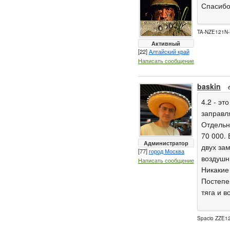
Спасибо 
TA-NZE121N-
Активный
[22]
Алтайский край
Написать сообщение
baskin
4.2 - эт
заправля
Отдельн
70 000.
Администратор
двух за
[77]
город Москва
воздушн
Написать сообщение
Никакие
Постепе
тяга и 
Spacio ZZE12