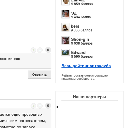
9 859 баллов
Эд
9 434 балла
bers
9 066 баллов
Shon-gin
9 038 баллов
0
Edward
8 590 баллов
 вспоминаю
Весь рейтинг автоклуба
Ответить
Рейтинг составляется согласно
правилам сообщества.
Наши партнеры
0
сается одно проводных
рамическим нагревателем,
заметно по запаху