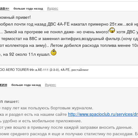
ав=-
#адрес
больше года назад
ромный привет!
иобрел почти год назад ДВС 4А-FE накатал примерно 25т.км...всё н
.. Зимой на прогреве не понял даже- но очень много!
хотя ДВС у
 термостат на 88С и заменил антифриз,воздушный фильтр.(хочу сд
 от коллектора на зиму).. Летом добился расхода топлива менее 10
, на 92 около 11л кушал.
IO AERO TOURER 99г.в.AE-111 (2-3-0), 4A-FE, рестайлинг
кин
#адрес
больше года назад
in пишет:
 пару лет как пользуюсь бортовым журналом.
ка и раздел есть на нашем сайте
http://www.spacioclub.ru/services/dn
ь удобно и есть мобильное приложение.
от уже вошло в привычку после каждой заправки вносить данные.
роме среднего расхода я еще и получаю статистику по расходам. Б