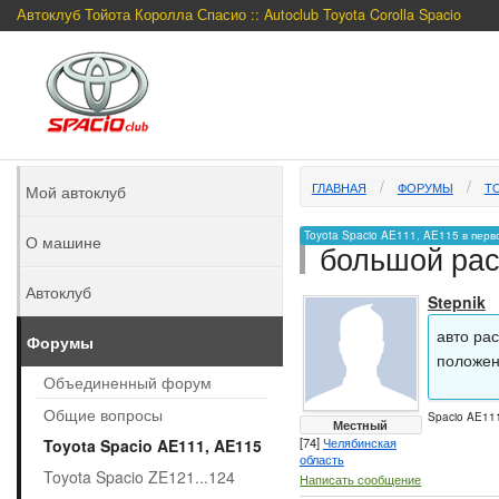
Автоклуб Тойота Королла Спасио :: Autoclub Toyota Corolla Spacio
ГЛАВНАЯ
ФОРУМЫ
TO
Мой автоклуб
Toyota Spacio AE111, AE115 в перв
О машине
большой рас
Автоклуб
Stepnik
авто рас
Форумы
положен
Объединенный форум
Общие вопросы
Spacio AE111
Местный
[74]
Челябинская
Toyota Spacio AE111, AE115
область
Toyota Spacio ZE121...124
Написать сообщение