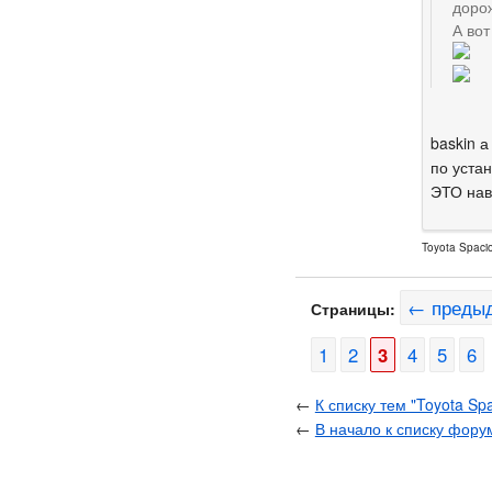
доро
А вот
baskin а
по уста
ЭТО нав
Toyota Spaci
← преды
Страницы:
1
2
3
4
5
6
←
К списку тем "Toyota Sp
←
В начало к списку фору