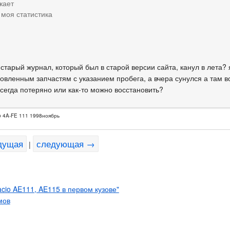
жает
 моя статистика
 старый журнал, который был в старой версии сайта, канул в лета?
новленным запчастям с указанием пробега, а вчера сунулся а там 
сегда потеряно или как-то можно восстановить?
o 4A-FE 111 1998ноябрь
дущая
следующая →
|
acio AE111, AE115 в первом кузове"
мов