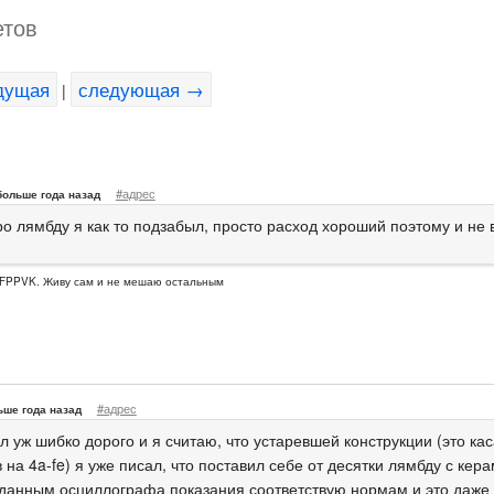
етов
дущая
следующая →
|
#адрес
больше года назад
ро лямбду я как то подзабыл, просто расход хороший поэтому и не
FPPVK. Живу сам и не мешаю остальным
#адрес
ьше года назад
л уж шибко дорого и я считаю, что устаревшей конструкции (это ка
 на 4a-fe) я уже писал, что поставил себе от десятки лямбду с ке
 данным осциллографа показания соответствую нормам и это даже 