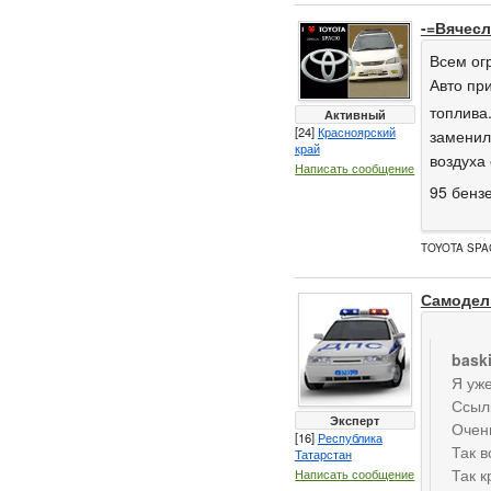
-=Вячесл
Всем ог
Авто пр
топлива.
Активный
[24]
Красноярский
заменил
край
воздуха
Написать сообщение
95 бензе
TOYOTA SPAC
Самодел
bask
Я уже
Ссыл
Эксперт
Очен
[16]
Республика
Так в
Татарстан
Так к
Написать сообщение