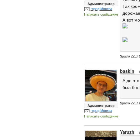
Администратор
Так кро
[77]
город Москва
дорожае
Написать сообщение
А вот мо
Spacio ZZE12
baskin
А до это
был бол
Spacio ZZE12
Администратор
[77]
город Москва
Написать сообщение
Yaruzh