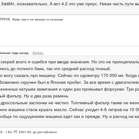
baskin, познавательно. А вот 4.2 это уже приус. Никак часть пути в
FPPVK. Живу сам и не мешаю остальным
#адрес
больше года назад
о скорей всего я ошибся при вводе значения. Но это не принципиал
юсь до полного бака, так что средний расход точный.
о могу сказать про машину. Сейчас по одометру 170 000 км. Когда 
 Возможно скручен был в Японии пробег. За все время с двигателем
мененных катушек зажигания и один раз промывал форсунки. Три р
ый фильтр. Ну и два раза ремень
 дроссельные заслонки не чистил. Топливный фильтр также не мен
нно машина стала кушать масло. Сейчас уходит 4-6 литров на 10 00
вообще по ощущениям машина едет как и прежде. Ну а расход на к
2 - 1.8л, FF, 2001-03, до рестайлинга