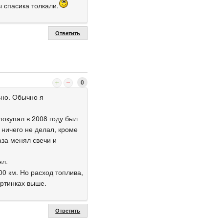
ы спасика толкали.
Ответить
0
ьно. Обычно я
покупал в 2008 году был
 ничего не делал, кроме
аза менял свечи и
ял.
0 км. Но расход топлива,
артинках выше.
Ответить