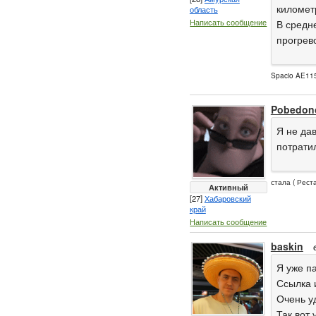
километ
область
Написать сообщение
В средне
прогрево
Spacio AE115
Pobedon
Я не дав
потратил
стала ( Рест
Активный
[27]
Хабаровский
край
Написать сообщение
baskin
Я уже п
Ссылка 
Очень у
Так вот