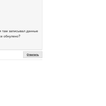
 я там записывал данные
все обнулено?
Ответить