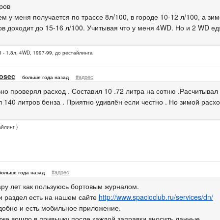
ров
м у меня получается по трассе 8л/100, в городе 10-12 л/100, а зим
в доходит до 15-16 л/100. Учитывая что у меня 4WD. Но и 2 WD ед
 - 1.8л, 4WD, 1997-99, до рестайлинга
osec
#адрес
больше года назад
но проверял расход . Составил 10 .72 литра на сотню .Расчитывал 
 140 литров бенза . Приятно удивлён если честно . Но зимой расхо
айлинг )
#адрес
больше года назад
ару лет как пользуюсь бортовым журналом.
и раздел есть на нашем сайте
http://www.spacioclub.ru/services/dn/
добно и есть мобильное приложение.
 уже вошло в привычку после каждой заправки вносить данные.