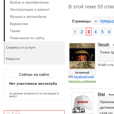
Выбор и приобретение
В этой теме 55 отв
Эксплуатация и ремонт
Музыка в автомобиле
← преды
Страницы:
Барахолка
Гараж
1
2
3
4
5
6
Пожелания по сайту
Yaruzh
Сервисы и услуги
Точно п
Новости
TA-NZE121N-
Активный
Сейчас на сайте
[22]
Алтайский край
Написать сообщение
Нет участников автоклуба
по данным активности за последние 5
Diaz
бол
минут.
Оригина
датчиков
судя по