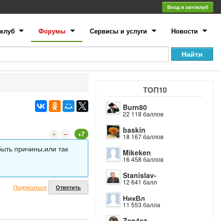
Вход в автоклуб
клуб
Форумы
Сервисы и услуги
Новости
ТОП10
Burn80
22 118 баллов
baskin
+7
18 167 баллов
быть причины,или так
Mikeken
16 458 баллов
Stanislav-
12 641 балл
Подписаться
Ответить
НикВл
11 553 балла
Zan4ez