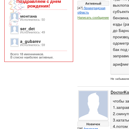
Поздравляем с днем
Активный
выхлопа 
рождения!
[47]
Ленинградская
субъект
область
монтана
бензина,
Написать сообщение
Исполнилось: 50
езды (р
ser_det
до Барна
Исполнилось: 49
произво
a_gubarev
одометр
Исполнилось: 59
бак под
Всего 18 именниников.
заправи
В списке наиболее активные.
арифме
Не забываем 
DoctorKo
чтобы з
1.запра
2.скину
3.катат
Новичок
4.потом
[28]
Амурская