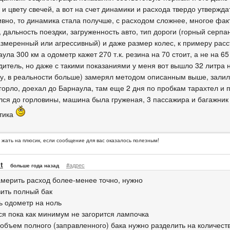
и цвету свечей, а вот на счет динамики и расхода твердо утвержда
ивно, то динамика стала получше, с расходом сложнее, многое факт
 дальность поездки, загруженность авто, тип дороги (горный серпа
азмеренный или агрессивный) и даже размер колес, к примеру расс
ула 300 км а одометр кажет 270 т.к. резина на 70 стоит, а не на 6
дитель, но даже с такими показаниями у меня вот вышло 32 литра н
у, в реальности больше) замерял методом описанным выше, зали
 горло, доехал до Барнаула, там еще 2 дня по пробкам тарахтел и 
лся до горловины, машина была груженая, 3 пассажира и багажник 
тика
жать на плюсик, если сообщение для вас оказалось полезным!
t
#адрес
больше года назад
америть расход более-менее точно, нужно
вить полный бак
ть одометр на ноль
ься пока как минимум не загорится лампочка
 объем полного (заправленного) бака нужно разделить на количес