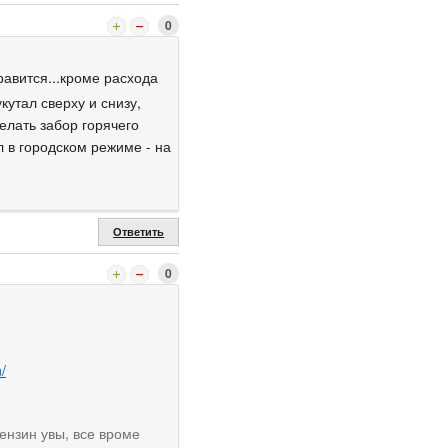
0
равится...кроме расхода
кутал сверху и снизу,
елать забор горячего
л в городском режиме - на
Ответить
0
/
ензин увы, все вроме