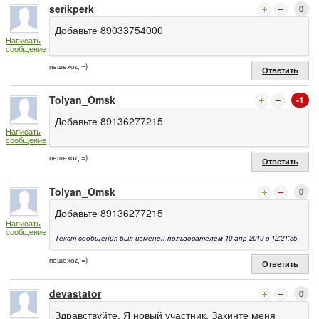
serikperk
0
Добавьте 89033754000
Написать
сообщение
пешеход =)
Ответить
Tolyan_Omsk
-1
Добавьте 89136277215
Написать
сообщение
пешеход =)
Ответить
Tolyan_Omsk
0
Добавьте 89136277215
Написать
сообщение
Текст сообщения был изменен пользователем 10 апр 2019 в 12:21:55
пешеход =)
Ответить
devastator
0
Здравствуйте. Я новый участник. Закинте меня