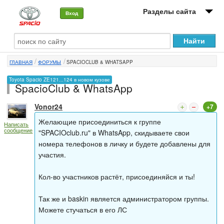
Разделы сайта
Вход
О машине
ГЛАВНАЯ
ФОРУМЫ
SPACIOCLUB & WHATSAPP
Автоклуб
Toyota Spacio ZE121...124 в новом кузове
SpacioClub & WhatsApp
Форумы
Vonor24
+7
Сервисы и услуги
Желающие присоединиться к группе
Написать
сообщение
Новости
"SPACIOclub.ru" в WhatsApp, скидываете свои
номера телефонов в личку и будете добавлены для
участия.
Кол-во участников растёт, присоединяйся и ты!
Так же и baskin является администратором группы.
Можете стучаться в его ЛС