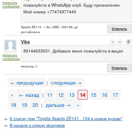
Написать
пожалуйста в WhatsApp клуб. Буду признателен.
сообщение
Мой номер +77474977440
Spacio AE115 - 1.8л, 4WD, 1997-99, до
Ответить
рестайлинга
Vika
0
89144633031. Добавьте меня пожалуйста в вацап
Написать
сообщение
пешеход =)
Ответить
← предыдущая
следующая →
|
«
← назад
11
12
13
14
15
16
17
|
18
19
20
дальше →
»
|
←
К списку тем "Toyota Spacio ZE121...124 в новом кузове"
←
В начало к списку форумов