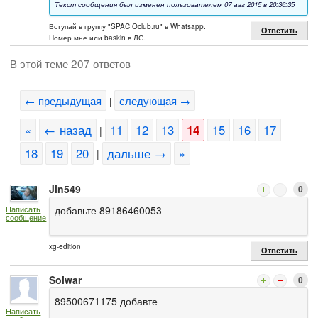
Текст сообщения был изменен пользователем 07 авг 2015 в 20:36:35
Вступай в группу "SPACIOclub.ru" в Whatsapp.
Ответить
Номер мне или baskin в ЛС.
В этой теме 207 ответов
← предыдущая
следующая →
|
«
← назад
11
12
13
14
15
16
17
|
18
19
20
дальше →
»
|
Jin549
0
добавьте 89186460053
Написать
сообщение
xg-edition
Ответить
Solwar
0
89500671175 добавте
Написать