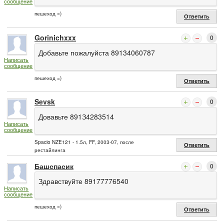
сообщение
пешеход =)
Ответить
Gorinichxxx
0
Добавьте пожалуйста 89134060787
Написать
сообщение
пешеход =)
Ответить
Sevsk
0
Довавьте 891З4283514
Написать
сообщение
Spacio NZE121 - 1.5л, FF, 2003-07, после
Ответить
рестайлинга
Башспасик
0
Здравствуйте 89177776540
Написать
сообщение
пешеход =)
Ответить