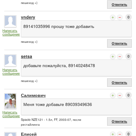
пешеход =)
Ответить
vndery
0
89141035996 прошу тоже добавить
Написать
сообщение
пешеход =)
Ответить
setsa
0
добавьте пожалуйста, 89140248478
Написать
сообщение
пешеход =)
Ответить
Салимович
0
Меня тоже добавьте 89039349636
Написать
сообщение
Spacio NZE121 - 1.5л, FF, 2003-07, после
Ответить
рестайлинга
Елисей
0