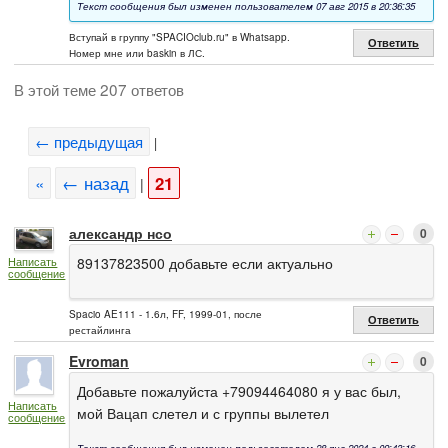
Текст сообщения был изменен пользователем 07 авг 2015 в 20:36:35
Вступай в группу "SPACIOclub.ru" в Whatsapp.
Ответить
Номер мне или baskin в ЛС.
В этой теме 207 ответов
← предыдущая
|
«
← назад
21
|
александр нсо
0
89137823500 добавьте если актуально
Написать
сообщение
Spacio AE111 - 1.6л, FF, 1999-01, после
Ответить
рестайлинга
Evroman
0
Добавьте пожалуйста +79094464080 я у вас был,
Написать
мой Вацап слетел и с группы вылетел
сообщение