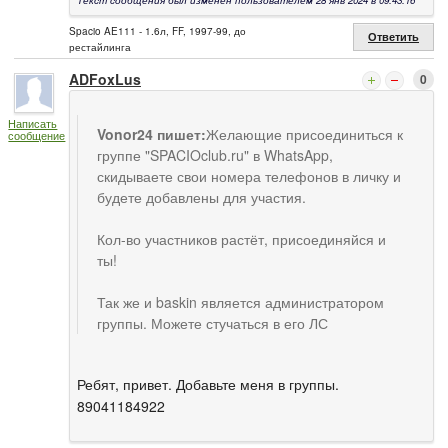
Текст сообщения был изменен пользователем 28 янв 2024 в 09:43:16
Spacio AE111 - 1.6л, FF, 1997-99, до
Ответить
рестайлинга
ADFoxLus
0
Написать
Vonor24 пишет:
Желающие присоединиться к
сообщение
группе "SPACIOclub.ru" в WhatsApp,
скидываете свои номера телефонов в личку и
будете добавлены для участия.
Кол-во участников растёт, присоединяйся и
ты!
Так же и baskin является администратором
группы. Можете стучаться в его ЛС
Ребят, привет. Добавьте меня в группы.
89041184922