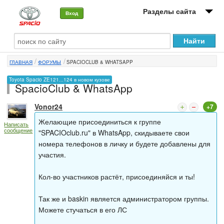
Разделы сайта
Вход
О машине
ГЛАВНАЯ
ФОРУМЫ
SPACIOCLUB & WHATSAPP
Автоклуб
Toyota Spacio ZE121...124 в новом кузове
SpacioClub & WhatsApp
Форумы
Vonor24
+7
Сервисы и услуги
Желающие присоединиться к группе
Написать
сообщение
Новости
"SPACIOclub.ru" в WhatsApp, скидываете свои
номера телефонов в личку и будете добавлены для
участия.
Кол-во участников растёт, присоединяйся и ты!
Так же и baskin является администратором группы.
Можете стучаться в его ЛС