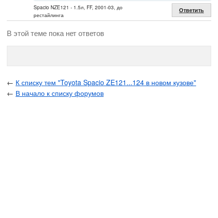
Spacio NZE121 - 1.5л, FF, 2001-03, до
Ответить
рестайлинга
В этой теме пока нет ответов
←
К списку тем "Toyota Spacio ZE121...124 в новом кузове"
←
В начало к списку форумов