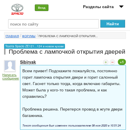
Разделы сайта
Вход
О машине
ГЛАВНАЯ
ФОРУМЫ
ПРОБЛЕМА С ЛАМПОЧКОЙ ОТКРЫТИЯ...
Автоклуб
Toyota Spacio ZE121...124 в новом кузове
Проблема с лампочкой открытия дверей
Форумы
Sibiryak
+1
Сервисы и услуги
Всем привет! Подскажите пожалуйста, постоянно
Написать
Новости
горит лампочка открытия двери и горит салонный
сообщение
свет. Гаснет только тогда, когда включаю габариты.
Может была у кого-то такая проблема, и как
справились?
Проблема решена. Перетерся провод в жгуте двери
багажника.
Текст сообщения был изменен пользователем 08 ноя 2020 в 10:51:24