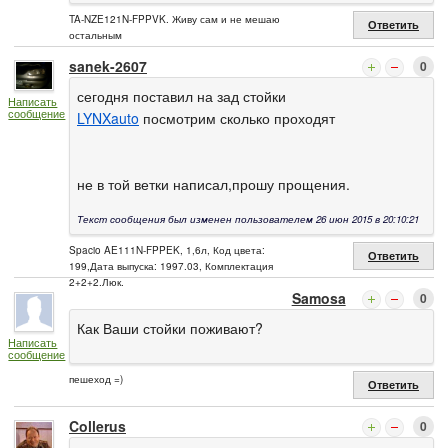
TA-NZE121N-FPPVK. Живу сам и не мешаю
Ответить
остальным
sanek-2607
0
сегодня поставил на зад стойки
Написать
сообщение
LYNXauto
посмотрим сколько проходят
не в той ветки написал,прошу прощения.
Текст сообщения был изменен пользователем 26 июн 2015 в 20:10:21
Spacio AE111N-FPPEK, 1,6л, Код цвета:
Ответить
199,Дата выпуска: 1997.03, Комплектация
2+2+2.Люк.
Samosa
0
Как Ваши стойки поживают?
Написать
сообщение
пешеход =)
Ответить
Collerus
0