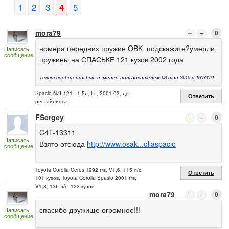
1
2
3
4
5
mora79
0
номера передних пружин OBK подскажите?умерли
Написать
сообщение
пружины на СПАСЬКЕ 121 кузов 2002 года
Текст сообщения был изменен пользователем 03 июн 2015 в 16:53:21
Spacio NZE121 - 1.5л, FF, 2001-03, до
Ответить
рестайлинга
FSergey
0
C4T-13311
Написать
Взято отсюда
http://www.osak...ollaspacio
сообщение
Toyota Corolla Ceres 1992 г/в, V1,6, 115 л/с,
Ответить
101 кузов, Toyota Corolla Spasio 2001 г/в,
V1,8, 136 л/с, 122 кузов
mora79
0
спасибо дружище огромное!!!
Написать
сообщение