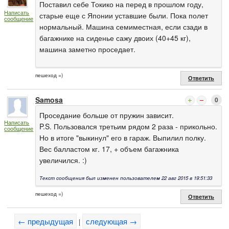
Поставил себе Токико на перед в прошлом году,
Написать
старые еще с Японии уставшие были. Пока полет
сообщение
нормальный. Машина семиместная, если сзади в
багажнике на сиденье сажу двоих (40+45 кг),
машина заметно проседает.
пешеход =)
Ответить
Samosa
0
Проседание больше от пружин зависит.
Написать
P.S. Пользовался третьим рядом 2 раза - прикольно.
сообщение
Но в итоге "выкинул" его в гараж. Выпилил полку.
Вес балластом кг. 17, + объем багажника
увеличился. :)
Текст сообщения был изменен пользователем 22 авг 2015 в 19:51:33
пешеход =)
Ответить
← предыдущая
следующая →
|