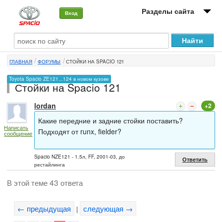
Разделы сайта
Вход
О машине
ГЛАВНАЯ
ФОРУМЫ
СТОЙКИ НА SPACIO 121
Автоклуб
Toyota Spacio ZE121...124 в новом кузове
Стойки на Spacio 121
Форумы
lordan
+2
Сервисы и услуги
Какие передние и задние стойки поставить?
Написать
Новости
Подходят от runx, fielder?
сообщение
Spacio NZE121 - 1.5л, FF, 2001-03, до
Ответить
рестайлинга
В этой теме 43 ответа
← предыдущая
следующая →
|