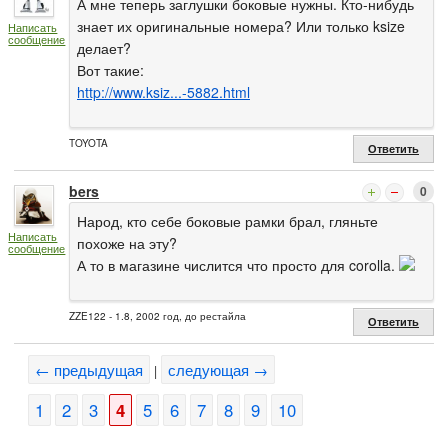
А мне теперь заглушки боковые нужны. Кто-нибудь
знает их оригинальные номера? Или только ksize
Написать
сообщение
делает?
Вот такие:
http://www.ksiz...-5882.html
TOYOTA
Ответить
bers
0
Народ, кто себе боковые рамки брал, гляньте
Написать
похоже на эту?
сообщение
А то в магазине числится что просто для corolla.
ZZE122 - 1.8, 2002 год, до рестайла
Ответить
← предыдущая
следующая →
|
1
2
3
4
5
6
7
8
9
10