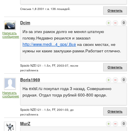
Спаська 1,8 2001 г.в. 136 лошадей.
Ответить
Dcim
0
Из-за этих рамок долго не менял штатную
Написать
сообщение
голову.Недавно решился и заказал
http://www.medi...4_gps/.Всё
на своих местах, не
нужны ни какие заклушки-рамки.Работает отлично.
Spacio NZE121 - 1.5л, FF, 2003-07, после
Ответить
рестайлинга
Boris1969
0
На exist.ru покупал года 3 назад. Совершенно
Написать
родная. Отдал тогда рублей 600-800 вроде.
сообщение
Spacio NZE121 - 1.5л, FF, 2001-03, до
Ответить
рестайлинга
MurZ
0