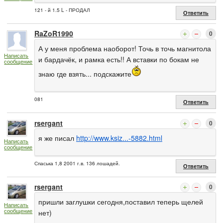
121 - й 1.5 L - ПРОДАЛ
Ответить
RaZoR1990
0
А у меня проблема наоборот! Точь в точь магнитола
Написать
и бардачёк, и рамка есть!! А вставки по бокам не
сообщение
знаю где взять... подскажите
081
Ответить
rsergant
0
я же писал
http://www.ksiz...-5882.html
Написать
сообщение
Спаська 1,8 2001 г.в. 136 лошадей.
Ответить
rsergant
0
пришли заглушки сегодня,поставил теперь щелей
Написать
сообщение
нет)