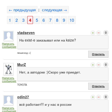
← предыдущая
следующая →
|
1
2
3
4
5
6
7
8
9
10
vladseven
0
На exist-e заказывал или на ksize?
Написать
сообщение
пешеход =)
Ответить
MurZ
0
Нет, а автодоке :)Скоро уже приедет.
Написать
сообщение
TOYOTA
Ответить
odin27
0
всё работает!!! и у нас в россии
Написать
сообщение