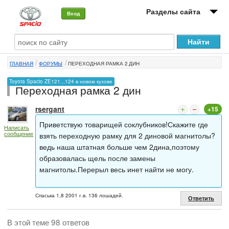
Разделы сайта
Вход
О машине
ГЛАВНАЯ
ФОРУМЫ
ПЕРЕХОДНАЯ РАМКА 2 ДИН
Автоклуб
Toyota Spacio ZE121...124 в новом кузове
Переходная рамка 2 дин
Форумы
rsergant
+15
Сервисы и услуги
Приветствую товарищей соклубников!Скажите где
Написать
Новости
сообщение
взять переходную рамку для 2 диновой магнитолы?
ведь наша штатная больше чем 2дина,поэтому
образовалась щель после замены
магнитолы.Перерыл весь инет найти не могу.
Спаська 1,8 2001 г.в. 136 лошадей.
Ответить
В этой теме 98 ответов