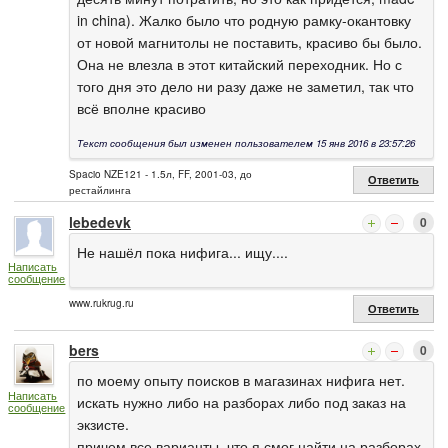
in china). Жалко было что родную рамку-окантовку
от новой магнитолы не поставить, красиво бы было.
Она не влезла в этот китайский переходник. Но с
того дня это дело ни разу даже не заметил, так что
всё вполне красиво
Текст сообщения был изменен пользователем 15 янв 2016 в 23:57:26
Spacio NZE121 - 1.5л, FF, 2001-03, до
Ответить
рестайлинга
lebedevk
0
Не нашёл пока нифига... ищу....
Написать
сообщение
www.rukrug.ru
Ответить
bers
0
по моему опыту поисков в магазинах нифига нет.
Написать
искать нужно либо на разборах либо под заказ на
сообщение
экзисте.
причем все варианты, что я смог найти на разборах