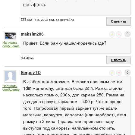
есть фотка.
ZZE122 - 1.8, 2002 год, до рестайла
Ответить
maksim206
0
Привет. Если рамку нашел-поделись где?
Написать
сообщение
G-Edition
Ответить
SergeyTD
0
В любом автомагазине. Я ставил прошлым летом
Написать
1din магнитолу, штатная была 2din. Рамка стоила,
сообщение
насколько помню, 200р, доп карман 250. Рамка на
два дина сразу с карманом - 400 р. Что-то вроде
того. Попробовал первый вариант тут же возле
магазина, вернулся, доплатил (или наоборот), взял
рамку на 2 дина. (правда мне пришлось пару
выступов под саморезы напильником сточить,
десять минут потратить, но это как придётся, made