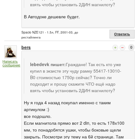
взять чтобы установить 2ДИН магнилоту?
В Автодоке дешевле будет.
Spacio NZE121 - 1.5л, FF, 2001-03, до
Ответить
рестайлинга
bers
0
Написать
lebedevk пишет:
Граждане! Так есть кто уже
сообщение
купил в экзисте эту чуду рамку 55417-13010-
B0 стоимостью 1750р сейчас? Точно ли
подходит и прошу скажите ЧТО ещё надо
взять чтобы установить 2ДИН магнилоту?
Ну я года 4 назад покупал именно с таким
артикулом :)
все подошло.
Если магнитола прямо вот 2 din, то есть 178х100
мм, то понадобятся ушки, чтобы боковые щели
закрыть. Посмотри эту тему на 6й странице. Там