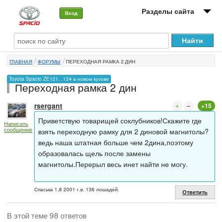
Разделы сайта
Вход
О машине
ГЛАВНАЯ
ФОРУМЫ
ПЕРЕХОДНАЯ РАМКА 2 ДИН
Автоклуб
Toyota Spacio ZE121...124 в новом кузове
Переходная рамка 2 дин
Форумы
rsergant
+15
Сервисы и услуги
Приветствую товарищей соклубников!Скажите где
Написать
Новости
сообщение
взять переходную рамку для 2 диновой магнитолы?
ведь наша штатная больше чем 2дина,поэтому
образовалась щель после замены
магнитолы.Перерыл весь инет найти не могу.
Спаська 1,8 2001 г.в. 136 лошадей.
Ответить
В этой теме 98 ответов