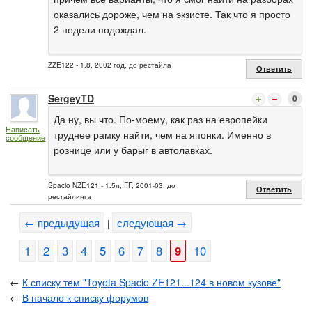
оказались дороже, чем на экзисте. Так что я просто
2 недели подождал.
ZZE122 - 1.8, 2002 год, до рестайла
Ответить
SergeyTD
0
Да ну, вы что. По-моему, как раз на европейки
Написать
труднее рамку найти, чем на японки. Именно в
сообщение
рознице или у барыг в автолавках.
Spacio NZE121 - 1.5л, FF, 2001-03, до
Ответить
рестайлинга
← предыдущая
следующая →
|
1
2
3
4
5
6
7
8
9
10
←
К списку тем "Toyota Spacio ZE121...124 в новом кузове"
←
В начало к списку форумов