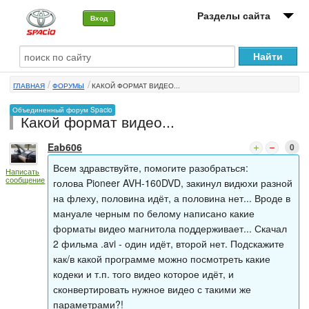
Разделы сайта
Вход
О машине
ГЛАВНАЯ
ФОРУМЫ
КАКОЙ ФОРМАТ ВИДЕО...
Автоклуб
Объединенный форум Spacio
Какой формат видео...
Форумы
Eab606
0
Сервисы и услуги
Всем здравствуйте, помогите разобраться:
Написать
сообщение
Новости
голова Pioneer AVH-160DVD, закинул видюхи разной
на флеху, половина идёт, а половина нет... Вроде в
мануале черным по белому написано какие
форматы видео магнитола поддерживает... Скачал
2 фильма .avi - один идёт, второй нет. Подскажите
как/в какой программе можно посмотреть какие
кодеки и т.п. того видео которое идёт, и
сконвертировать нужное видео с такими же
параметрами?!