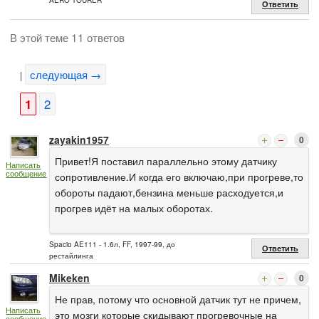
AERO TOURER
Ответить
В этой теме 11 ответов
следующая →
|
1
2
zayakin1957
0
Привет!Я поставил параллельно этому датчику
Написать
сообщение
сопротивление.И когда его включаю,при прогреве,то
обороты падают,бензина меньше расходуется,и
прогрев идёт на малых оборотах.
Spacio AE111 - 1.6л, FF, 1997-99, до
Ответить
рестайлинга
Mikeken
0
Не прав, потому что основной датчик тут не причем,
Написать
это мозги которые скидывают прогревочные на
сообщение