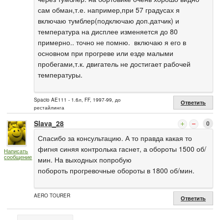
сам обман,т.е. например,при 57 градусах я
включаю тумблер(подключаю доп.датчик) и
температура на дисплее изменяется до 80
примерно.. точно не помню. включаю я его в
основном при прогреве или езде малыми
пробегами,т.к. двигатель не достигает рабочей
температуры.
Spacio AE111 - 1.6л, FF, 1997-99, до
Ответить
рестайлинга
Slava_28
0
Спасибо за консультацию. А то правда какая то
фигня синяя контролька гаснет, а обороты 1500 об/
Написать
сообщение
мин. На выходных попробую
побороть прогревочные обороты в 1800 об/мин.
AERO TOURER
Ответить