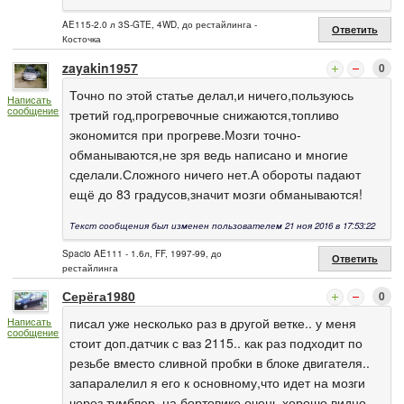
AE115-2.0 л 3S-GTE, 4WD, до рестайлинга -
Ответить
Косточка
zayakin1957
0
Точно по этой статье делал,и ничего,пользуюсь
Написать
сообщение
третий год,прогревочные снижаются,топливо
экономится при прогреве.Мозги точно-
обманываются,не зря ведь написано и многие
сделали.Сложного ничего нет.А обороты падают
ещё до 83 градусов,значит мозги обманываются!
Текст сообщения был изменен пользователем 21 ноя 2016 в 17:53:22
Spacio AE111 - 1.6л, FF, 1997-99, до
Ответить
рестайлинга
Серёга1980
0
писал уже несколько раз в другой ветке.. у меня
Написать
сообщение
стоит доп.датчик с ваз 2115.. как раз подходит по
резьбе вместо сливной пробки в блоке двигателя..
запаралелил я его к основному,что идет на мозги
через тумблер. на бортовике очень хорошо видно