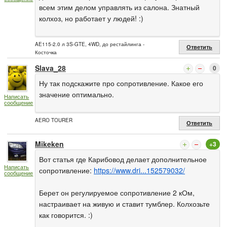
всем этим делом управлять из салона. Знатный
колхоз, но работает у людей! :)
AE115-2.0 л 3S-GTE, 4WD, до рестайлинга -
Ответить
Косточка
Slava_28
0
Ну так подскажите про сопротивление. Какое его
значение оптимально.
Написать
сообщение
AERO TOURER
Ответить
Mikeken
+3
Вот статья где Карибовод делает дополнительное
Написать
сопротивление:
https://www.dri...152579032/
сообщение
Берет он регулируемое сопротивление 2 кОм,
настраивает на живую и ставит тумблер. Колхозьте
как говорится. :)