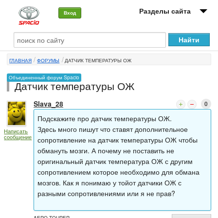
Разделы сайта
Вход
О машине
ГЛАВНАЯ
ФОРУМЫ
ДАТЧИК ТЕМПЕРАТУРЫ ОЖ
Автоклуб
Объединенный форум Spacio
Датчик температуры ОЖ
Форумы
Slava_28
0
Сервисы и услуги
Подскажите про датчик температуры ОЖ.
Новости
Здесь много пишут что ставят дополнительное
Написать
сообщение
сопротивление на датчик температуры ОЖ чтобы
обмануть мозги. А почему не поставить не
оригинальный датчик температура ОЖ с другим
сопротивлением которое необходимо для обмана
мозгов. Как я понимаю у тойот датчики ОЖ с
разными сопротивлениями или я не прав?