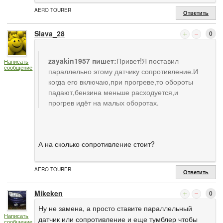
AERO TOURER
Ответить
Slava_28
0
zayakin1957 пишет:
Привет!Я поставил
Написать
сообщение
параллельно этому датчику сопротивление.И
когда его включаю,при прогреве,то обороты
падают,бензина меньше расходуется,и
прогрев идёт на малых оборотах.
А на сколько сопротивление стоит?
AERO TOURER
Ответить
Mikeken
0
Ну не замена, а просто ставите параллельный
Написать
датчик или сопротивление и еще тумблер чтобы
сообщение