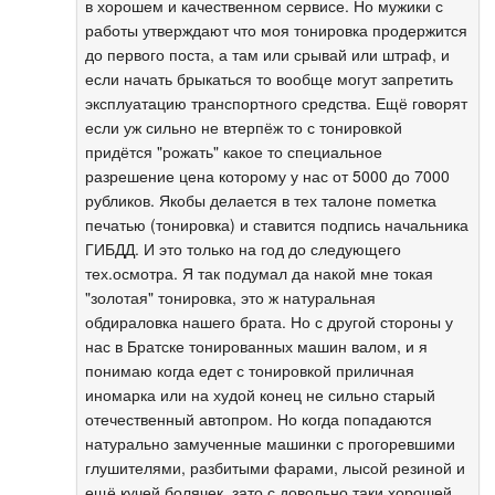
в хорошем и качественном сервисе. Но мужики с
работы утверждают что моя тонировка продержится
до первого поста, а там или срывай или штраф, и
если начать брыкаться то вообще могут запретить
эксплуатацию транспортного средства. Ещё говорят
если уж сильно не втерпёж то с тонировкой
придётся "рожать" какое то специальное
разрешение цена которому у нас от 5000 до 7000
рубликов. Якобы делается в тех талоне пометка
печатью (тонировка) и ставится подпись начальника
ГИБДД. И это только на год до следующего
тех.осмотра. Я так подумал да накой мне токая
"золотая" тонировка, это ж натуральная
обдираловка нашего брата. Но с другой стороны у
нас в Братске тонированных машин валом, и я
понимаю когда едет с тонировкой приличная
иномарка или на худой конец не сильно старый
отечественный автопром. Но когда попадаются
натурально замученные машинки с прогоревшими
глушителями, разбитыми фарами, лысой резиной и
ещё кучей болячек, зато с довольно таки хорошей