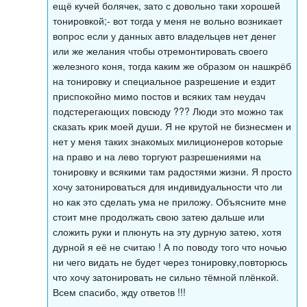
ещё кучей болячек, зато с довольно таки хорошей
тонировкой;- вот тогда у меня не вольно возникает
вопрос если у данных авто владельцев нет денег
или же желания чтобы отремонтировать своего
железного коня, тогда каким же образом он нашкрёб
на тонировку и специальное разрешение и ездит
приспокойно мимо постов и всяких там неудач
подстерегающих повсюду ??? Люди это можно так
сказать крик моей души. Я не крутой не бизнесмен и
нет у меня таких знакомых милиционеров которые
на право и на лево торгуют разрешениями на
тонировку и всякими там радостями жизни. Я просто
хочу затонироваться для индивидуальности что ли
но как это сделать ума не приложу. Объясните мне
стоит мне продолжать свою затею дальше или
сложить руки и плюнуть на эту дурную затею, хотя
дурной я её не считаю ! А по поводу того что ночью
ни чего видать не будет через тонировку,повторюсь
что хочу затонировать не сильно тёмной плёнкой.
Всем спасибо, жду ответов !!!