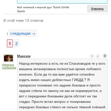
Мой любимый и верный друг Toyota Corolla
Ответить
Spacio
В этой теме 13 ответов
следующая →
|
1
2
Максим
0
Народ интересно а есть ли из Спасиоводов те у кого
Написать
сообщение
машина затанирована полностью кроме лобового
конечно. Если да то как вам удаётся спокойно
ездить мимо наших доблестных ГИБДД ? Я
прекрасно понимаю что задние боковые и просто
задние стёкла по закону ни как не нормируются, а
вот с передними боковыми дела обстоят не так
гладко. Просто встал вопрос о тонировании
передних боковых стёкол не сильно тёмной плёнкой