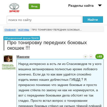
Разделы сайта
Вход
О машине
ГЛАВНАЯ
ФОРУМЫ
ПРО ТОНИРОВКУ ПЕРЕДНИХ БОКОВЫХ...
Автоклуб
Объединенный форум Spacio
Про тонировку передних боковых
Форумы
окошек !!!
Сервисы и услуги
Максим
+49
Новости
Народ интересно а есть ли из Спасиоводов те у кого
Написать
сообщение
машина затанирована полностью кроме лобового
конечно. Если да то как вам удаётся спокойно
ездить мимо наших доблестных ГИБДД ? Я
прекрасно понимаю что задние боковые и просто
задние стёкла по закону ни как не нормируются, а
вот с передними боковыми дела обстоят не так
гладко. Просто встал вопрос о тонировании
передних боковых стёкол не сильно тёмной плёнкой