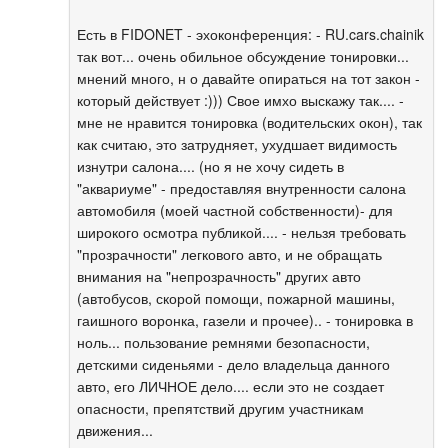
Есть в FIDONET - эхоконференция: - RU.cars.chainik
так вот... очень обильное обсуждение тонировки...
мнений много, н о давайте опираться на тот закон -
который действует :))) Свое имхо выскажу так.... -
мне не нравится тонировка (водительских окон), так
как считаю, это затрудняет, ухудшает видимость
изнутри салона.... (но я не хочу сидеть в
"аквариуме" - предоставляя внутренности салона
автомобиля (моей частной собственности)- для
широкого осмотра публикой.... - нельзя требовать
"прозрачности" легкового авто, и не обращать
внимания на "непрозрачность" других авто
(автобусов, скорой помощи, пожарной машины,
гаишного воронка, газели и прочее).. - тонировка в
ноль... пользование ремнями безопасности,
детскими сиденьями - дело владельца данного
авто, его ЛИЧНОЕ дело.... если это не создает
опасности, препятствий другим участникам
движения...