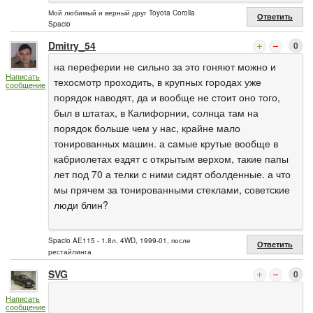
Мой любимый и верный друг Toyota Corolla
Ответить
Spacio
Dmitry_54
0
на переферии не сильно за это гоняют можно и
Написать
техосмотр проходить, в крупных городах уже
сообщение
порядок наводят, да и вообще не стоит оно того,
был в штатах, в Калифорнии, солнца там на
порядок больше чем у нас, крайне мало
тонированных машин. а самые крутые вообще в
кабриолетах ездят с открытым верхом, такие папы
лет под 70 а телки с ними сидят оболденные. а что
мы прячем за тонированными стеклами, советские
люди блин?
Spacio AE115 - 1.8л, 4WD, 1999-01, после
Ответить
рестайлинга
SVG
0
Написать
сообщение