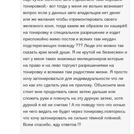
тонировкой;- вот тогда у меня не вольно возникает
вопрос если у данных авто владельцев нет денег
или же желания чтобы отремонтировать своего
железного коня, тогда каким же образом он нашкрёб
на тонировку и специальное разрешение и ездит
приспокойно мимо постов и всяких там неудач
подстерегающих повсюду ??? Люди это можно так
сказать крик моей души. Я не крутой не бизнесмен и
нет у меня таких знакомых милиционеров которые
на право и на лево торгуют разрешениями на
тонировку и всякими там радостями жизни. Я просто
хочу затонироваться для индивидуальности что ли
но как это сделать ума не приложу. Объясните мне
стоит мне продолжать свою затею дальше или
сложить руки и плюнуть на эту дурную затею, хотя
дурной я её не считаю ! А по поводу того что ночью
ни чего видать не будет через тонировку,повторюсь
что хочу затонировать не сильно тёмной плёнкой.
Всем спасибо, жду ответов !!!