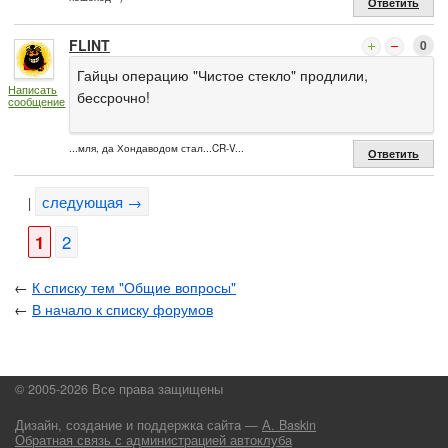
Ответить
FLINT
0
Гайцы операцию "Чистое стекло" продлили,
Написать
бессрочно!
сообщение
...мля, да Хондаводом стал...CR-V...
Ответить
следующая →
|
1
2
←
К списку тем "Общие вопросы"
←
В начало к списку форумов
© 2005-2026 Все права защищены
Дизайн, создание и поддержка сайта —
А. Baskin
Обратная связь с администрацией автоклуба