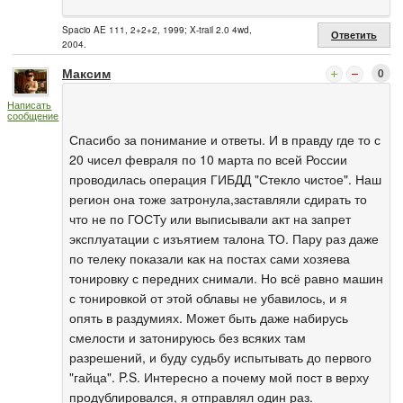
Spacio AE 111, 2+2+2, 1999; X-trail 2.0 4wd,
Ответить
2004.
Максим
0
Написать
сообщение
Спасибо за понимание и ответы. И в правду где то с
20 чисел февраля по 10 марта по всей России
проводилась операция ГИБДД "Стекло чистое". Наш
регион она тоже затронула,заставляли сдирать то
что не по ГОСТу или выписывали акт на запрет
эксплуатации с изъятием талона ТО. Пару раз даже
по телеку показали как на постах сами хозяева
тонировку с передних снимали. Но всё равно машин
с тонировкой от этой облавы не убавилось, и я
опять в раздумиях. Может быть даже набирусь
смелости и затонируюсь без всяких там
разрешений, и буду судьбу испытывать до первого
"гайца". P.S. Интересно а почему мой пост в верху
продублировался, я отправлял один раз.