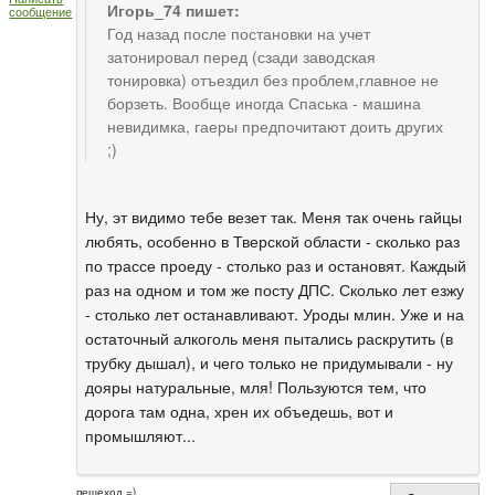
Игорь_74 пишет:
сообщение
Год назад после постановки на учет
затонировал перед (сзади заводская
тонировка) отъездил без проблем,главное не
борзеть. Вообще иногда Спаська - машина
невидимка, гаеры предпочитают доить других
;)
Ну, эт видимо тебе везет так. Меня так очень гайцы
любять, особенно в Тверской области - сколько раз
по трассе проеду - столько раз и остановят. Каждый
раз на одном и том же посту ДПС. Сколько лет езжу
- столько лет останавливают. Уроды млин. Уже и на
остаточный алкоголь меня пытались раскрутить (в
трубку дышал), и чего только не придумывали - ну
дояры натуральные, мля! Пользуются тем, что
дорога там одна, хрен их объедешь, вот и
промышляют...
пешеход =)