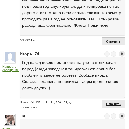
под новый год анулируются, да и тонировка не так
дорого стоит, можно если сильно сложно техосмотр
проходить раз в год её обновлять. Хм... Тонировка-
расходник... Оригинально! Жжош! Пеши исчо!
пешеход =)
Ответить
Игорь_74
0
Год назад после постановки на учет затонировал
Написать
перед (сзади заводская тонировка) отъездил без
сообщение
проблем,главное не борзеть. Вообще иногда
Спаська - машина невидимка, гаеры предпочитают
доить других ;)
Spacio ZZE122 - 1.8л, FF, 2001-03, до
Ответить
рестайлинга
Эд
0
Написать