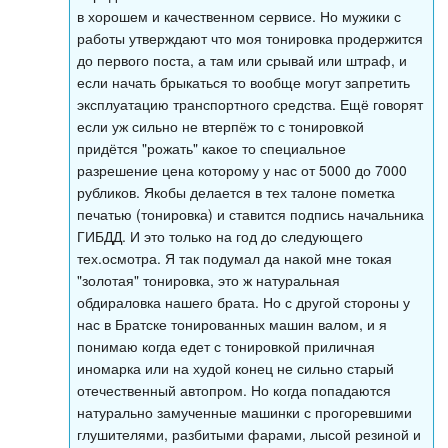
в хорошем и качественном сервисе. Но мужики с
работы утверждают что моя тонировка продержится
до первого поста, а там или срывай или штраф, и
если начать брыкаться то вообще могут запретить
эксплуатацию транспортного средства. Ещё говорят
если уж сильно не втерпёж то с тонировкой
придётся "рожать" какое то специальное
разрешение цена которому у нас от 5000 до 7000
рубликов. Якобы делается в тех талоне пометка
печатью (тонировка) и ставится подпись начальника
ГИБДД. И это только на год до следующего
тех.осмотра. Я так подумал да накой мне токая
"золотая" тонировка, это ж натуральная
обдираловка нашего брата. Но с другой стороны у
нас в Братске тонированных машин валом, и я
понимаю когда едет с тонировкой приличная
иномарка или на худой конец не сильно старый
отечественный автопром. Но когда попадаются
натурально замученные машинки с прогоревшими
глушителями, разбитыми фарами, лысой резиной и