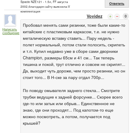
Spacio NZE121 - 1.5л, FF августа
Ответить
2002,благодаря сайту выяснила-V
комплектация
Vovidez
0
Пробовал менять сами резинки, тоже были какие-то
Написать
китайские с пластиковым каркасом, т.е. не нужно
сообщение
металическую вставку ставить... Пару недель -
полет нормальный, потом стали полосить, скрипеть
и т.п. Купил недавно уже в сборе сами дворники
Champion, размеры 65см и 41 см... Так теперь
тишина и покой, трут отлично и совсем не скрипят...
Да, выходит чуть дороже, чем просто резинки, но он
стоит того... В Н-ске за пару отдал 700р...
По поводу омывателя заднего стекла... Смотрите
трубки ведущие к задней форсунке... Скорее всего
где-то или затык или обрыв... Единственное не
знаю, где они проходят... Под капотом-то еще
можно посмотреть, а потом, получается под
крышей?