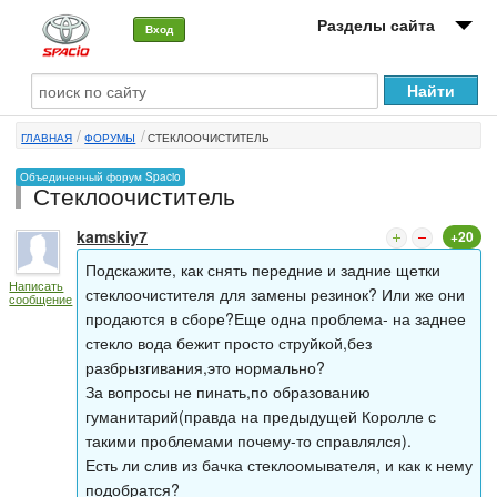
Разделы сайта
Вход
О машине
ГЛАВНАЯ
ФОРУМЫ
СТЕКЛООЧИСТИТЕЛЬ
Автоклуб
Объединенный форум Spacio
Стеклоочиститель
Форумы
kamskiy7
+20
Сервисы и услуги
Подскажите, как снять передние и задние щетки
Написать
Новости
стеклоочистителя для замены резинок? Или же они
сообщение
продаются в сборе?Еще одна проблема- на заднее
стекло вода бежит просто струйкой,без
разбрызгивания,это нормально?
За вопросы не пинать,по образованию
гуманитарий(правда на предыдущей Королле с
такими проблемами почему-то справлялся).
Есть ли слив из бачка стеклоомывателя, и как к нему
подобратся?