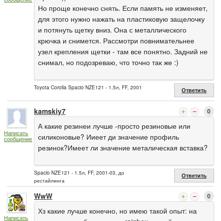
Но проще конечно снять. Если память не изменяет,
для этого нужно нажать на пластиковую защелочку
и потянуть щетку вниз. Она с металлического
крючка и снимется. Рассмотри повнимательнее
узел крепления щетки - там все понятно. Задний не
снимал, но подозреваю, что точно так же :)
Toyota Corolla Spacio NZE121 - 1.5л, FF, 2001
Ответить
kamskiy7
0
А какие резинеи лучше -просто резиновые или
Написать
силиконовые? Ииеет ди значение профиль
сообщение
резинок?Имеет ли значение металическая вставка?
Spacio NZE121 - 1.5л, FF, 2001-03, до
Ответить
рестайлинга
WwW
0
Хз какие лучше конечно, но имею такой опыт: на
Написать