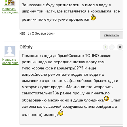
За название буду признателен, а имел в виду я
Написать
ширину той части, где вставляется в коромысла, все
сообщение
резинки почему-то узкие продаются
NZE-121 X-Gedition 2001г.
Ответить
OlStriy
0
Поможите люди добрые!Скажите ТОЧНО :какие
Написать
резинки надо на передние щетки(марку там
сообщение
типо,короче фсе параметры)??? И еще
вопрос:после ремонта,не подается вода на
омыавние заднего стекла(на лобовое брызжет,да и
моторчик гудит вроде...)Можно ли это исправить
самостоятельно?За ранее прошу не пинать,по
образованию механик,но в душе блондинка
Опыт
замены колес,свечей,воздушных фильтров(двига и
салонного) имееца