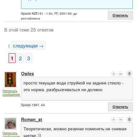
Spacio NZE121 - 1.5л, FF, 2001-03, до
Ответить
рестайлинга
В этой теме 25 ответов
следующая →
|
1
2
3
Owles
0
просто текущая вода струйкой на заднее стекло -
это норма. разбрызгиваться не должно
Написать
сообщение
Spasio 1997, 4А
Ответить
Roman_at
0
Теоретически, можно резинки поменять не снимая
Написать
щетки :))
сообщение