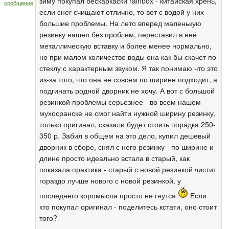
зиму покупал бескаркаски rainbox - китайская хрень,
сообщение
если снег счищают отлично, то вот с водой у них
большие проблемы. На лето вперед маленькую
резинку нашел без проблем, переставил в неё
металлическую вставку и более менее нормально,
но при малом количестве воды она как бы скачет по
стеклу с характерным звуком. Я так понимаю что это
из-за того, что она не совсем по ширине подходит, а
подгинать родной дворник не хочу. А вот с большой
резинкой проблемы серьезнее - во всем нашем
мухосранске не смог найти нужной ширину резинку,
только оригинал, сказали будет стоить порядка 250-
350 р. Забил в общем на это дело, купил дешевый
дворник в сборе, снял с него резинку - по ширине и
длине просто идеально встала в старый, как
показала практика - старый с новой резинкой чистит
гораздо лучше нового с новой резинкой, у
последнего коромысла просто не гнутся
Если
кто покупал оригинал - поделитесь кстати, оно стоит
того?