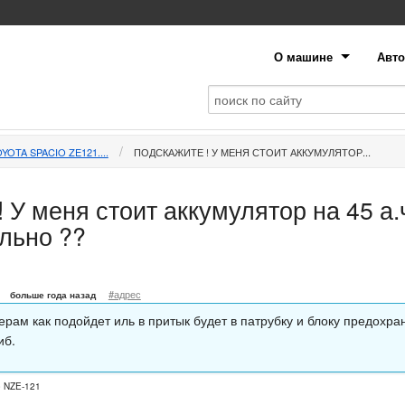
О машине
Авто
YOTA SPACIO ZE121....
ПОДСКАЖИТЕ ! У МЕНЯ СТОИТ АККУМУЛЯТОР...
 У меня стоит аккумулятор на 45 а.ч
ально ??
#адрес
больше года назад
ерам как подойдет иль в притык будет в патрубку и блоку предохра
иб.
o NZE-121