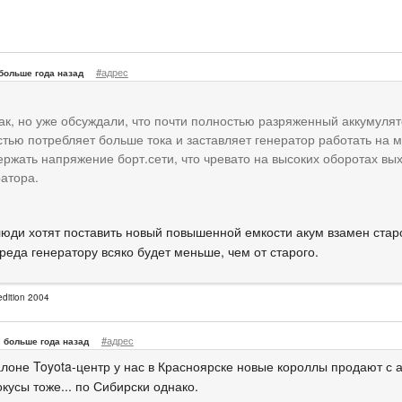
#адрес
больше года назад
ак, но уже обсуждали, что почти полностью разряженный аккумуля
тью потребляет больше тока и заставляет генератор работать на 
ржать напряжение борт.сети, что чревато на высоких оборотах вы
атора.
 люди хотят поставить новый повышенной емкости акум взамен старо
реда генератору всяко будет меньше, чем от старого.
dition 2004
#адрес
больше года назад
лоне Toyota-центр у нас в Красноярске новые короллы продают с ак
кусы тоже... по Сибирски однако.