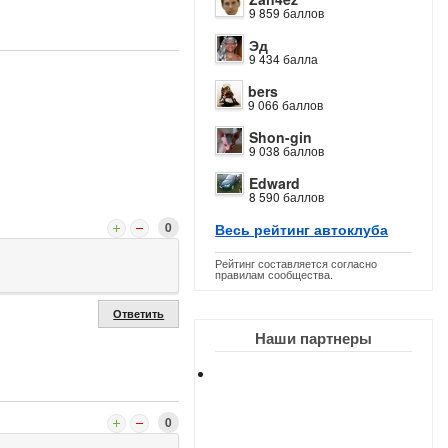
9 859 баллов
Эд
9 434 балла
bers
9 066 баллов
Shon-gin
9 038 баллов
Edward
8 590 баллов
0
Весь рейтинг автоклуба
Рейтинг составляется согласно
правилам сообщества.
Ответить
Наши партнеры
0