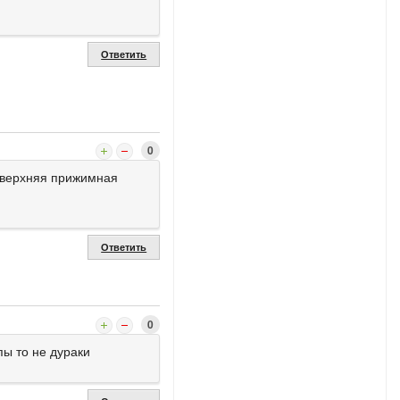
Ответить
0
я верхняя прижимная
Ответить
0
пы то не дураки