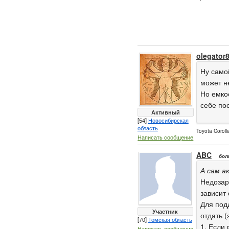
olegator
Ну само
может н
Но емкос
себе пос
Активный
[54]
Новосибирская
область
Toyota Corol
Написать сообщение
ABC
бол
А сам а
Недозар
зависит 
Для под
Участник
отдать (
[70]
Томская область
1. Если
Написать сообщение