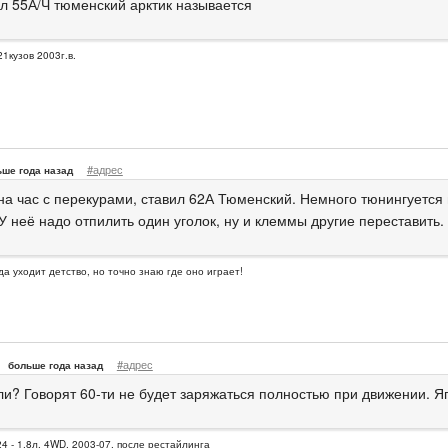
ул 55А/Ч тюменский арктик называется
21кузов 2003г.в.
#адрес
ьше года назад
на час с перекурами, ставил 62А Тюменский. Немного тюнингуетс
У неё надо отпилить один уголок, ну и клеммы другие переставить.
да уходит детство, но точно знаю где оно играет!
#адрес
больше года назад
 ли? Говорят 60-ти не будет заряжаться полностью при движении. Я
4 - 1.8л, 4WD, 2003-07, после рестайлинга