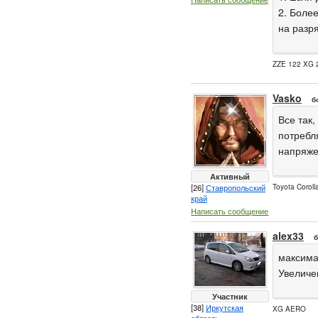
2. Боле
на разр
ZZE 122 XG 
Vasko
б
Все так
потребл
напряже
Активный
[26]
Ставропольский
Toyota Coroll
край
Написать сообщение
alex33
б
максимал
Увеличе
Участник
[38]
Иркутская
XG AERO