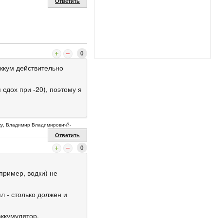
Ответить
0
аккум действительно
сдох при -20), поэтому я
елку, Владимир Владимирович?-
Ответить
0
пример, водки) не
л - столько должен и
аккумулятор.