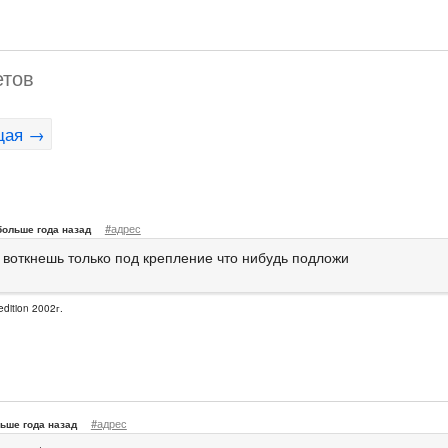
етов
щая →
#адрес
больше года назад
 воткнешь только под крепление что нибудь подложи
dition 2002г.
#адрес
ьше года назад