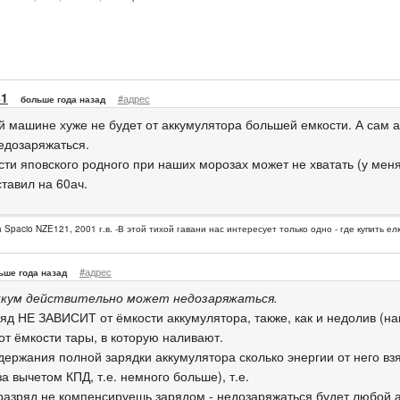
81
#адрес
больше года назад
й машине хуже не будет от аккумулятора большей емкости. А сам 
едозаряжаться.
ти яповского родного при наших морозах может не хватать (у меня 
тавил на 60ач.
la Spacio NZE121, 2001 г.в. -В этой тихой гавани нас интересует только одно - где купить 
#адрес
ьше года назад
ккум действительно может недозаряжаться.
яд НЕ ЗАВИСИТ от ёмкости аккумулятора, также, как и недолив (на
от ёмкости тары, в которую наливают.
держания полной зарядки аккумулятора сколько энергии от него взя
за вычетом КПД, т.е. немного больше), т.е.
 разряд не компенсируешь зарядом - недозаряжаться будет любой 