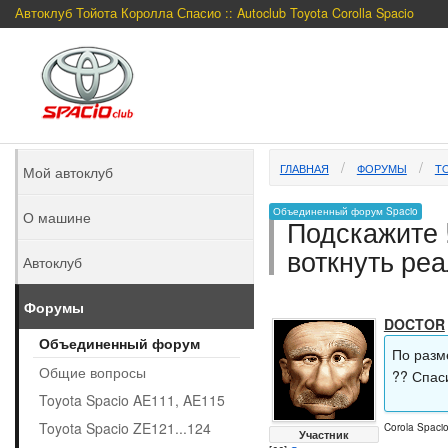
Автоклуб Тойота Королла Спасио :: Autoclub Toyota Corolla Spacio
ГЛАВНАЯ
ФОРУМЫ
TO
Мой автоклуб
Объединенный форум Spacio
О машине
Подскажите !
воткнуть ре
Автоклуб
Форумы
DOCTOR
Объединенный форум
По разм
Общие вопросы
?? Спас
Toyota Spacio AE111, AE115
Toyota Spacio ZE121...124
Corola Spaci
Участник