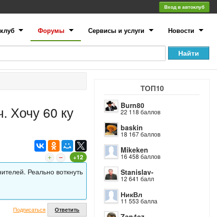
Вход в автоклуб
клуб
Форумы
Сервисы и услуги
Новости
ТОП10
Burn80
. Хочу 60 ку
22 118 баллов
baskin
18 167 баллов
Mikeken
16 458 баллов
+12
нителей. Реально воткнуть
Stanislav-
12 641 балл
НикВл
11 553 балла
Подписаться
Ответить
Zan4ez