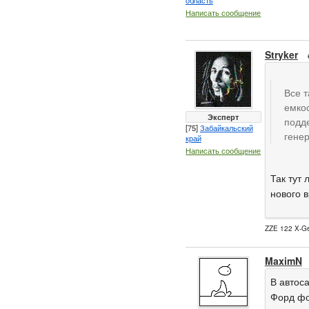
область
Написать сообщение
Stryker
Все т
емкос
Эксперт
подде
[75]
Забайкальский
генер
край
Написать сообщение
Так тут
нового в
ZZE 122 X-Ge
MaximN
В автоса
Форд фо