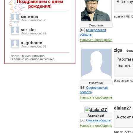
Поздравляем с днем
Я воткн
рождения!
монтана
spasio 1NZ,1
Исполнилось: 50
Участник
ser_det
[42]
Кемеровская
Исполнилось: 49
область
Написать сообщение
a_gubarev
Исполнилось: 59
ziga
бол
Всего 18 именниников.
Работы 
В списке наиболее активные.
планка. 
Я не знаю ку
Участник
[66]
Свердловская
область
Написать сообщение
dialan27
Активный
А стоит
[55]
Омская область
Написать сообщение
Spacio ZZE12