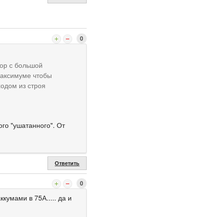
0
тор с большой
максимуме чтобы
ходом из строя
го "ушатанного". От
Ответить
0
кумами в 75А..... да и