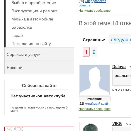
[66]
Свердловская
Выбор и приобретение
область
Эксплуатация и ремонт
Написать сообщение
Музыка в автомобиле
В этой теме 18 отв
Барахолка
Гараж
следую
Страницы:
|
Пожелания по сайту
1
2
Сервисы и услуги
Dslava
Новости
реально
Сейчас на сайте
NZE-121 X-Ge
Нет участников автоклуба
Участник
[22]
Алтайский край
по данным активности за последние 5
Написать сообщение
минут.
VIKS
бол