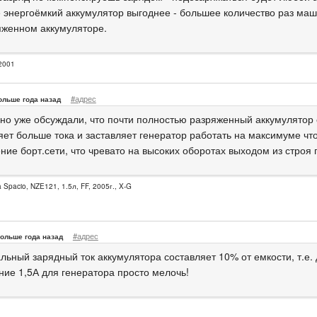
е энергоёмкий аккумулятор выгоднее - большее количество раз ма
яженном аккумуляторе.
2001
#адрес
ольше года назад
, но уже обсуждали, что почти полностью разряженный аккумулятор
яет больше тока и заставляет генератор работать на максимуме ч
ние борт.сети, что чревато на высоких оборотах выходом из строя 
a Spacio, NZE121, 1.5л, FF, 2005г., X-G
#адрес
ольше года назад
ьный зарядный ток аккумулятора составляет 10% от емкости, т.е. д
ние 1,5А для генератора просто мелочь!