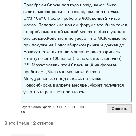
Приобрели Спасю пол года назад ,какое было
залито масло раньше не знаю,поменял на Esso
Ultra 10w40.После пробега в 6000долил 2 литра
масла. Попалось на нашем форуме что была такая
же проблема с этой маркой масла то бишь угарает
оно сильно.Конечно я не уверен что МСК живые но
при покупке на Новосибирском рынке и доехав до
Новокузнецка ни капли масла не расстворилось
хотя тут всего 400 вёрст (не показатель конечно).
P.S. Может хозяин этой Спаси ещё на форуме
пребывает ,Знаю что машинка была в
Междуреченске продавалась на рынке
Новосибирска в апреле месяце .Может получится
узнать что раньше заливалось.
Toyota Corolla Spacio AE111 - 1.6л FF 2000
Ответить
г.в
В этой теме 12 ответов