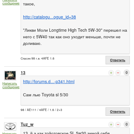
сообщение
такое,
http://catalogu...ogue_id=38
"Ликви Моли Longtime High Tech 5W-30" перешел на
него с 5W40 так как оно уходит меньше, почти не
доливаю.
Спасик 98 г.в. 4AFE 1.6
Ответить
13
0
http://forums.d...-p341.html
Написать
сообщение
Сам лью Toyota sl 5/30
98 / AE111 / 4AFE / 1.6 / 2+3
Ответить
Tuz_w
0
13_й а как тойотовское SL 5w30 зимой себя
Написать