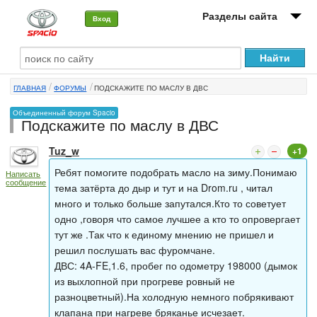
Разделы сайта
Вход
О машине
ГЛАВНАЯ
ФОРУМЫ
ПОДСКАЖИТЕ ПО МАСЛУ В ДВС
Автоклуб
Объединенный форум Spacio
Подскажите по маслу в ДВС
Форумы
Tuz_w
+1
Сервисы и услуги
Ребят помогите подобрать масло на зиму.Понимаю
Написать
сообщение
Новости
тема затёрта до дыр и тут и на Drom.ru , читал
много и только больше запутался.Кто то советует
одно ,говоря что самое лучшее а кто то опровергает
тут же .Так что к единому мнению не пришел и
решил послушать вас фуромчане.
ДВС: 4A-FE,1.6, пробег по одометру 198000 (дымок
из выхлопной при прогреве ровный не
разноцветный).На холодную немного побрякивают
клапана при нагреве бряканье исчезает.