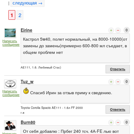
следующая →
|
1
2
Eirine
0
Кастрол 5w40, полет нормальный, на 8000-10000(от
Написать
сообщение
замены до замены)примерно 600-800 мл съедает, в
общем проблем нет
АЕ111, 1.6. Любимый Стас)
Ответить
Tuz_w
0
Написать
Спасиб Ирин за отзыв приму к сведению.
сообщение
Toyota Corolla Spacio AE111 - 1.6л FF 2000
Ответить
г.в
Burn80
0
От себя добавлю : Прбег 240 тсч. 4А-FE лью вот
Написать