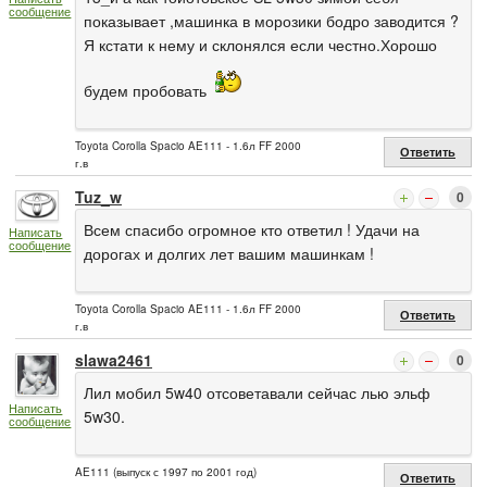
сообщение
показывает ,машинка в морозики бодро заводится ?
Я кстати к нему и склонялся если честно.Хорошо
будем пробовать
Toyota Corolla Spacio AE111 - 1.6л FF 2000
Ответить
г.в
Tuz_w
0
Всем спасибо огромное кто ответил ! Удачи на
Написать
сообщение
дорогах и долгих лет вашим машинкам !
Toyota Corolla Spacio AE111 - 1.6л FF 2000
Ответить
г.в
slawa2461
0
Лил мобил 5w40 отсоветавали сейчас лью эльф
Написать
5w30.
сообщение
AE111 (выпуск с 1997 по 2001 год)
Ответить