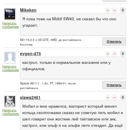
Mikeken
0
Я пока тоже на Mobil 5W40, не сказал бы что оно
Написать
угарает.
сообщение
AE115-2.0 л 3S-GTE, 4WD, до рестайлинга -
Ответить
Косточка
evgen-d75
0
кастрол. только в нормальном магазине или у
Написать
официалов.
сообщение
Spacio AE111 - 1.6л, FF, 1999-01, после
Ответить
рестайлинга
slawa2461
0
Мобил и мне нравилса, маторист который менял
Написать
кольца сколпочками сказаз не советую лить мобил и
сообщение
шел говарит они жосткие лей таётавское или зик,
кастрол, или эльф я на эльфе лето отездил. Да ещё