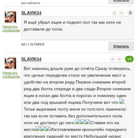
рестайлинга
SLAVIK54
0
Я ещё убрал ящик и поднял пол так как ноги не
Написать
доставали до пола.
сообщение
AE111N FNPEK
Ответить
SLAVIK54
+1
Вот наконец дошли руки до отчёта.Сразу оговорюсь,
Написать
что целью переделки стало не увеличение мест а
сообщение
удобство на втором ряду.Первое-снимаем второй
ряд-два болта спереди и два сзади.Второе-снимаем
ящик в ногах-два болта в порогах и помоему один
или два под крышкой ящика.Получаем вот что-
Тетье вырезаем пол\у меня из толстого ламината\
так как если оставить без дополнительного пола
ноги не достанут до него.
Ставим его на
место
Изготавливаем кронштейн переднего
крепления сидений по месту.Небольшой нюанс