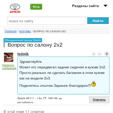
Разделы сайта
Вход
О машине
ГЛАВНАЯ
ФОРУМЫ
ВОПРОС ПО САЛОНУ 2Х2
Автоклуб
Объединенный форум Spacio
Вопрос по салону 2х2
Форумы
ledmik
0
Сервисы и услуги
Здравствуйте.
Написать
Новости
Может кто передвигал задние сидения в кузове 2х2.
сообщение
Просто,реально ли сделать багажник в этом кузове
как на модели 2х3.
Поделитесь опытом.Заранее благодарен!!!
Spacio AE111 - 1.6л, FF, 1997-99, до
Ответить
рестайлинга
В этой теме 11 ответов