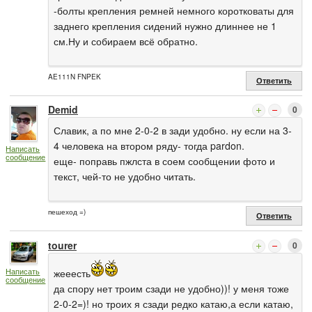
-болты крепления ремней немного коротковаты для
заднего крепления сидений нужно длиннее не 1
см.Ну и собираем всё обратно.
AE111N FNPEK
Ответить
Demid
0
Славик, а по мне 2-0-2 в зади удобно. ну если на 3-
4 человека на втором ряду- тогда pardon.
Написать
сообщение
еще- поправь пжлста в соем сообщении фото и
текст, чей-то не удобно читать.
пешеход =)
Ответить
tourer
0
Написать
жееесть
сообщение
да спору нет троим сзади не удобно))! у меня тоже
2-0-2=)! но троих я сзади редко катаю,а если катаю,