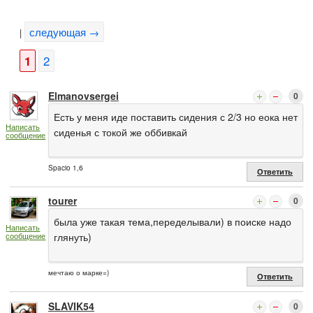
следующая →
|
1
2
Elmanovsergei
0
Есть у меня иде поставить сидения с 2/3 но еока нет
Написать
сиденья с токой же оббивкай
сообщение
Spacio 1,6
Ответить
tourer
0
была уже такая тема,переделывали) в поиске надо
Написать
сообщение
глянуть)
мечтаю о марке=)
Ответить
SLAVIK54
0