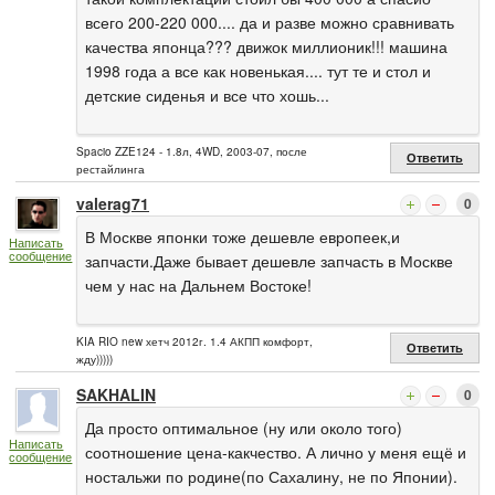
всего 200-220 000.... да и разве можно сравнивать
качества японца??? движок миллионик!!! машина
1998 года а все как новенькая.... тут те и стол и
детские сиденья и все что хошь...
Spacio ZZE124 - 1.8л, 4WD, 2003-07, после
Ответить
рестайлинга
valerag71
0
В Москве японки тоже дешевле европеек,и
Написать
сообщение
запчасти.Даже бывает дешевле запчасть в Москве
чем у нас на Дальнем Востоке!
KIA RIO new хетч 2012г. 1.4 АКПП комфорт,
Ответить
жду)))))
SAKHALIN
0
Да просто оптимальное (ну или около того)
Написать
соотношение цена-какчество. А лично у меня ещё и
сообщение
ностальжи по родине(по Сахалину, не по Японии).