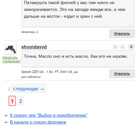
Патамушта такой фигней у вас там никто не
заморачивается. Это на западе имидж все, а чем
дальше на восток - ездит и хрен с ней.
пешеход =)
Ответить
shootdavyd
0
Точна. Масло оно и есть масло. Как его не назови.
Написать
сообщение
Spacio ZZE122 - 1.8л, FF, 2001-03, до
Ответить
рестайлинга
следующая →
|
1
2
←
К списку тем "Выбор и приобретение"
←
В начало к списку форумов