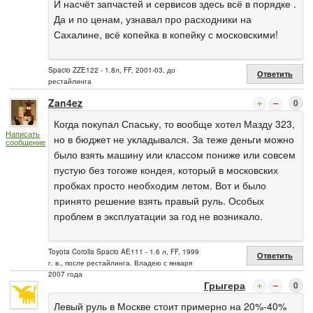
И насчёт запчастей и сервисов здесь всё в порядке .
Да и по ценам, узнавал про расходники на
Сахалине, всё копейка в копейку с московскими!
Spacio ZZE122 - 1.8л, FF, 2001-03, до
Ответить
рестайлинга
Zan4ez
0
Когда покупал Спаську, то вообще хотел Мазду 323,
Написать
но в бюджет не укладывался. За теже деньги можно
сообщение
было взять машину или классом пониже или совсем
пустую без тогоже кондея, который в московских
пробках просто необходим летом. Вот и было
принято решение взять правый руль. Особых
проблем в эксплуатации за год не возникало.
Toyota Corolla Spacio AE111 - 1.6 л, FF, 1999
Ответить
г. в., после рестайлинга. Владею с января
2007 года
Грыгера
0
Левый руль в Москве стоит примерно на 20%-40%