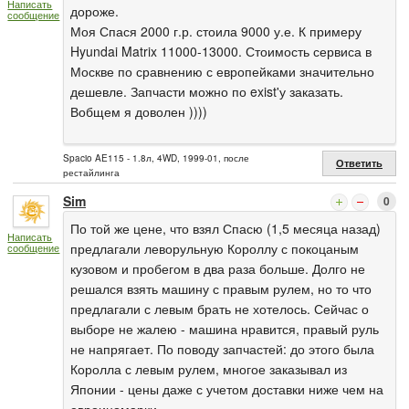
Написать
дороже.
сообщение
Моя Спася 2000 г.р. стоила 9000 у.е. К примеру
Hyundai Matrix 11000-13000. Стоимость сервиса в
Москве по сравнению с европейками значительно
дешевле. Запчасти можно по exist'у заказать.
Вобщем я доволен ))))
Spacio AE115 - 1.8л, 4WD, 1999-01, после
Ответить
рестайлинга
Sim
0
По той же цене, что взял Спасю (1,5 месяца назад)
Написать
предлагали леворульную Короллу с покоцаным
сообщение
кузовом и пробегом в два раза больше. Долго не
решался взять машину с правым рулем, но то что
предлагали с левым брать не хотелось. Сейчас о
выборе не жалею - машина нравится, правый руль
не напрягает. По поводу запчастей: до этого была
Королла с левым рулем, многое заказывал из
Японии - цены даже с учетом доставки ниже чем на
евроиномарки.