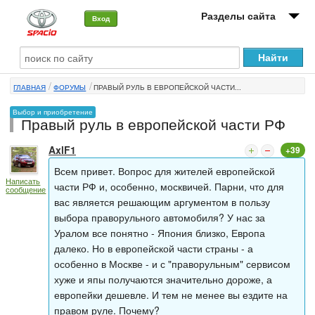
Разделы сайта
Вход
О машине
ГЛАВНАЯ
ФОРУМЫ
ПРАВЫЙ РУЛЬ В ЕВРОПЕЙСКОЙ ЧАСТИ...
Автоклуб
Выбор и приобретение
Правый руль в европейской части РФ
Форумы
AxlF1
+39
Сервисы и услуги
Всем привет. Вопрос для жителей европейской
Написать
Новости
части РФ и, особенно, москвичей. Парни, что для
сообщение
вас является решающим аргументом в пользу
выбора праворульного автомобиля? У нас за
Уралом все понятно - Япония близко, Европа
далеко. Но в европейской части страны - а
особенно в Москве - и с "праворульным" сервисом
хуже и япы получаются значительно дороже, а
европейки дешевле. И тем не менее вы ездите на
правом руле. Почему?