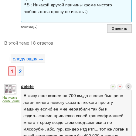
P.S.: Никакой другой причины кроме чистого
любопытства прошу не искать :)
пешеход =)
Ответить
В этой теме 18 ответов
следующая →
|
1
2
delete
0
Я живу еще южнее на 700 км,до спасио был рено
Написать
сообщение
логан ничего немогу сказать плохого про эту
машину еслиб ее мне неразбили так бы и
ездил...спасио привлекло своей трансофрмацией +
много + сразу везде стеклоподъемники а не
мясорубки, абс, гур, кондер итд итп... тот же логан в
такой комплектации стоил бы 400 000 а спасио