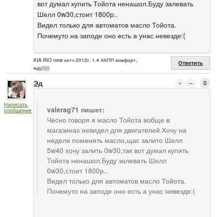
вот думал купить Тойота ненашол.Буду залевать
Шелл 0w30,стоит 1800р..
Видел только для автоматов масло Тойота.
Почемуто на заподе оно есть а унас невезде:(
KIA RIO new хетч 2012г. 1.4 АКПП комфорт,
Ответить
жду)))))
Эд
0
Написать
valerag71 пишет:
сообщение
Чесно говоря я масло Тойота вобще в
магазинах невидел для двигателей.Хочу на
неделе поменять масло,щас залито Шелл
5w40 хочу залить 0w30,так вот думал купить
Тойота ненашол.Буду залевать Шелл
0w30,стоит 1800р..
Видел только для автоматов масло Тойота.
Почемуто на заподе оно есть а унас невезде:(