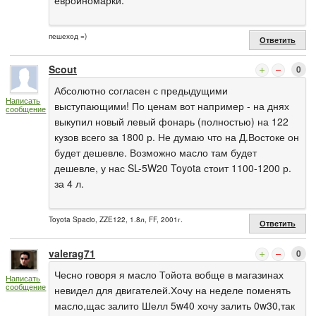
пешеход =)
Ответить
Scout
0
Абсолютно согласен с предыдущими
Написать
выступающими! По ценам вот например - на днях
сообщение
выкупил новый левый фонарь (полностью) на 122
кузов всего за 1800 р. Не думаю что на Д.Востоке он
будет дешевле. Возможно масло там будет
дешевле, у нас SL-5W20 Toyota стоит 1100-1200 р.
за 4 л.
Toyota Spacio, ZZE122, 1.8л, FF, 2001г.
Ответить
valerag71
0
Чесно говоря я масло Тойота вобще в магазинах
Написать
сообщение
невидел для двигателей.Хочу на неделе поменять
масло,щас залито Шелл 5w40 хочу залить 0w30,так