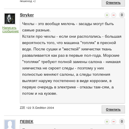
пешеход =)
Ответить
Stryker
0
Чехлы - это вообще мелочь - засады могут быть
Написать
самые разные.
сообщение
Кстати про чехлы - если они расползлись - большая
вероятность того, что машина "топляк" в пресной
воде. После сушки и "жесткой" химчистки ткань
разваливается как раз в первые пол-года. Морские
"топляки" требуют полной замены салона - никакая
химчистка не скроет следы - поэтому у них
полностью меняют салоны, а следы топления
вылязят наружу постепенно в виде коррозии, в
первую очередь в электрике - отказы там-сям, а
потом и на кузове.
ZZE 122 X-Gedition 2004
Ответить
ПЕВЕК
0