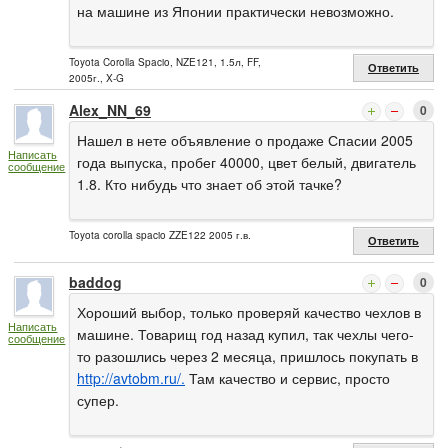
на машине из Японии практически невозможно.
Toyota Corolla Spacio, NZE121, 1.5л, FF,
Ответить
2005г., X-G
Alex_NN_69
0
Нашел в нете объявление о продаже Спасии 2005
Написать
года выпуска, пробег 40000, цвет белый, двигатель
сообщение
1.8. Кто нибудь что знает об этой тачке?
Toyota corolla spacio ZZE122 2005 г.в.
Ответить
baddog
0
Хороший выбор, только проверяй качество чехлов в
Написать
машине. Товарищ год назад купил, так чехлы чего-
сообщение
то разошлись через 2 месяца, пришлось покупать в
http://avtobm.ru/.
Там качество и сервис, просто
супер.