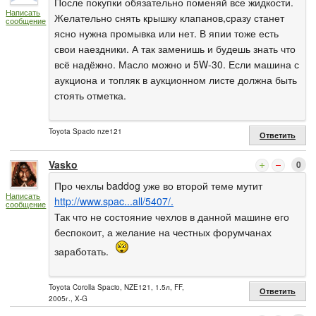
После покупки обязательно поменяй все жидкости.
Написать
Желательно снять крышку клапанов,сразу станет
сообщение
ясно нужна промывка или нет. В япии тоже есть
свои наездники. А так заменишь и будешь знать что
всё надёжно. Масло можно и 5W-30. Если машина с
аукциона и топляк в аукционном листе должна быть
стоять отметка.
Toyota Spacio nze121
Ответить
Vasko
0
Про чехлы baddog уже во второй теме мутит
Написать
http://www.spac...all/5407/.
сообщение
Так что не состояние чехлов в данной машине его
беспокоит, а желание на честных форумчанах
заработать.
Toyota Corolla Spacio, NZE121, 1.5л, FF,
Ответить
2005г., X-G