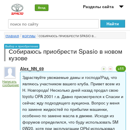
Разделы сайта
Вход
О машине
ГЛАВНАЯ
ФОРУМЫ
СОБИРАЮСЬ ПРИОБРЕСТИ SPASIO В...
Автоклуб
Выбор и приобретение
Собираюсь приобрести Spasio в новом
Форумы
кузове
Сервисы и услуги
Alex_NN_69
+11
Новости
Здраствуйте увожаемые дамы и господа!Рад, что
Написать
являюсь участником вашего клуба. Привет всем из
сообщение
Н. Новгорода! Несколько дней назад продал свою
toyotu OPA 2001 г.в. Давно присмотрелся к Спасии и
сейчас жду подходящего аукциона. Вопрос у меня
по замене жидкостей по прибытии машинки,
особенно по замене масла в движке. Исходя из
форумов определился, что буду использовать SM
0W20, хотя при эксплуатации ОРЫ использовал