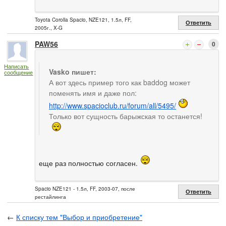
Toyota Corolla Spacio, NZE121, 1.5л, FF,
Ответить
2005г., X-G
PAW56
0
Написать
Vasko пишет:
сообщение
А вот здесь пример того как baddog может
поменять имя и даже пол:
http://www.spacioclub.ru/forum/all/5495/
Только вот сущность барыжская то останется!
еще раз полностью согласен.
Spacio NZE121 - 1.5л, FF, 2003-07, после
Ответить
рестайлинга
←
К списку тем "Выбор и приобретение"