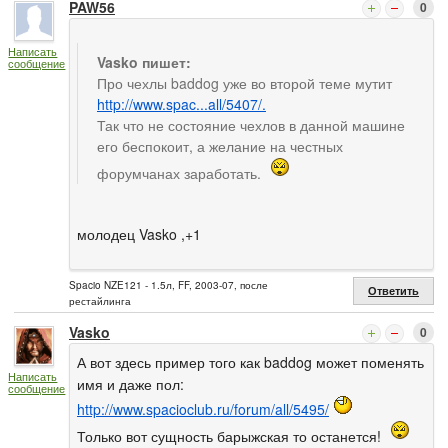
PAW56
0
Написать
Vasko пишет:
сообщение
Про чехлы baddog уже во второй теме мутит
http://www.spac...all/5407/.
Так что не состояние чехлов в данной машине
его беспокоит, а желание на честных
форумчанах заработать.
молодец Vasko ,+1
Spacio NZE121 - 1.5л, FF, 2003-07, после
Ответить
рестайлинга
Vasko
0
А вот здесь пример того как baddog может поменять
Написать
имя и даже пол:
сообщение
http://www.spacioclub.ru/forum/all/5495/
Только вот сущность барыжская то останется!