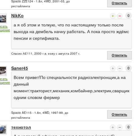
Spacio ZZE124 - 1.8л, 4WD, 2001-03, до
Ответить
рестайлинга
NikKo
0
а я об этом и толкую, что по настоящему только после
исать
бщение
выхода на дембель начну работать. А пока просто ждёмс
пенсии и сертификата.
Спасио АЕ111, 2000 г.в. езжу с августа 2007 г.
Ответить
Saner45
0
Всем привет!По специальности радиоэлектронщик,а на
исать
бщение
данный
момент:тракторист,механик,комбайнер,электрик,сварщик
одним словом фермер
Spacio AE115 - 1.8л, 4WD, 1997-99, до
Ответить
рестайлинга
технотол
0