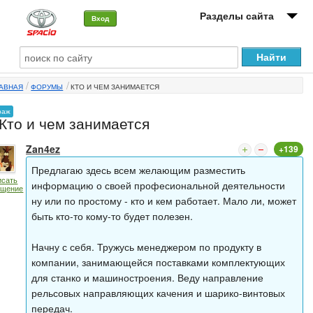
Разделы сайта
Вход
О машине
ЛАВНАЯ
ФОРУМЫ
КТО И ЧЕМ ЗАНИМАЕТСЯ
Автоклуб
раж
Кто и чем занимается
Форумы
Zan4ez
+139
Сервисы и услуги
Предлагаю здесь всем желающим разместить
исать
Новости
информацию о своей професиональной деятельности
бщение
ну или по простому - кто и кем работает. Мало ли, может
быть кто-то кому-то будет полезен.
Начну с себя. Тружусь менеджером по продукту в
компании, занимающейся поставками комплектующих
для станко и машиностроения. Веду направление
рельсовых направляющих качения и шарико-винтовых
передач.