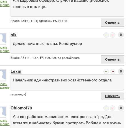
А я кадровый офицер. служил в пашино (новосиб),
исать
бщение
теперь в столице.
Spacio 7A(FF), ГБО(Digitronic) / PAJERO 3
Ответить
nik
0
Делаю печатные плвты. Конструктор
исать
бщение
Spacio AE111 - 1.6л, FF, 1997-99, до рестайлинга
Ответить
Lexin
0
Начальник административно хозяйственного отдела
исать
бщение
пешеход =)
Ответить
Oblomof78
0
А я вот работаю машинистом электровоза в "ржд",не
исать
всем же в кабинетах брюки протирать.Вобщем вся жизнь
бщение