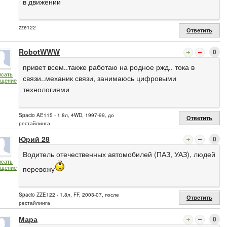
в движении
zze122
Ответить
RobotWWW
0
привет всем..также работаю на родное ржд.. тока в
исать
связи..механик связи, занимаюсь цифровыми
бщение
технологиями
Spacio AE115 - 1.8л, 4WD, 1997-99, до
Ответить
рестайлинга
Юрий 28
0
Водитель отечественных автомобилей (ПАЗ, УАЗ), людей
исать
бщение
перевожу
Spacio ZZE122 - 1.8л, FF, 2003-07, после
Ответить
рестайлинга
Мара
0