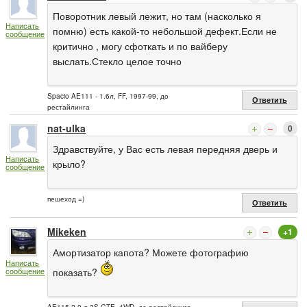
Поворотник левый лежит, но там (насколько я
Написать
помню) есть какой-то небольшой дефект.Если не
сообщение
критично , могу сфоткать и по вайберу
выслать.Стекло целое точно
Spacio AE111 - 1.6л, FF, 1997-99, до
Ответить
рестайлинга
nat-ulka
0
Здравствуйте, у Вас есть левая передняя дверь и
Написать
крыло?
сообщение
пешеход =)
Ответить
Mikeken
+1
Амортизатор капота? Можете фотографию
Написать
показать?
сообщение
AE115-2.0 л 3S-GTE, 4WD, до рестайлинга -