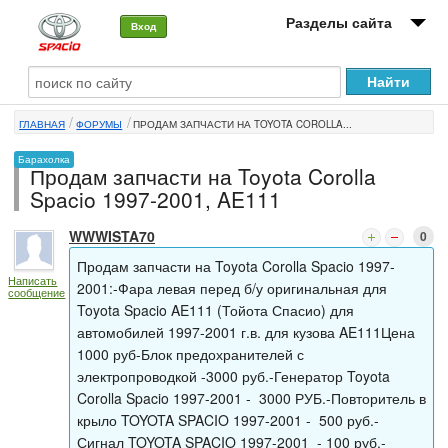
Разделы сайта
Вход
О машине
ГЛАВНАЯ
ФОРУМЫ
ПРОДАМ ЗАПЧАСТИ НА TOYOTA COROLLA...
Автоклуб
Барахолка
Продам запчасти на Toyota Corolla
Форумы
Spacio 1997-2001, AE111
Сервисы и услуги
WWWISTA70
0
Новости
Продам запчасти на Toyota Corolla Spacio 1997-
Написать
2001:-Фара левая перед б/у оригинальная для
сообщение
Toyota Spacio AE111 (Тойота Спасио) для
автомобилей 1997-2001 г.в. для кузова AE111Цена
1000 руб-Блок предохранителей с
электропроводкой -3000 руб.-Генератор Toyota
Corolla Spacio 1997-2001 - 3000 РУБ.-Повторитель в
крыло TOYOTA SPACIO 1997-2001 - 500 руб.-
Сигнал TOYOTA SPACIO 1997-2001 - 100 руб.-