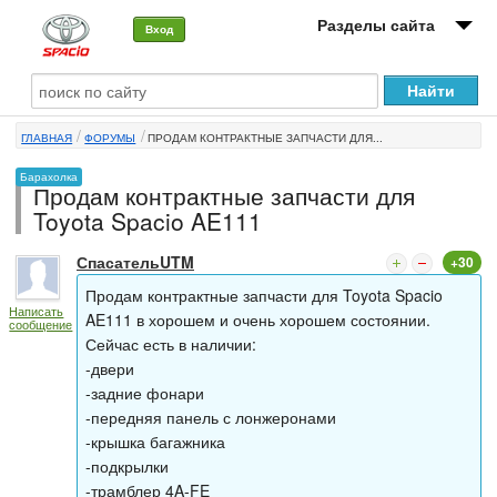
Разделы сайта
Вход
О машине
ГЛАВНАЯ
ФОРУМЫ
ПРОДАМ КОНТРАКТНЫЕ ЗАПЧАСТИ ДЛЯ...
Автоклуб
Барахолка
Продам контрактные запчасти для
Форумы
Toyota Spacio AE111
Сервисы и услуги
СпасательUTM
+30
Новости
Продам контрактные запчасти для Toyota Spacio
Написать
AE111 в хорошем и очень хорошем состоянии.
сообщение
Сейчас есть в наличии:
-двери
-задние фонари
-передняя панель с лонжеронами
-крышка багажника
-подкрылки
-трамблер 4A-FE