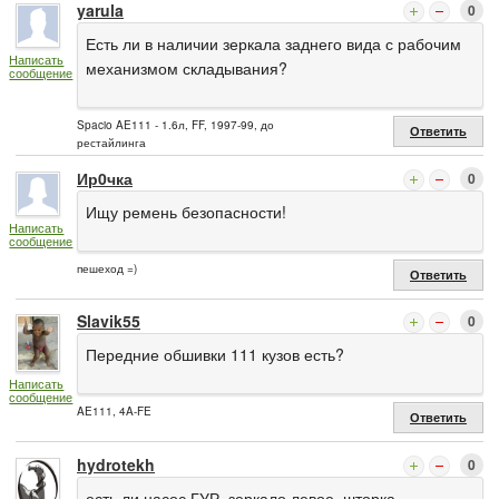
yarula
0
Есть ли в наличии зеркала заднего вида с рабочим
Написать
механизмом складывания?
сообщение
Spacio AE111 - 1.6л, FF, 1997-99, до
Ответить
рестайлинга
Ир0чка
0
Ищу ремень безопасности!
Написать
сообщение
пешеход =)
Ответить
Slavik55
0
Передние обшивки 111 кузов есть?
Написать
сообщение
AE111, 4A-FE
Ответить
hydrotekh
0
есть ли насос ГУР, зеркало левое, шторка