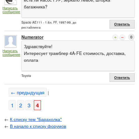
багажника?
Написать
сообщение
Spacio AE111 - 1.6л, FF, 1997-99, до
Ответить
рестайлинга
Numerator
0
Здравствуйте!
Написать
Интересует трамблер 4A-FE стоимость, доставка,
сообщение
оплата
Toyota
Ответить
← предыдущая
|
1
2
3
4
←
К списку тем "Барахолка"
←
В начало к списку форумов