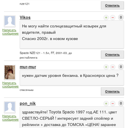
nze121
Ответить
Vikos
0
Не могу найти солнцезащитный козырек для
Написать
водителя, правый
сообщение
Спасио 2002г. в новом кузове
Spacio NZE121 - 1.5л, FF, 2001-03, до
Ответить
рестайлинга
mur-mur
0
нужен датчик уровня бензина. в Красноярск цена ?
Написать
сообщение
спасеныш
Ответить
pon_nik
0
здравствуйте! Toyota Spacio 1997 год.АЕ 111. цвет
Написать
СВЕТЛО-СЕРЫЙ ! интересует задний спойлер и
сообщение
рейлинги + доставка до ТОМСКА =ЦЕНА! заранее