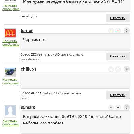
Мне нужен передний бампер на Спасио 97г AE 111
Написать
сообщение
пешеход =)
Ответить
terner
0
Черных нет
Написать
сообщение
Spacio ZZE124 - 1.8л, 4WD, 2003-07, после
Ответить
рестайлинга
chili051
0
Написать
сообщение
Spacio AE 111, 2+2+2, 1997 - мой первый
Ответить
авто.
85mark
0
Катушки зажигания 90919-02240 4шт есть? Савтр
Написать
небольшого пробега.
сообщение