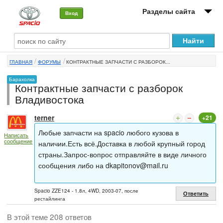
Разделы сайта
Вход
О машине
ГЛАВНАЯ
ФОРУМЫ
КОНТРАКТНЫЕ ЗАПЧАСТИ С РАЗБОРОК...
Автоклуб
Барахолка
Контрактные запчасти с разборок
Форумы
Владивостока
Сервисы и услуги
terner
+21
Новости
Любые запчасти на spacio любого кузова в
Написать
сообщение
наличии.Есть всё.Доставка в любой крупный город
страны.Запрос-вопрос отправляйте в виде личного
сообщения либо на
dkapitonov@mail.ru
Spacio ZZE124 - 1.8л, 4WD, 2003-07, после
Ответить
рестайлинга
В этой теме 208 ответов