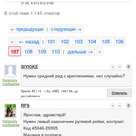
31-92, 8-913-912-3192
В этой теме 1 145 ответов
← предыдущая
следующая →
|
«
← назад
101
102
103
104
105
106
|
107
108
109
110
дальше →
»
|
SIYIOKE
0
Нужен средний ряд с креплениями, нет случайно?
Написать
сообщение
Spacio AE115 - 1.8л, 4WD, 1997-99, до
Ответить
рестайлинга
RFS
0
Ярослав, здравствуй!
Нужен левый наконечник рулевой рейки, контракт.
Написать
сообщение
Код 45046-29305
Машина в подписи