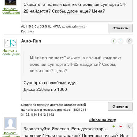
Скажите, а полный комплект включая суппорта 54-
Написать
22 найдется? Скобы, диски еще? Цена?
сообщение
AE115-2.0 л 3S-GTE, 4WD, до рестайлинга -
Ответить
Косточка
Auto-Run
0
Написать
сообщение
Mikeken пишет:
Скажите, а полный комплект
включая суппорта 54-22 найдется? Скобы,
диски еще? Цена?
Суппорта со скобами идут
Диски 258мм по 1300
Сервис по поиску и доставке автозапчастей
Ответить
на легковые и грузовые иномарки (383) 214-
31-92, 8-913-912-3192
aleksmatwey
0
Здравствуйте Ярослав. Есть дефлекторы
Написать
на двери? Если есть, какие? Полупрозрачные? Или
сообщение