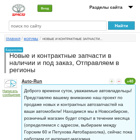
Разделы сайта
Вход
О машине
ГЛАВНАЯ
ФОРУМЫ
НОВЫЕ И КОНТРАКТНЫЕ ЗАПЧАСТИ...
Автоклуб
Барахолка
Новые и контрактные запчасти в
Форумы
наличии и под заказ, Отправляем в
регионы
Сервисы и услуги
Auto-Run
+40
Новости
Доброго времени суток, уважаемые автовладельцы!
Написать
сообщение
Представляю вашему вниманию наш проект по
продаже новых и контрактных автозапчастей на
ваши автомобили! Находимся мы в Новосибирске,
розничный магазин будет открыт в течении месяца
(определяемся с адресом, выбираем между
Горским 60 и Петухова Автобарахолка), сейчас пока
работаем от интернет-магазина