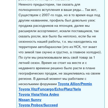
Немного предыстории, так сказать для
полноценного вступления в ваши ряды... Так вот,
Существуем с 2007-го года, но в то время еще под
другим названием, профиль был довольно узок:
продажа расходников на японцев, далее мы
расширяли ассортимент, искали поставщиков, так
сказать росли, все было бы неплохо, если бы не
сезонность нашей работы, т.к. мы находились на
территории автобарахолки (кто из НСК, тот знает
что зимой там скучно и грустно, а главное холодно).
По сути мы реализовывали весь свой товар за 1
летний сезон. Время не стоит на месте и с
недавнего времени решено было расти в плане
географических продаж, не зацикливаясь на своем
регионе. В данный момент мы работаем с
несколькими форумами
Toyota Allion/Premio
Toyota Vitz/Funcargo/Echo/Platz/Yaris
Toyota Vista/Vista Ardeo
Nissan Sunny
Toyota Probox/Succeed