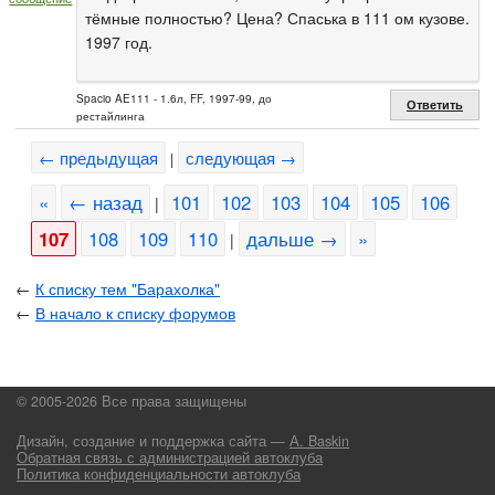
тёмные полностью? Цена? Спаська в 111 ом кузове.
1997 год.
Spacio AE111 - 1.6л, FF, 1997-99, до
Ответить
рестайлинга
← предыдущая
следующая →
|
«
← назад
101
102
103
104
105
106
|
107
108
109
110
дальше →
»
|
←
К списку тем "Барахолка"
←
В начало к списку форумов
© 2005-2026 Все права защищены
Дизайн, создание и поддержка сайта —
А. Baskin
Обратная связь с администрацией автоклуба
Политика конфиденциальности автоклуба