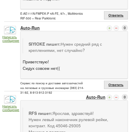
E-AE111N-FWPEK-P 4A-FE, 97г., Multitronics
Ответить
RIF-500 + Rear Parktronic
Auto-Run
0
Написать
сообщение
SIYIOKE пишет:
Нужен средний ряд с
креплениями, нет случайно?
Приветствую!
Сидух совсем нет((
Сервис по поиску и доставке автозапчастей
Ответить
на легковые и грузовые иномарки (383) 214-
31-92, 8-913-912-3192
Auto-Run
0
Написать
сообщение
RFS пишет:
Ярослав, здравствуй!
Нужен левый наконечник рулевой рейки,
контракт. Код 45046-29305
Машина в подписи