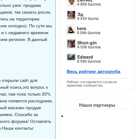
9 859 баллов
ольно узок: продажа
иков, так сказать росли,
Эд
лись на территории
9 434 балла
вное холодно). По сути мы
bers
е и с недавнего времени
9 066 баллов
воем регионе. В данный
Shon-gin
9 038 баллов
Edward
8 590 баллов
Весь рейтинг автоклуба
 открыли сайт для
Рейтинг составляется согласно
правилам сообщества.
ный поиск,это вопрос к
час там пока только 20%
мени появятся расходники,
Наши партнеры
чный магазин продаж
заявок. Спасибо за
нного форума! Оставлять
о Наши контакты: