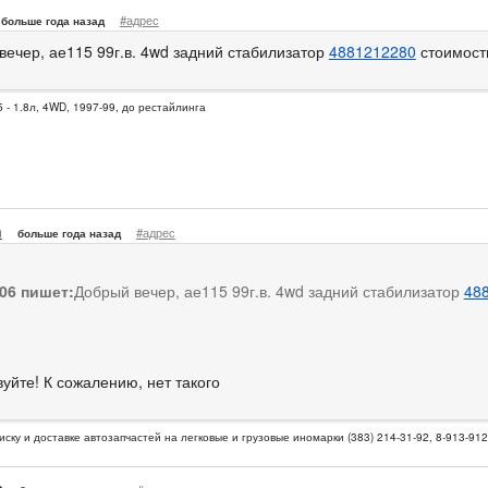
#адрес
больше года назад
вечер, ае115 99г.в. 4wd задний стабилизатор
4881212280
стоимост
 - 1.8л, 4WD, 1997-99, до рестайлинга
n
#адрес
больше года назад
06 пишет:
Добрый вечер, ае115 99г.в. 4wd задний стабилизатор
48
уйте! К сожалению, нет такого
иску и доставке автозапчастей на легковые и грузовые иномарки (383) 214-31-92, 8-913-91
a