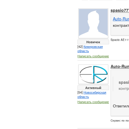
spasio77
Auto-Ru
контрак
Spacio AE111
Новичок
[42]
Кемеровская
область
Написать сообщение
Auto-Ru
spas
Активный
конт
[54]
Новосибирская
область
Написать сообщение
Ответил
Сервис по по