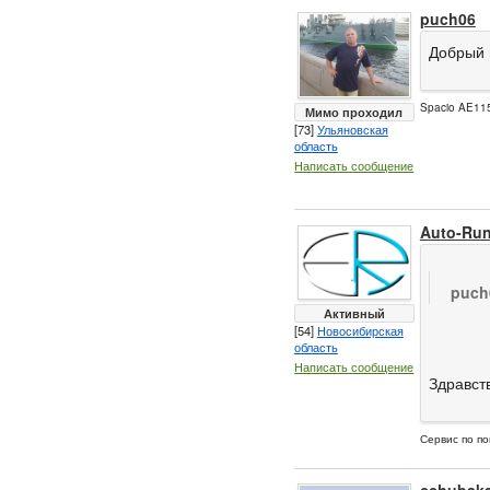
puch06
Добрый 
Spacio AE115
Мимо проходил
[73]
Ульяновская
область
Написать сообщение
Auto-Ru
puch
Активный
[54]
Новосибирская
область
Написать сообщение
Здравств
Сервис по по
cchubak