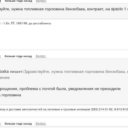
#адрес
больше года назад
уйте, нужна топливная горловина бензобака, контракт, на spacio 1
 - 1.6л, FF, 1997-99, до рестайлинга
n
#адрес
больше года назад
baka пишет:
Здравствуйте, нужна топливная горловина бензобака, к
ление
рощения, проблема с почтой была, уведомления не приходили
 горловина
иску и доставке автозапчастей на легковые и грузовые иномарки (383) 214-31-92, 8-913-91
n
#адрес
больше года назад