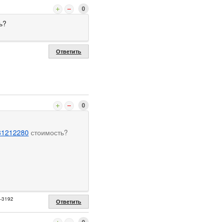
0
ь?
Ответить
0
81212280
стоимость?
2-3192
Ответить
0