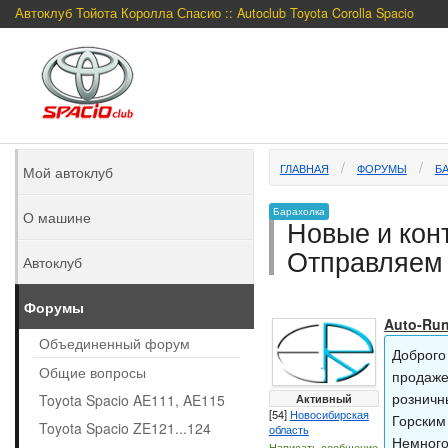
Автоклуб Тойота Королла Спасио :: Autoclub Toyota Corolla Spacio
ГЛАВНАЯ
ФОРУМЫ
Б
Мой автоклуб
Барахолка
О машине
Новые и конт
Отправляем 
Автоклуб
Форумы
Auto-Ru
Объединенный форум
Доброго
Общие вопросы
продаже
розничн
Toyota Spacio AE111, AE115
Активный
[54]
Новосибирская
Горским
Toyota Spacio ZE121...124
область
Немного
Написать сообщение