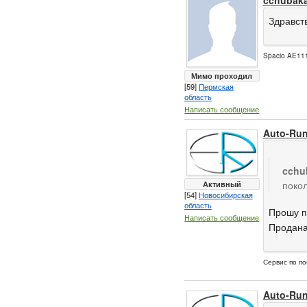
Здравств
Spacio AE111
Мимо проходил
[59]
Пермская
область
Написать сообщение
Auto-Ru
cchu
Активный
поко
[54]
Новосибирская
область
Прошу п
Написать сообщение
Продана
Сервис по по
Auto-Ru