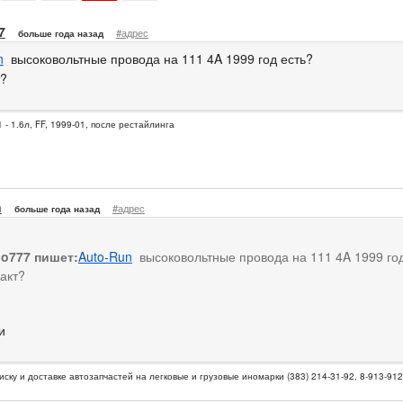
7
#адрес
больше года назад
n
высоковольтные провода на 111 4A 1999 год есть?
т?
 - 1.6л, FF, 1999-01, после рестайлинга
n
#адрес
больше года назад
io777 пишет:
Auto-Run
высоковольтные провода на 111 4A 1999 го
ракт?
и
иску и доставке автозапчастей на легковые и грузовые иномарки (383) 214-31-92, 8-913-91