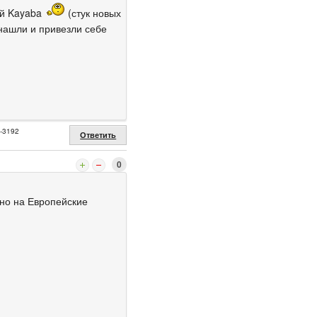
ей Kayaba
(стук новых
 нашли и привезли себе
2-3192
Ответить
0
нно на Европейские