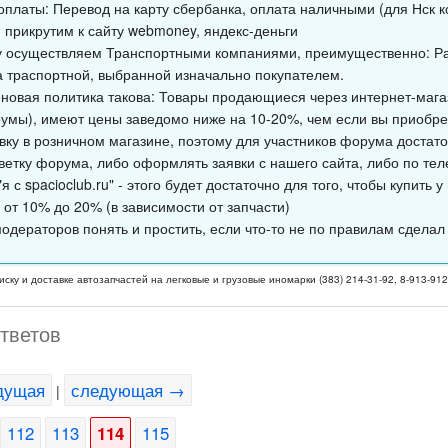
оплаты: Перевод на карту сбербанка, оплата наличными (для Нск к
 прикрутим к сайту webmoney, яндекс-деньги
у осуществляем Транспортными компаниями, преимущественно: Ра
а траспортной, выбранной изначально покупателем.
новая политика такова: Товары продающиеся через интернет-магаз
умы), имеют цены заведомо ниже на 10-20%, чем если вы приобре
явку в розничном магазине, поэтому для участников форума достато
ветку форума, либо оформлять заявки с нашего сайта, либо по тел
я с spacioclub.ru" - этого будет достаточно для того, чтобы купить 
 от 10% до 20% (в зависимости от запчасти)
одераторов понять и простить, если что-то не по правилам сделал
иску и доставке автозапчастей на легковые и грузовые иномарки (383) 214-31-92, 8-913-91
ответов
дущая
следующая →
|
112
113
114
115