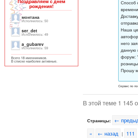
Поздравляем с днем
Способ 
рождения!
времени
Доставк
монтана
Исполнилось: 50
отправк
Наша це
ser_det
Исполнилось: 49
автофор
него за
a_gubarev
Исполнилось: 59
данную 
форум: "
Всего 18 именниников.
В списке наиболее активные.
розницы
Прошу м
Сервис по по
В этой теме 1 145 
← преды
Страницы:
«
← назад
111
|