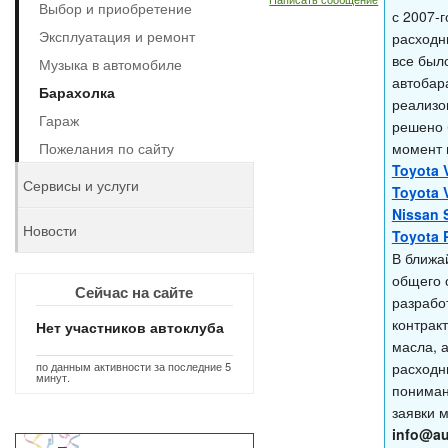
Выбор и приобретение
с 2007-
Эксплуатация и ремонт
расходн
все был
Музыка в автомобиле
автобара
Барахолка
реализов
Гараж
решено 
Пожелания по сайту
момент 
Toyota V
Сервисы и услуги
Toyota V
Nissan 
Новости
Toyota 
В ближа
общего 
Сейчас на сайте
разрабо
контрак
Нет участников автоклуба
масла, 
по данным активности за последние 5
расходн
минут.
пониман
заявки 
info@au