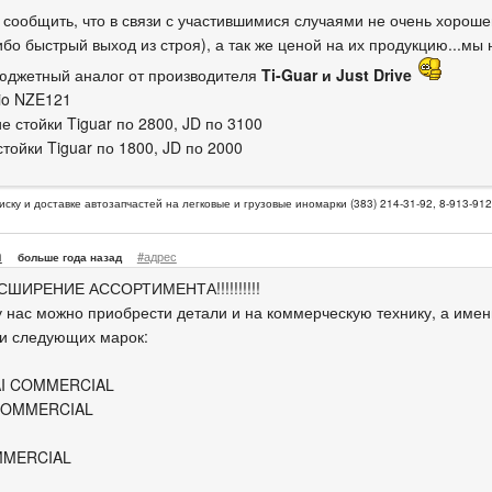
сообщить, что в связи с участившимися случаями не очень хорош
ибо быстрый выход из строя), а так же ценой на их продукцию...мы
юджетный аналог от производителя
Ti-Guar и Just Drive
io NZE121
е стойки Tiguar по 2800, JD по 3100
тойки Tiguar по 1800, JD по 2000
иску и доставке автозапчастей на легковые и грузовые иномарки (383) 214-31-92, 8-913-91
n
#адрес
больше года назад
!РАСШИРЕНИЕ АССОРТИМЕНТА!!!!!!!!!!
у нас можно приобрести детали и на коммерческую технику, а име
ки следующих марок:
I COMMERCIAL
COMMERCIAL
MMERCIAL