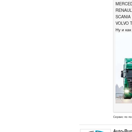
MERCED
RENAUL
SCANIA
VOLVO 
Ну и как
Сервис по по
Auto-Ru