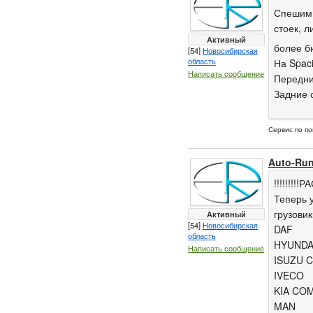
Спешим 
стоек, л
Активный
более б
[54]
Новосибирская
область
На Spac
Написать сообщение
Передни
Задние с
Сервис по по
Auto-Ru
!!!!!!!!
Теперь 
грузови
Активный
[54]
Новосибирская
DAF
область
HYUNDA
Написать сообщение
ISUZU 
IVECO
KIA CO
MAN