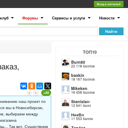
Вход в автоклуб
клуб
Форумы
Сервисы и услуги
Новости
ТОП10
Burn80
заказ,
22 118 баллов
baskin
18 167 баллов
Mikeken
16 458 баллов
+40
вниманию наш проект по
Stanislav-
12 641 балл
ся мы в Новосибирске,
сом, выбираем между
НикВл
11 553 балла
-магазина
ы... Так вот, Существуем
Zan4ez