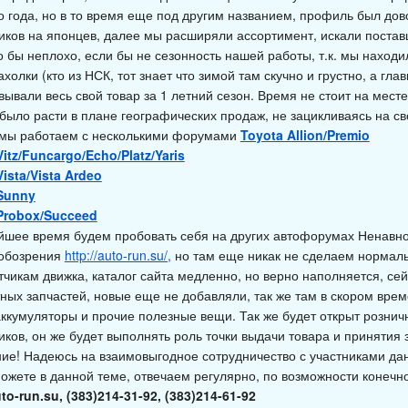
го года, но в то время еще под другим названием, профиль был дов
иков на японцев, далее мы расширяли ассортимент, искали поставщ
о бы неплохо, если бы не сезонность нашей работы, т.к. мы находи
холки (кто из НСК, тот знает что зимой там скучно и грустно, а гла
ывали весь свой товар за 1 летний сезон. Время не стоит на мест
было расти в плане географических продаж, не зацикливаясь на с
мы работаем с несколькими форумами
Toyota Allion/Premio
itz/Funcargo/Echo/Platz/Yaris
ista/Vista Ardeo
Sunny
Probox/Succeed
йшее время будем пробовать себя на других автофорумах Ненавно
обозрения
http://auto-run.su/,
но там еще никак не сделаем нормаль
тчикам движка, каталог сайта медленно, но верно наполняется, сей
тных запчастей, новые еще не добавляли, так же там в скором вре
аккумуляторы и прочие полезные вещи. Так же будет открыт розни
иков, он же будет выполнять роль точки выдачи товара и принятия 
ие! Надеюсь на взаимовыгодное сотрудничество с участниками да
можете в данной теме, отвечаем регулярно, по возможности конечн
to-run.su
, (383)214-31-92, (383)214-61-92