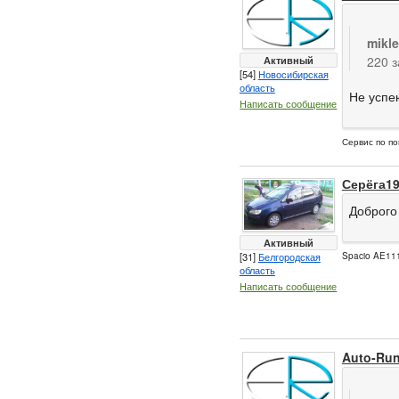
mikl
Активный
220 з
[54]
Новосибирская
область
Не успею
Написать сообщение
Сервис по по
Серёга1
Доброго
Активный
[31]
Белгородская
Spacio AE111
область
Написать сообщение
Auto-Ru