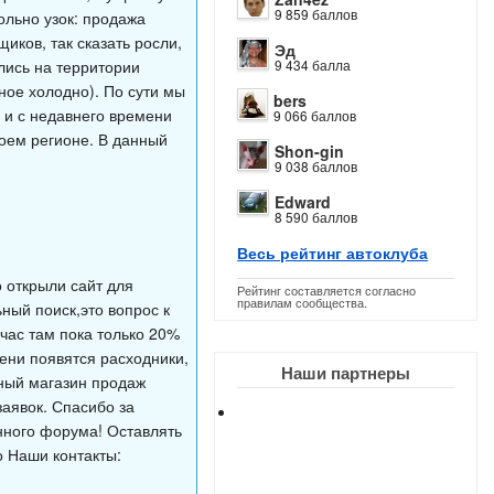
9 859 баллов
ольно узок: продажа
иков, так сказать росли,
Эд
лись на территории
9 434 балла
вное холодно). По сути мы
bers
е и с недавнего времени
9 066 баллов
воем регионе. В данный
Shon-gin
9 038 баллов
Edward
8 590 баллов
Весь рейтинг автоклуба
 открыли сайт для
Рейтинг составляется согласно
правилам сообщества.
ный поиск,это вопрос к
час там пока только 20%
мени появятся расходники,
Наши партнеры
чный магазин продаж
заявок. Спасибо за
нного форума! Оставлять
о Наши контакты: