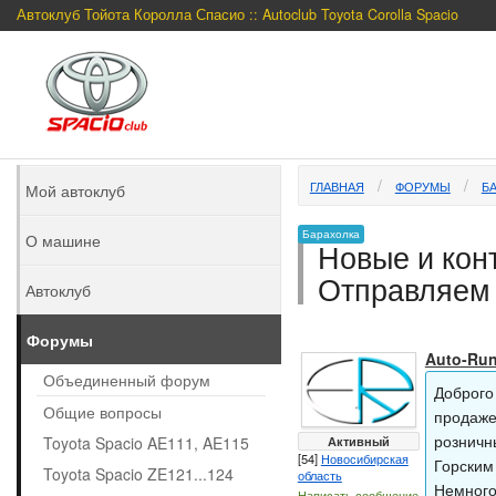
Автоклуб Тойота Королла Спасио :: Autoclub Toyota Corolla Spacio
ГЛАВНАЯ
ФОРУМЫ
Б
Мой автоклуб
Барахолка
О машине
Новые и конт
Отправляем 
Автоклуб
Форумы
Auto-Ru
Объединенный форум
Доброго
Общие вопросы
продаже
розничн
Toyota Spacio AE111, AE115
Активный
[54]
Новосибирская
Горским
Toyota Spacio ZE121...124
область
Немного
Написать сообщение