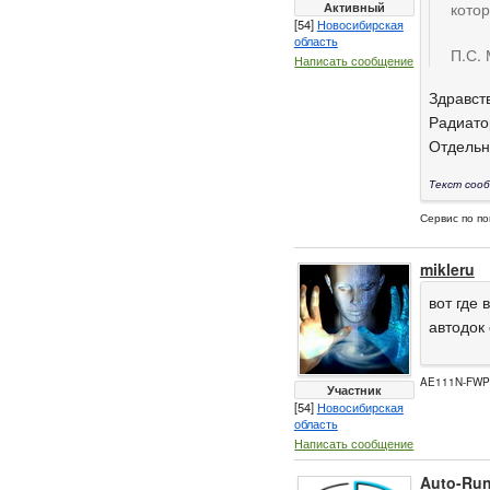
Активный
котор
[54]
Новосибирская
область
П.С. 
Написать сообщение
Здравст
Радиатор
Отдельн
Текст сооб
Сервис по по
mikleru
вот где 
автодок
AE111N-FW
Участник
[54]
Новосибирская
область
Написать сообщение
Auto-Ru