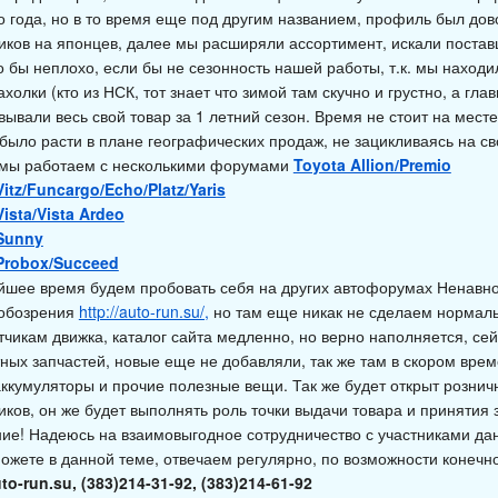
го года, но в то время еще под другим названием, профиль был дов
иков на японцев, далее мы расширяли ассортимент, искали поставщ
о бы неплохо, если бы не сезонность нашей работы, т.к. мы находи
холки (кто из НСК, тот знает что зимой там скучно и грустно, а гла
ывали весь свой товар за 1 летний сезон. Время не стоит на мест
было расти в плане географических продаж, не зацикливаясь на с
мы работаем с несколькими форумами
Toyota Allion/Premio
itz/Funcargo/Echo/Platz/Yaris
ista/Vista Ardeo
Sunny
Probox/Succeed
йшее время будем пробовать себя на других автофорумах Ненавно
обозрения
http://auto-run.su/,
но там еще никак не сделаем нормаль
тчикам движка, каталог сайта медленно, но верно наполняется, сей
тных запчастей, новые еще не добавляли, так же там в скором вре
аккумуляторы и прочие полезные вещи. Так же будет открыт розни
иков, он же будет выполнять роль точки выдачи товара и принятия 
ие! Надеюсь на взаимовыгодное сотрудничество с участниками да
можете в данной теме, отвечаем регулярно, по возможности конечн
to-run.su
, (383)214-31-92, (383)214-61-92