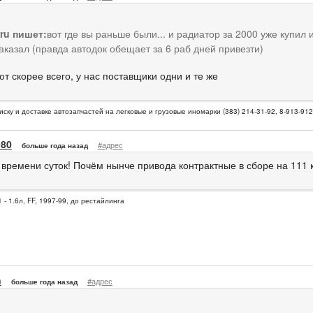
eru пишет:
вот где вы раньше были... и радиатор за 2000 уже купил 
аказал (правда автодок обещает за 6 раб дней привезти)
т скорее всего, у нас поставщики одни и те же
иску и доставке автозапчастей на легковые и грузовые иномарки (383) 214-31-92, 8-913-91
980
#адрес
больше года назад
 времени суток! Почём нынче привода контрактные в сборе на 111 к
 - 1.6л, FF, 1997-99, до рестайлинга
n
#адрес
больше года назад