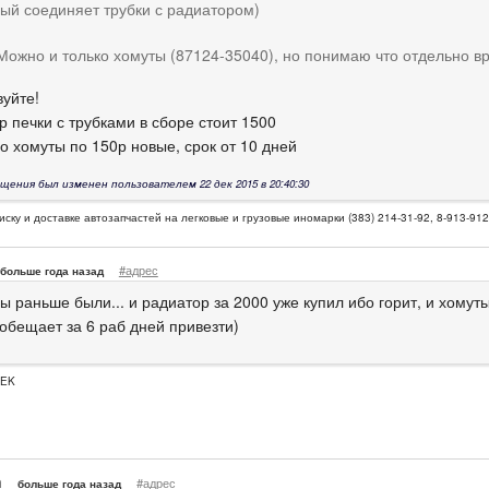
ый соединяет трубки с радиатором)
Можно и только хомуты (87124-35040), но понимаю что отдельно в
вуйте!
 печки с трубками в сборе стоит 1500
о хомуты по 150р новые, срок от 10 дней
щения был изменен пользователем 22 дек 2015 в 20:40:30
иску и доставке автозапчастей на легковые и грузовые иномарки (383) 214-31-92, 8-913-91
#адрес
больше года назад
вы раньше были... и радиатор за 2000 уже купил ибо горит, и хомут
 обещает за 6 раб дней привезти)
PEK
n
#адрес
больше года назад