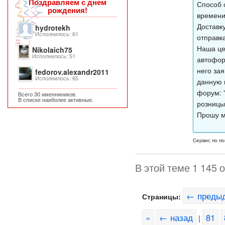
Поздравляем с днем
Способ 
рождения!
времени
Доставк
hydrotekh
Исполнилось: 61
отправк
Наша це
Nikolaich75
Исполнилось: 51
автофор
него за
fedorov.alexandr2011
Исполнилось: 65
данную 
форум: "
Всего 30 именниников.
В списке наиболее активные.
розницы
Прошу м
Сервис по по
В этой теме 1 145 
← преды
Страницы:
«
← назад
81
|