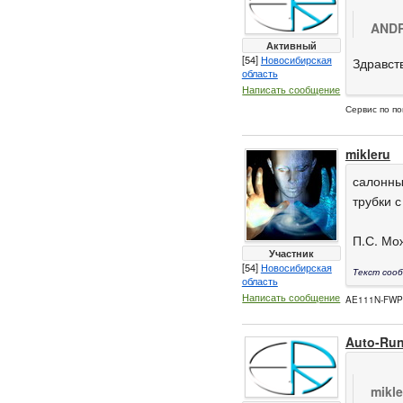
ANDR
Активный
[54]
Новосибирская
Здравст
область
Написать сообщение
Сервис по по
mikleru
салонны
трубки 
П.С. Мо
Участник
[54]
Новосибирская
Текст сооб
область
Написать сообщение
AE111N-FW
Auto-Ru
mikl