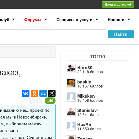
Вход в автоклуб
клуб
Форумы
Сервисы и услуги
Новости
ТОП10
Burn80
заказ,
22 118 баллов
baskin
18 167 баллов
Mikeken
16 458 баллов
+40
вниманию наш проект по
Stanislav-
12 641 балл
ся мы в Новосибирске,
сом, выбираем между
НикВл
11 553 балла
-магазина
ы... Так вот, Существуем
Zan4ez