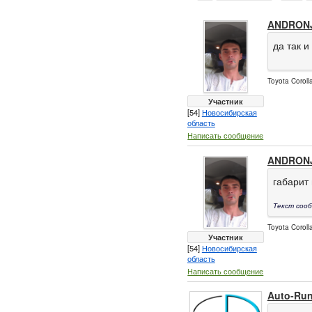
ANDRON
да так и
Toyota Corol
Участник
[54]
Новосибирская
область
Написать сообщение
ANDRON
габарит
Текст сооб
Toyota Corol
Участник
[54]
Новосибирская
область
Написать сообщение
Auto-Ru