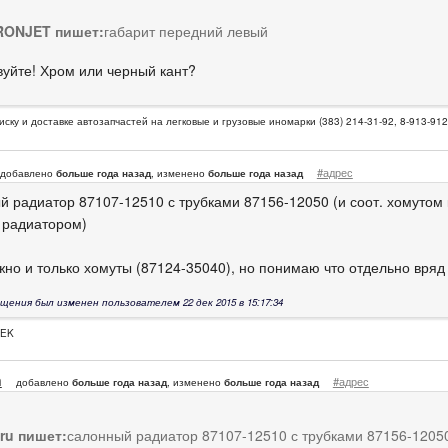
ONJET пишет:
габарит передний левый
вуйте! Хром или черный кант?
иску и доставке автозапчастей на легковые и грузовые иномарки (383) 214-31-92, 8-913-91
#адрес
добавлено
больше года назад
, изменено
больше года назад
й радиатор 87107-12510 с трубками 87156-12050 (и соот. хомутом
с радиатором)
жно и только хомуты (87124-35040), но понимаю что отдельно вряд
щения был изменен пользователем 22 дек 2015 в 15:17:34
PEK
n
#адрес
добавлено
больше года назад
, изменено
больше года назад
eru пишет:
салонный радиатор 87107-12510 с трубками 87156-12050