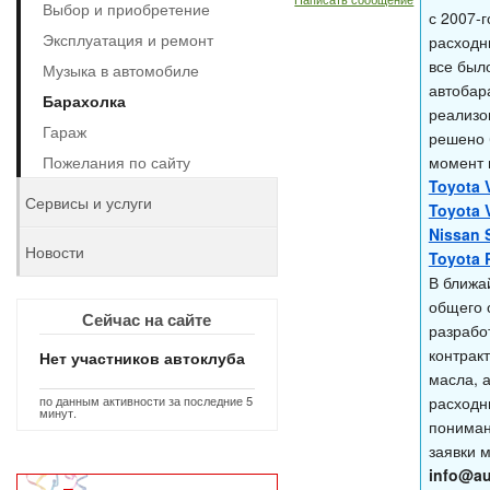
Выбор и приобретение
с 2007-
Эксплуатация и ремонт
расходн
все был
Музыка в автомобиле
автобара
Барахолка
реализов
Гараж
решено 
Пожелания по сайту
момент 
Toyota V
Сервисы и услуги
Toyota V
Nissan 
Новости
Toyota 
В ближа
общего 
Сейчас на сайте
разрабо
контрак
Нет участников автоклуба
масла, 
по данным активности за последние 5
расходн
минут.
пониман
заявки 
info@au