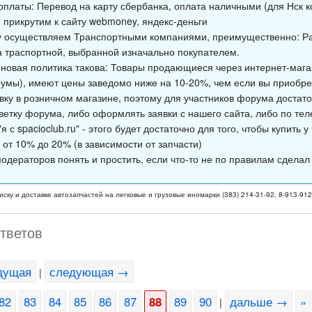
оплаты: Перевод на карту сбербанка, оплата наличными (для Нск к
 прикрутим к сайту webmoney, яндекс-деньги
у осуществляем Транспортными компаниями, преимущественно: Ра
а траспортной, выбранной изначально покупателем.
новая политика такова: Товары продающиеся через интернет-магаз
умы), имеют цены заведомо ниже на 10-20%, чем если вы приобре
явку в розничном магазине, поэтому для участников форума достато
ветку форума, либо оформлять заявки с нашего сайта, либо по тел
я с spacioclub.ru" - этого будет достаточно для того, чтобы купить 
 от 10% до 20% (в зависимости от запчасти)
одераторов понять и простить, если что-то не по правилам сделал
иску и доставке автозапчастей на легковые и грузовые иномарки (383) 214-31-92, 8-913-91
ответов
дущая
следующая →
|
82
83
84
85
86
87
88
89
90
дальше →
»
|