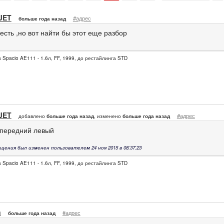
JET
#адрес
больше года назад
 есть ,но вот найти бы этот еще разбор
la Spacio AE111 - 1.6л, FF, 1999, до рестайлинга STD
JET
#адрес
добавлено
больше года назад
, изменено
больше года назад
 передний левый
щения был изменен пользователем 24 ноя 2015 в 08:37:23
la Spacio AE111 - 1.6л, FF, 1999, до рестайлинга STD
n
#адрес
больше года назад