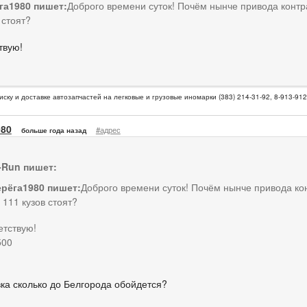
га1980 пишет:
Доброго времени суток! Почём нынче привода контр
 стоят?
твую!
иску и доставке автозапчастей на легковые и грузовые иномарки (383) 214-31-92, 8-913-91
980
#адрес
больше года назад
-Run пишет:
рёга1980 пишет:
Доброго времени суток! Почём нынче привода ко
 111 кузов стоят?
етствую!
500
вка сколько до Белгорода обойдется?