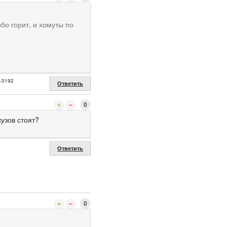
ибо горит, и хомуты по
2-3192
Ответить
0
узов стоят?
Ответить
0