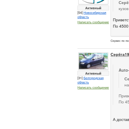
Серё
Активный
кузов
[54]
Новосибирская
область
Приветс
Написать сообщение
По 4500
Сервис по по
Серёга1
Auto
Активный
[31]
Белгородская
Се
область
на
Написать сообщение
Прив
По 4
А доста