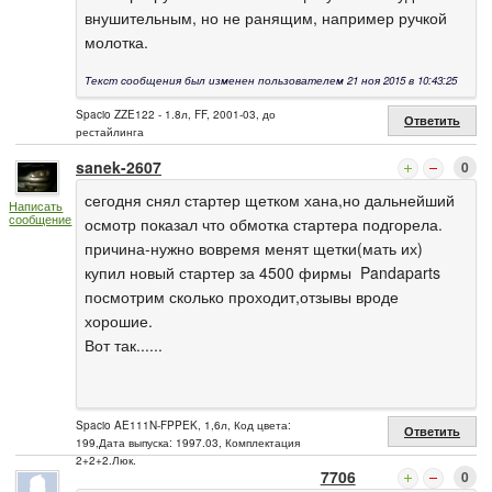
внушительным, но не ранящим, например ручкой
молотка.
Текст сообщения был изменен пользователем 21 ноя 2015 в 10:43:25
Spacio ZZE122 - 1.8л, FF, 2001-03, до
Ответить
рестайлинга
sanek-2607
0
сегодня снял стартер щетком хана,но дальнейший
Написать
сообщение
осмотр показал что обмотка стартера подгорела.
причина-нужно вовремя менят щетки(мать их)
купил новый стартер за 4500 фирмы Pandaparts
посмотрим сколько проходит,отзывы вроде
хорошие.
Вот так......
Spacio AE111N-FPPEK, 1,6л, Код цвета:
Ответить
199,Дата выпуска: 1997.03, Комплектация
2+2+2.Люк.
7706
0