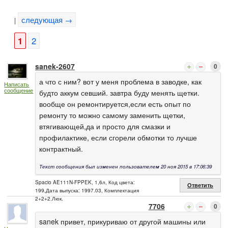
следующая →
|
1
2
sanek-2607
0
а что с ним? вот у меня проблема в заводке, как
Написать
сообщение
будто аккум севший. завтра буду менять щетки.
вообще он ремонтируется,если есть опыт по
ремонту то можно самому заменить щетки,
втягивающей,да и просто для смазки и
профилактике, если сгорели обмотки то лучше
контрактный.
Текст сообщения был изменен пользователем 20 ноя 2015 в 17:06:39
Spacio AE111N-FPPEK, 1,6л, Код цвета:
Ответить
199,Дата выпуска: 1997.03, Комплектация
2+2+2.Люк.
7706
0
sanek привет, прикуриваю от другой машины или