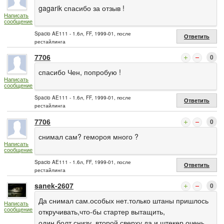
gagarik спасибо за отзыв !
Написать
сообщение
Spacio AE111 - 1.6л, FF, 1999-01, после
Ответить
рестайлинга
7706
0
спасибо Чен, попробую !
Написать
сообщение
Spacio AE111 - 1.6л, FF, 1999-01, после
Ответить
рестайлинга
7706
0
снимал сам? гемороя много ?
Написать
сообщение
Spacio AE111 - 1.6л, FF, 1999-01, после
Ответить
рестайлинга
sanek-2607
0
Да снимал сам.особых нет.только штаны пришлось
Написать
сообщение
откручивать,что-бы стартер вытащить,
один болт снизу, второй сверху.да и штекер очень