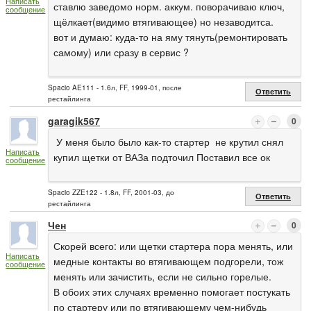
Написать
ставлю заведомо норм. аккум. поворачиваю ключ,
сообщение
щёлкает(видимо втягивающее) но незаводитса.
вот и думаю: куда-то на яму тянуть(ремонтировать
самому) или сразу в сервис ?
Spacio AE111 - 1.6л, FF, 1999-01, после
Ответить
рестайлинга
garagik567
0
У меня было было как-то стартер не крутил снял
Написать
купил щетки от ВАЗа подточил Поставил все ок
сообщение
Spacio ZZE122 - 1.8л, FF, 2001-03, до
Ответить
рестайлинга
Чен
0
Скорей всего: или щетки стартера пора менять, или
Написать
медные контакты во втягивающем подгорели, тож
сообщение
менять или зачистить, если не сильно горелые.
В обоих этих случаях временно помогает постукать
по стартеру или по втягивающему чем-нибудь