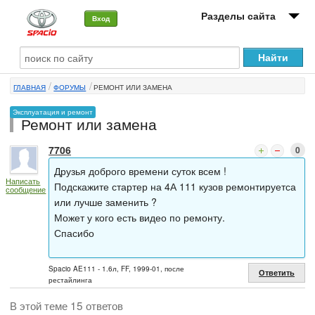
Разделы сайта
Вход
О машине
ГЛАВНАЯ
ФОРУМЫ
РЕМОНТ ИЛИ ЗАМЕНА
Автоклуб
Эксплуатация и ремонт
Ремонт или замена
Форумы
7706
0
Сервисы и услуги
Друзья доброго времени суток всем !
Написать
Новости
Подскажите стартер на 4А 111 кузов ремонтируетса
сообщение
или лучше заменить ?
Может у кого есть видео по ремонту.
Спасибо
Spacio AE111 - 1.6л, FF, 1999-01, после
Ответить
рестайлинга
В этой теме 15 ответов