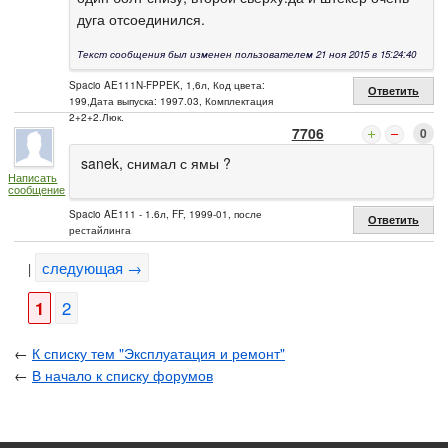
дуга отсоединился.
Текст сообщения был изменен пользователем 21 ноя 2015 в 15:24:40
Spacio AE111N-FPPEK, 1,6л, Код цвета:
Ответить
199,Дата выпуска: 1997.03, Комплектация
2+2+2.Люк.
7706
0
sanek, снимал с ямы ?
Написать
сообщение
Spacio AE111 - 1.6л, FF, 1999-01, после
Ответить
рестайлинга
следующая →
|
1
2
←
К списку тем "Эксплуатация и ремонт"
←
В начало к списку форумов