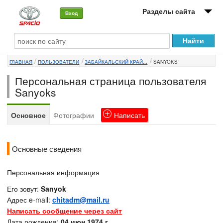
Разделы сайта
Вход
О машине
ГЛАВНАЯ
ПОЛЬЗОВАТЕЛИ
ЗАБАЙКАЛЬСКИЙ КРАЙ...
SANYOKS
Автоклуб
Персональная страница пользователя
Форумы
Sanyoks
Сервисы и услуги
Основное
Фотографии
Написать
Новости
Основные сведения
Персональная информация
Его зовут:
Sanyok
Адрес e-mail:
chitadm@mail.ru
Написать сообщение через сайт
Дата рождения:
04 июн 1974 г.