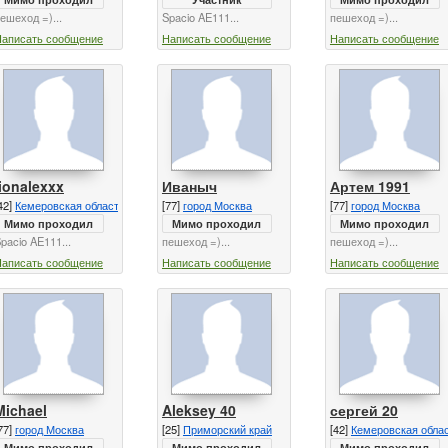
ешеход =)...
Spacio AE111...
пешеход =)...
Написать сообщение
Написать сообщение
Написать сообщение
lionalexxx
Иваныч
Артем 1991
42]
Кемеровская область
[77]
город Москва
[77]
город Москва
Мимо проходил
Мимо проходил
Мимо проходил
pacio AE111...
пешеход =)...
пешеход =)...
Написать сообщение
Написать сообщение
Написать сообщение
Michael
Aleksey 40
сергей 20
77]
город Москва
[25]
Приморский край
[42]
Кемеровская обла
Мимо проходил
Мимо проходил
Мимо проходил