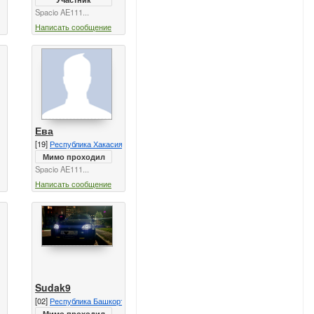
Spacio AE111...
Написать сообщение
Ева
[19]
Республика Хакасия
Мимо проходил
Spacio AE111...
Написать сообщение
Sudak9
[02]
Республика Башкортостан
Мимо проходил