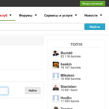
Вход в автоклуб
клуб
Форумы
Сервисы и услуги
Новости
ТОП10
Burn80
22 118 баллов
baskin
18 167 баллов
Mikeken
16 458 баллов
Stanislav-
12 641 балл
Найти
НикВл
11 553 балла
Zan4ez