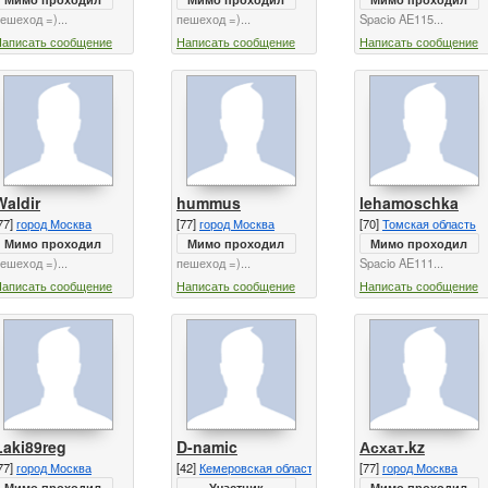
ешеход =)...
пешеход =)...
Spacio AE115...
Написать сообщение
Написать сообщение
Написать сообщение
Waldir
hummus
lehamoschka
77]
город Москва
[77]
город Москва
[70]
Томская область
Мимо проходил
Мимо проходил
Мимо проходил
ешеход =)...
пешеход =)...
Spacio AE111...
Написать сообщение
Написать сообщение
Написать сообщение
Laki89reg
D-namic
Асхат.kz
77]
город Москва
[42]
Кемеровская область
[77]
город Москва
Мимо проходил
Участник
Мимо проходил