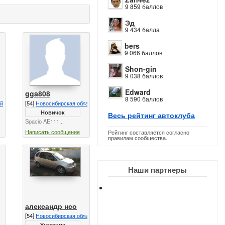
9 859 баллов
Эд
9 434 балла
bers
9 066 баллов
Shon-gin
9 038 баллов
Edward
gga808
8 590 баллов
ай
[54]
Новосибирская область
Новичок
Весь рейтинг автоклуба
Spacio AE111...
Написать сообщение
Рейтинг составляется согласно
правилам сообщества.
Наши партнеры
александр нсо
[54]
Новосибирская область
Участник