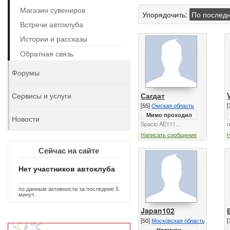
Магазин сувениров
Упорядочить:
По послед
Встречи автоклуба
Истории и рассказы
Обратная связь
Форумы
Сагдат
Сервисы и услуги
[55]
Омская область
[
Мимо проходил
Новости
Spacio AE111...
п
Написать сообщение
Сейчас на сайте
Нет участников автоклуба
по данным активности за последние 5
минут.
Japan102
[50]
Московская область
[
Новичок