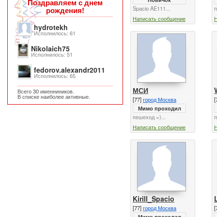
Поздравляем с днем
Spacio AE111...
п
рождения!
Написать сообщение
hydrotekh
Исполнилось: 61
Nikolaich75
Исполнилось: 51
fedorov.alexandr2011
Исполнилось: 65
МСИ
Всего 30 именниников.
В списке наиболее активные.
[77]
город Москва
[
Мимо проходил
пешеход =)...
п
Написать сообщение
Kirill_Spacio
[77]
город Москва
[
Мимо проходил