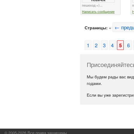
пешеход =)...
п
Написать сообщение
← пред
Страницы:
«
1
2
3
4
5
6
Присоединяйтесь
Мы будем рады вас вид
годами.
Если вы уже зарегистр
© 2005-2026 Все права защищены