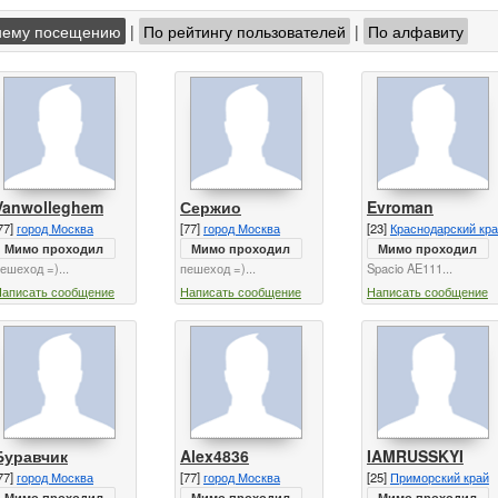
нему посещению
|
По рейтингу пользователей
|
По алфавиту
Vanwolleghem
Сержио
Evroman
77]
город Москва
[77]
город Москва
[23]
Краснодарский кр
Мимо проходил
Мимо проходил
Мимо проходил
ешеход =)...
пешеход =)...
Spacio AE111...
Написать сообщение
Написать сообщение
Написать сообщение
Буравчик
Alex4836
IAMRUSSKYI
77]
город Москва
[77]
город Москва
[25]
Приморский край
Мимо проходил
Мимо проходил
Мимо проходил