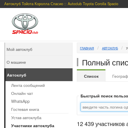
Автоклуб Тойота Королла Спасио :: Autoclub Toyota Corolla Spacio
ГЛАВНАЯ
АВТОКЛУБ
У
Мой автоклуб
Полный спис
О машине
Автоклуб
Список
Геогра
Лента сообщений
Онлайн чат
Быстрый поиск польз
WhatsApp
Гостевая книга
Устав автоклуба
12 439 участников 
Участники автоклуба