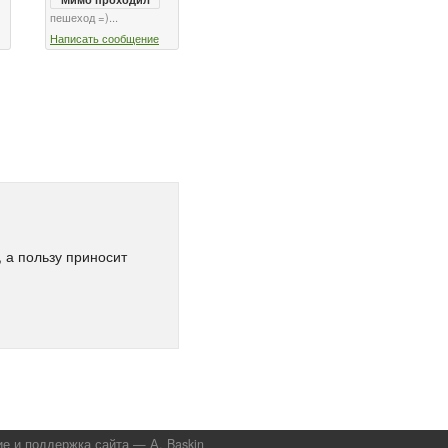
пешеход =)...
Написать сообщение
 а пользу приносит
ие и поддержка сайта —
А. Baskin