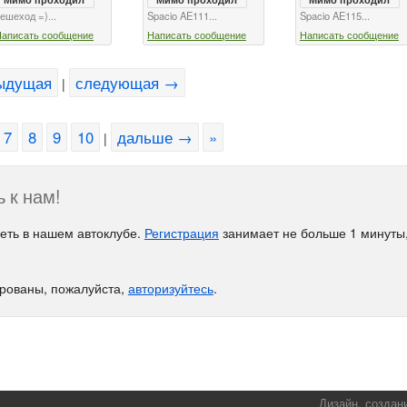
ешеход =)...
Spacio AE111...
Spacio AE115...
Написать сообщение
Написать сообщение
Написать сообщение
ыдущая
следующая →
|
7
8
9
10
дальше →
»
|
 к нам!
еть в нашем автоклубе.
Регистрация
занимает не больше 1 минуты,
ированы, пожалуйста,
авторизуйтесь
.
Дизайн, создан