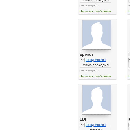
пешеход =)...
п
Написать сообщение
Ермол
[77]
город Москва
[
Мимо проходил
пешеход =)...
S
Написать сообщение
LDF
[77]
город Москва
[
Новичок