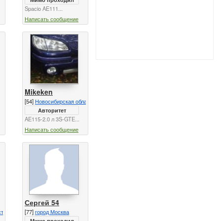
Spacio AE111...
Написать сообщение
Mikeken
[54]
Новосибирская область
Авторитет
AE115-2.0 л 3S-GTE...
Написать сообщение
Сергей 54
сть
[77]
город Москва
Мимо проходил