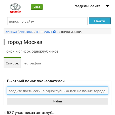
Разделы сайта
Вход
О машине
ГЛАВНАЯ
АВТОКЛУБ
ЦЕНТРАЛЬНЫЙ...
ГОРОД МОСКВА
Автоклуб
город Москва
Форумы
Поиск и список одноклубников
Сервисы и услуги
Список
География
Новости
Быстрый поиск пользователей
Найти
4 587 участников автоклуба