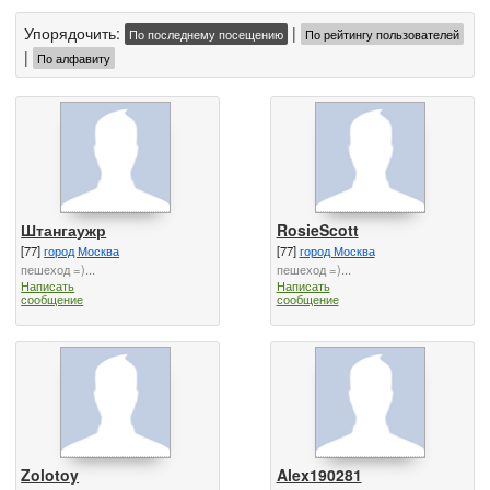
Упорядочить:
|
По последнему посещению
По рейтингу пользователей
|
По алфавиту
Штангаужр
RosieScott
[77]
город Москва
[77]
город Москва
пешеход =)...
пешеход =)...
Написать
Написать
сообщение
сообщение
Zolotoy
Alex190281