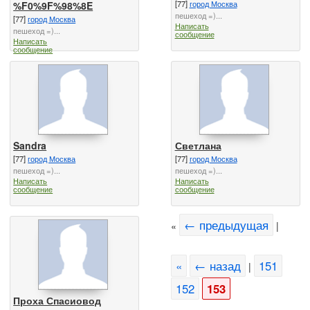
[77]
город Москва
%F0%9F%98%8E
пешеход =)...
[77]
город Москва
Написать
пешеход =)...
сообщение
Написать
сообщение
Sandra
Светлана
[77]
город Москва
[77]
город Москва
пешеход =)...
пешеход =)...
Написать
Написать
сообщение
сообщение
← предыдущая
«
|
«
← назад
151
|
152
153
Проха Спасиовод