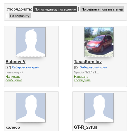
Упорядочить:
|
По последнему посещению
По рейтингу пользователей
|
По алфавиту
Bubnov-V
TarasKornilov
[27]
Хабаровский край
[27]
Хабаровский край
пешеход =)...
Spacio NZE121...
Написать
Написать
сообщение
сообщение
колесо
GT-R_27rus