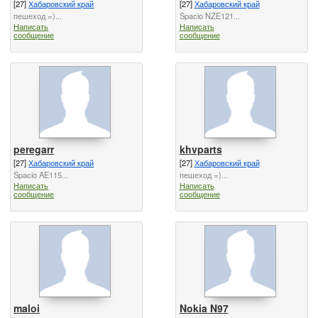
[27]
Хабаровский край
[27]
Хабаровский край
пешеход =)...
Spacio NZE121...
Написать
Написать
сообщение
сообщение
peregarr
khvparts
[27]
Хабаровский край
[27]
Хабаровский край
Spacio AE115...
пешеход =)...
Написать
Написать
сообщение
сообщение
maloi
Nokia N97