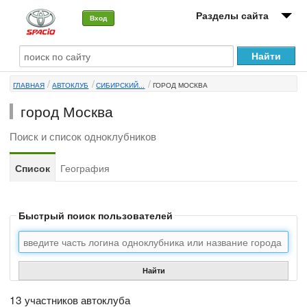
Разделы сайта
Вход
О машине
ГЛАВНАЯ
АВТОКЛУБ
СИБИРСКИЙ...
ГОРОД МОСКВА
Автоклуб
город Москва
Форумы
Поиск и список одноклубников
Сервисы и услуги
Список
География
Новости
Быстрый поиск пользователей
Найти
13 участников автоклуба