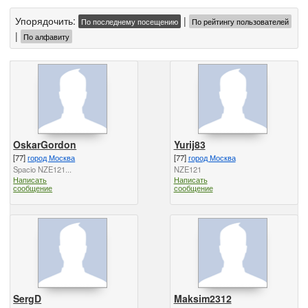
Упорядочить:
|
По последнему посещению
По рейтингу пользователей
|
По алфавиту
OskarGordon
Yurij83
[77]
город Москва
[77]
город Москва
Spacio NZE121...
NZE121
Написать
Написать
сообщение
сообщение
SergD
Maksim2312