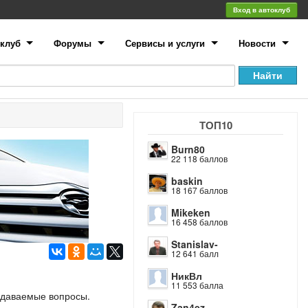
Вход в автоклуб
клуб
Форумы
Сервисы и услуги
Новости
ТОП10
Burn80
22 118 баллов
baskin
18 167 баллов
Mikeken
16 458 баллов
Stanislav-
12 641 балл
НикВл
11 553 балла
задаваемые вопросы.
Zan4ez