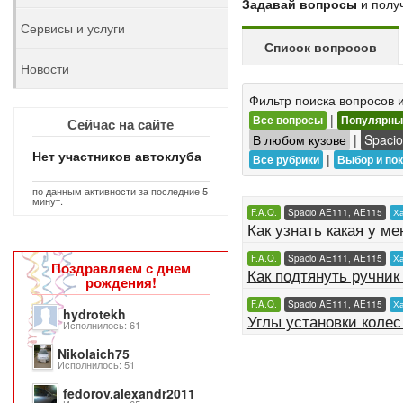
Задавай вопросы
и получ
Сервисы и услуги
Список вопросов
Новости
Фильтр поиска вопросов и
|
Все вопросы
Популярные
Сейчас на сайте
В любом кузове
|
Spaci
Нет участников автоклуба
|
Все рубрики
Выбор и по
по данным активности за последние 5
минут.
F.A.Q.
Spacio AE111, AE115
Ха
Как узнать какая у м
F.A.Q.
Spacio AE111, AE115
Ха
Поздравляем с днем
Как подтянуть ручник
рождения!
F.A.Q.
Spacio AE111, AE115
Ха
hydrotekh
Углы установки колес
Исполнилось: 61
Nikolaich75
Исполнилось: 51
fedorov.alexandr2011