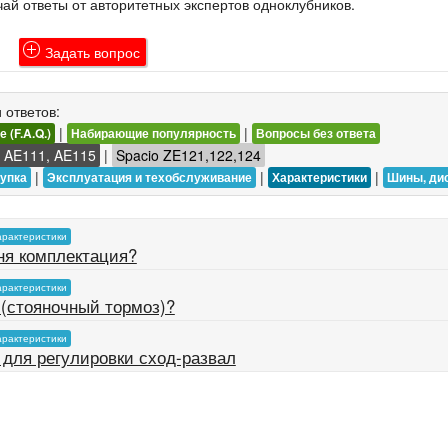
ай ответы от авторитетных экспертов одноклубников.
Задать вопрос
 ответов:
|
|
 (F.A.Q.)
Набирающие популярность
Вопросы без ответа
o AE111, AE115
|
Spacio ZE121,122,124
|
|
|
купка
Эксплуатация и техобслуживание
Характеристики
Шины, ди
рактеристики
еня комплектация?
рактеристики
 (стояночный тормоз)?
рактеристики
 для регулировки сход-развал