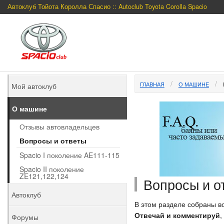
Автоклуб Тойота Королла Спасио :: Autoclub Toyota Corolla Spacio
ГЛАВНАЯ
О МАШИНЕ
Мой автоклуб
О машине
Отзывы автовладельцев
Вопросы и ответы
Spacio I поколение AE111-115
Spacio II поколение
ZE121,122,124
Вопросы и от
Автоклуб
В этом разделе собраны в
Отвечай и комментируй
,
Форумы