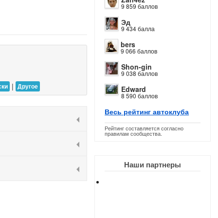
9 859 баллов
Эд
9 434 балла
bers
9 066 баллов
Shon-gin
9 038 баллов
|
ски
Другое
Edward
8 590 баллов
Весь рейтинг автоклуба
Рейтинг составляется согласно
правилам сообщества.
Наши партнеры