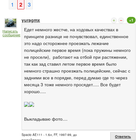
1
2
3
yuragmx
+1
Едет немного жестче, на ходовых качествах в
Написать
сообщение
принципе разнице не почувствовал, единственное
это надо осторожнее проезжать лежачие
полицейские первое время (пока пружины немного
не просели), работают на отбой при растяжении,
так как зад ставил летом первое время было
немного страшно проезжать полицейские, сейчас с
задними все в порядке, перед думаю где то через
месяца 3 тоже немного просядет..... Все будет
хорошо.....
Выкладываю фото....
Spacio AE111 - 1.6л, FF, 1997-99, до
Ответить
рестайлинга