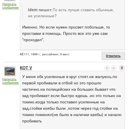
Написать
сообщение
idem пишет:
То есть лучше ставить обычные,
не усиленные?
Именно. Но если нужен просвет побольше, то
проставки в помощь. Просто все это уже сам
"проходил".
AE111, 1999 г., рестайлинг, 5 мест.
Ответить
KOT V
0
У меня обк усиленные в круг стоят.не жалуюсь.по
Написать
первой пробивали в отбой но это прошло
сообщение
частично.на полицейских на больших бывает что
зад пробивает если быстро едешь .но это только на
токико.когда только поставил усиленные на
зад,стойки коябы были ,потом через год стойки на
токико поменял(не было в наличии каябы) и начало
пробивать