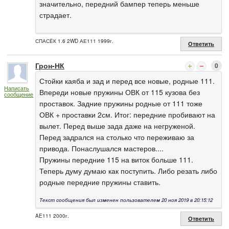
значительно, передний бампер теперь меньше
страдает.
СПАСЁК 1.6 2WD АЕ111 1999г.
Ответить
Грон-НК
0
Стойки каяба и зад и перед все новые, родные 111.
Написать
Впереди новые пружины ОВК от 115 кузова без
сообщение
проставок. Задние пружины родные от 111 тоже
ОВК + проставки 2см. Итог: передние пробивают на
вылет. Перед выше зада даже на негруженой.
Перед задрался на столько что переживаю за
привода. Понаслушался мастеров....
Пружины передние 115 на виток больше 111.
Теперь думу думаю как поступить. Либо резать либо
родные передние пружины ставить.
Текст сообщения был изменен пользователем 20 ноя 2019 в 20:15:12
AE111 2000г.
Ответить