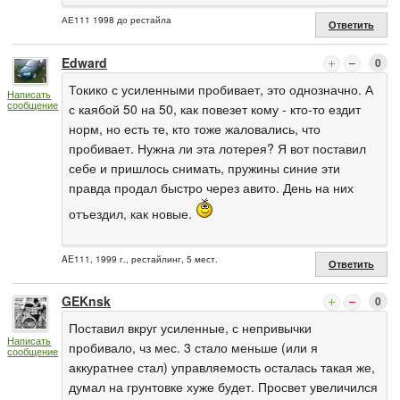
АЕ111 1998 до рестайла
Ответить
Edward
0
Токико с усиленными пробивает, это однозначно. А
Написать
сообщение
с каябой 50 на 50, как повезет кому - кто-то ездит
норм, но есть те, кто тоже жаловались, что
пробивает. Нужна ли эта лотерея? Я вот поставил
себе и пришлось снимать, пружины синие эти
правда продал быстро через авито. День на них
отъездил, как новые.
AE111, 1999 г., рестайлинг, 5 мест.
Ответить
GEKnsk
0
Поставил вкруг усиленные, с непривычки
Написать
пробивало, чз мес. 3 стало меньше (или я
сообщение
аккуратнее стал) управляемость осталась такая же,
думал на грунтовке хуже будет. Просвет увеличился