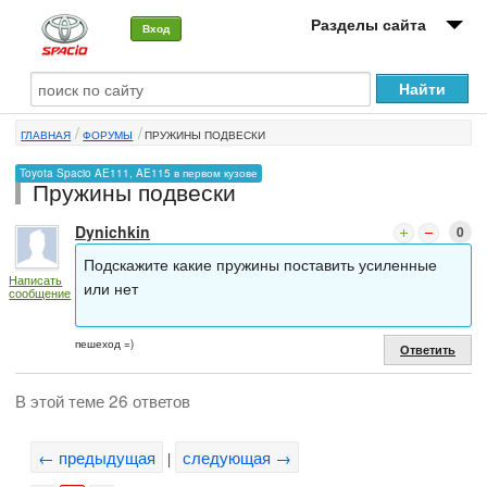
Разделы сайта
Вход
О машине
ГЛАВНАЯ
ФОРУМЫ
ПРУЖИНЫ ПОДВЕСКИ
Автоклуб
Toyota Spacio AE111, AE115 в первом кузове
Пружины подвески
Форумы
Dynichkin
0
Сервисы и услуги
Подскажите какие пружины поставить усиленные
Написать
Новости
или нет
сообщение
пешеход =)
Ответить
В этой теме 26 ответов
← предыдущая
следующая →
|