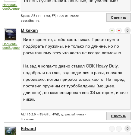
То есть лучше ставить обычные, не усиленные?
Написать
сообщение
Spacio AE111 - 1.6л, FF, 1999-01, после
Ответить
рестайлинга
Mikeken
0
Виток срежете, а жёсткость никак. Просто нужно
Написать
подбирать пружины, не только по длинне, но по
сообщение
расчитанному весу что часто не всегда возможно.
На зад я когда-то давно ставил OBK Heavy Duty,
подобрали на глаз, зад поднялся в разы, сначала
пробивало, потом приработалось как-то. На перед
поставил пружины от турбоКалдины (мощнее,
длиннее), но компенсировал вес 3S мотором, иначе
никак.
AE115-2.0 л 3S-GTE, 4WD, до рестайлинга -
Ответить
Косточка
Edward
0