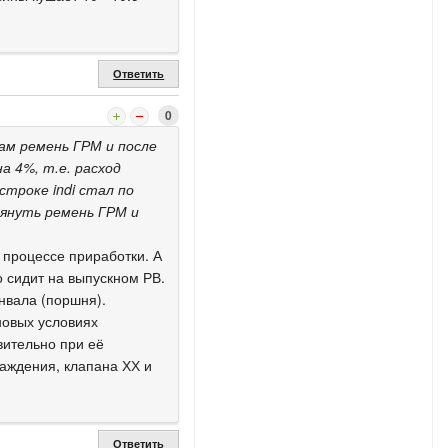
Ответить
0
ам ремень ГРМ и после
а 4%, т.е. расход
строке indi стал по
тянуть ремень ГРМ и
 процессе приработки. А
о сидит на выпускном РВ.
нвала (поршня).
новых условиях
вительно при её
аждения, клапана ХХ и
Ответить