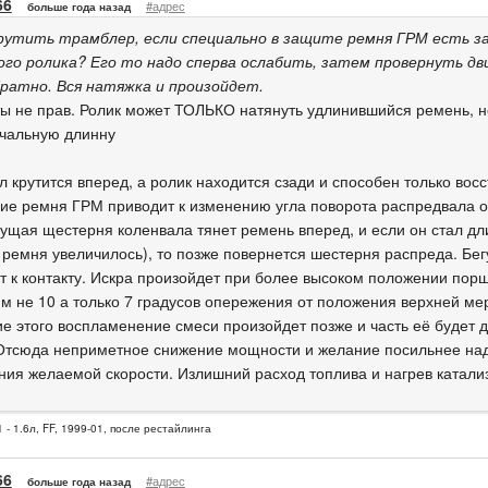
66
#адрес
больше года назад
рутить трамблер, если специально в защите ремня ГРМ есть з
го ролика? Его то надо сперва ослабить, затем провернуть д
ратно. Вся натяжка и произойдет.
 ты не прав. Ролик может ТОЛЬКО натянуть удлинившийся ремень, н
чальную длинну
 крутится вперед, а ролик находится сзади и способен только восс
ие ремня ГРМ приводит к изменению угла поворота распредвала о
едущая щестерня коленвала тянет ремень вперед, и если он стал д
 ремня увеличилось), то позже повернется шестерня распреда. Бе
т к контакту. Искра произойдет при более высоком положении порш
м не 10 а только 7 градусов опережения от положения верхней мер
ие этого воспламенение смеси произойдет позже и часть её будет 
 Отсюда неприметное снижение мощности и желание посильнее над
ния желаемой скорости. Излишний расход топлива и нагрев катализ
 - 1.6л, FF, 1999-01, после рестайлинга
66
#адрес
больше года назад