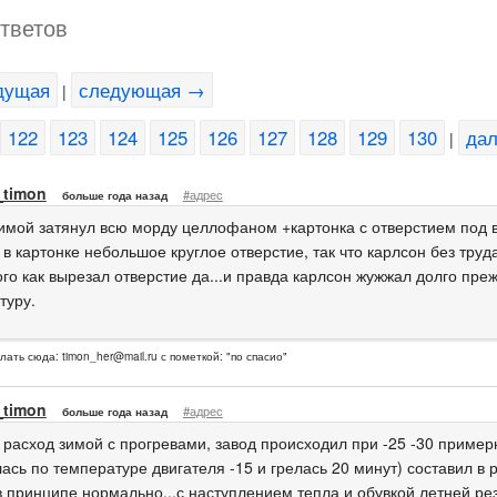
ответов
дущая
следующая →
|
122
123
124
125
126
127
128
129
130
да
|
_timon
#адрес
больше года назад
зимой затянул всю морду целлофаном +картонка с отверстием под 
в картонке небольшое круглое отверстие, так что карлсон без труда
ого как вырезал отверстие да...и правда карлсон жужжал долго пре
туру.
слать сюда:
timon_her@mail.ru
с пометкой: "по спасио"
_timon
#адрес
больше года назад
 расход зимой с прогревами, завод происходил при -25 -30 примерн
ась по температуре двигателя -15 и грелась 20 минут) составил в р
в принципе нормально...с наступлением тепла и обувкой летней рез