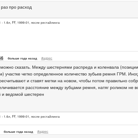
 раз про расход
 - 1.6л, FF, 1999-01, после рестайлинга
66
#адрес
больше года назад
 можно сказать. Между шестернями распреда и коленвала (позиции 
м) участке четко определенное количество зубьев ремня ГРМ. Ино
ресчитывают и ставят метки на новом, чтобы потом правильно собр
величивается расстояние между зубцами ремня, натяг роликом не 
 и ведомой шестерен
 - 1.6л, FF, 1999-01, после рестайлинга
#адрес
больше года назад