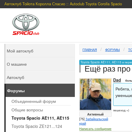
Автоклуб Тойота Королла Спасио :: Autoclub Toyota Corolla Spacio
ГЛАВНАЯ
ФОРУМЫ
TO
Мой автоклуб
Toyota Spacio AE111, AE115 в перв
О машине
Ещё раз про
Автоклуб
Dad
боль
Ребята,
Форумы
уменьше
Объединенный форум
Общие вопросы
пешеход =)
Активный
Toyota Spacio AE111, AE115
[75]
Забайкальский
край
Toyota Spacio ZE121...124
Написать сообщение