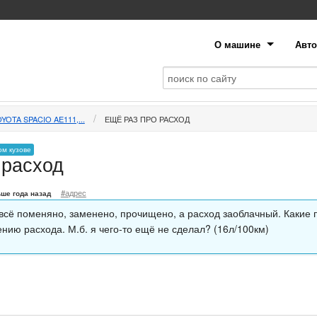
О машине
Авто
YOTA SPACIO AE111,...
ЕЩЁ РАЗ ПРО РАСХОД
ом кузове
 расход
#адрес
ше года назад
 всё поменяно, заменено, прочищено, а расход заоблачный. Какие
нию расхода. М.б. я чего-то ещё не сделал? (16л/100км)