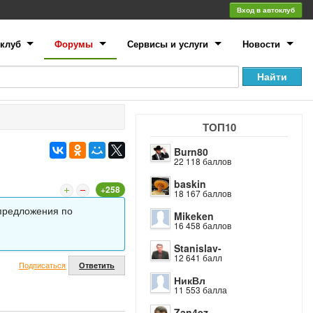
Вход в автоклуб
клуб
Форумы
Сервисы и услуги
Новости
ТОП10
Burn80
22 118 баллов
baskin
+258
18 167 баллов
 предложения по
Mikeken
16 458 баллов
Stanislav-
12 641 балл
Подписаться
Ответить
НикВл
11 553 балла
Zan4ez