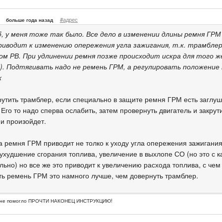
#адрес
больше года назад
5, у меня тоже так было. Все дело в изменении длины ремня ГРМ
риводит к изменению опережения угла зажигания, т.к. трамбле
ом РВ. При удлинении ремня позже происходит искра для того ж
). Подтягивать надо не ремень ГРМ, а регулировать положение
х
рутить трамблер, если специально в защите ремня ГРМ есть заглуш
Его то надо сперва ослабить, затем провернуть двигатель и закрут
 и произойдет.
а ремня ГРМ приводит не толко к уходу угла опережения зажигания,
 ухудшение сгорания топлива, увеличение в выхлопе СО (но это с к
льно) но все же это приводит к увеличению расхода топлива, с чем 
ть ремень ГРМ это намного лучше, чем довернуть трамблер.
о не помогло ПРОЧТИ НАКОНЕЦ ИНСТРУКЦИЮ!