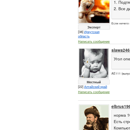
1. Подтя
2. Все 
Если ничег
Эксперт
[38]
Иркутская
область
Написать сообщение
slawa246
Угол оп
AE111 (выпус
Местный
[22]
Алтайский край
Написать сообщение
elbrus19
норма 10
Есть ст
Компьют