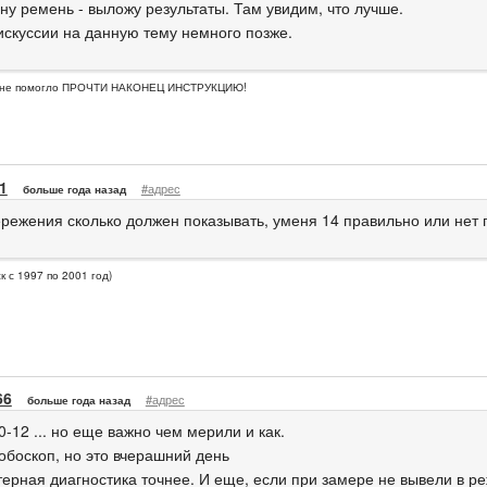
ну ремень - выложу результаты. Там увидим, что лучше.
дискуссии на данную тему немного позже.
о не помогло ПРОЧТИ НАКОНЕЦ ИНСТРУКЦИЮ!
1
#адрес
больше года назад
ережения сколько должен показывать, уменя 14 правильно или нет 
к с 1997 по 2001 год)
66
#адрес
больше года назад
-12 ... но еще важно чем мерили и как.
робоскоп, но это вчерашний день
ерная диагностика точнее. И еще, если при замере не вывели в ре