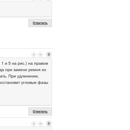
Ответить
0
1 и 5 на рис.) на правом
гда при замене ремня их
ать. При удлинении,
восстановит угловые фазы
Ответить
0