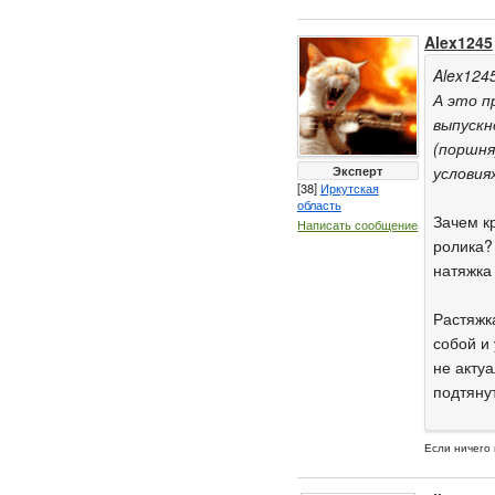
Alex1245
Alex124
А это п
выпускн
(поршня
Эксперт
условия
[38]
Иркутская
область
Зачем к
Написать сообщение
ролика? 
натяжка
Растяжк
собой и
не актуа
подтяну
Если ничег