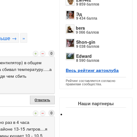
9 859 баллов
Эд
9 434 балла
bers
9 066 баллов
льше →
»
Shon-gin
9 038 баллов
0
Edward
8 590 баллов
вентилятор) в общем
 сбивал температуру.....а
Весь рейтинг автоклуба
жде чем сбить
Рейтинг составляется согласно
правилам сообщества.
Ответить
Наши партнеры
0
о раз в 4 часа
айоне 13-15 литров....я
ины кушает 10 - 10.5