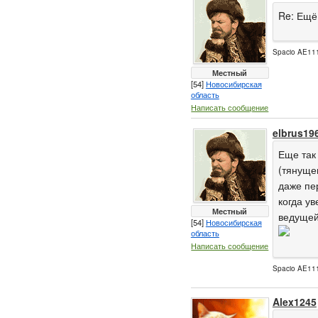
Re: Ещё
Spacio AE111
Местный
[54]
Новосибирская
область
Написать сообщение
elbrus19
Еще так
(тянуще
даже пе
когда у
Местный
ведущей
[54]
Новосибирская
область
Написать сообщение
Spacio AE111
Alex1245