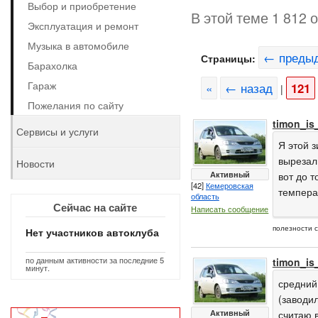
Выбор и приобретение
В этой теме 1 812 
Эксплуатация и ремонт
Музыка в автомобиле
← преды
Страницы:
Барахолка
Гараж
«
← назад
121
|
Пожелания по сайту
timon_is
Сервисы и услуги
Я этой 
вырезал 
Новости
Активный
вот до т
[42]
Кемеровская
темпера
область
Сейчас на сайте
Написать сообщение
полезности 
Нет участников автоклуба
по данным активности за последние 5
timon_is
минут.
средний
(заводил
Активный
считаю 