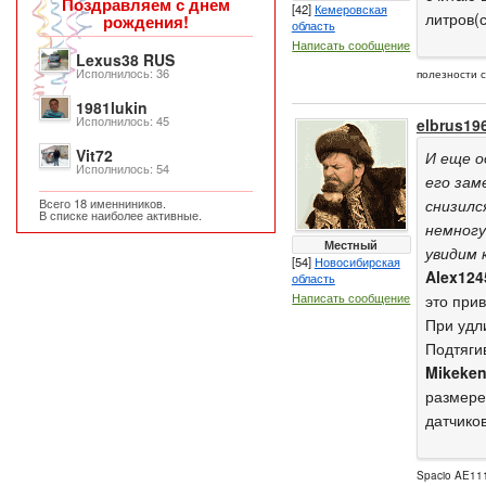
Поздравляем с днем
[42]
Кемеровская
литров(с
рождения!
область
Написать сообщение
Lexus38 RUS
Исполнилось: 36
полезности 
1981lukin
Исполнилось: 45
elbrus19
Vit72
И еще о
Исполнилось: 54
его зам
Всего 18 именниников.
снизилс
В списке наиболее активные.
немногу
Местный
увидим 
[54]
Новосибирская
Alex124
область
Написать сообщение
это при
При удл
Подтяги
Mikeke
размере
датчиков
Spacio AE111