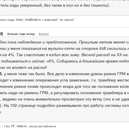
тиль езды умеренный..без тапки в пол но и без тошноты).
слать сюда:
timon_her@mail.ru
с пометкой: "по спасио"
66
#адрес
больше года назад
дно пока наблюдение и предположение. Прошлым летом менял с
ены у меня показания на мульти-сете на стороке indi снизились н
я на 4%. Так счастливо я ездил всю зиму. Весной расход на ХХ на 
 подниматься и сейчас +6%. Собираюсь в ближайшее время под
как он влияет на расход
5
, у меня тоже так было. Все дело в изменении длины ремня ГРМ в
водит к изменению опережения угла зажигания, т.к. трамблер жестк
инении ремня позже происходит искра для того же положения коле
вать надо не ремень ГРМ, а регулировать положение трамблера в 
n
, видимо не очень внимательно просмотрел эту ветку (что и не уди
). На 102 странице подробно разжевывали про работу системы охл
.
 - 1.6л, FF, 1999-01, после рестайлинга