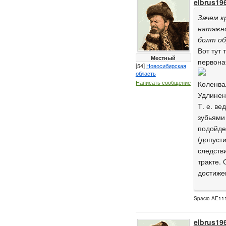
elbrus19
Зачем к
натяжно
болт об
Вот тут
Местный
первона
[54]
Новосибирская
область
Написать сообщение
Коленвал
Удлинен
Т. е. в
зубьями
подойде
(допусти
следств
тракте.
достиже
Spacio AE111
elbrus19