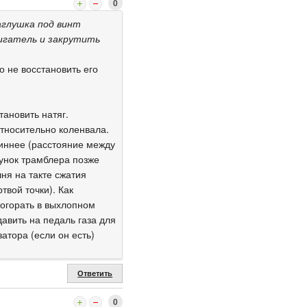
0
аглушка под винт
вигатель и закрутить
о не восстановить его
тановить натяг.
тносительно коленвала.
линнее (расстояние между
гунок трамблера позже
ня на такте сжатия
твой точки). Как
догорать в выхлопном
авить на педаль газа для
атора (если он есть)
Ответить
0