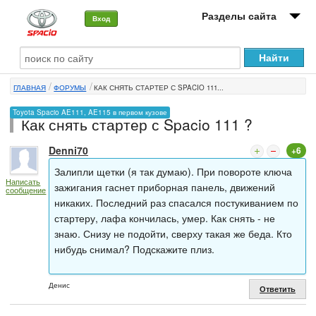
Разделы сайта
Вход
О машине
ГЛАВНАЯ
ФОРУМЫ
КАК СНЯТЬ СТАРТЕР С SPACIO 111...
Автоклуб
Toyota Spacio AE111, AE115 в первом кузове
Как снять стартер с Spacio 111 ?
Форумы
Denni70
+6
Сервисы и услуги
Залипли щетки (я так думаю). При повороте ключа
Написать
Новости
зажигания гаснет приборная панель, движений
сообщение
никаких. Последний раз спасался постукиванием по
стартеру, лафа кончилась, умер. Как снять - не
знаю. Снизу не подойти, сверху такая же беда. Кто
нибудь снимал? Подскажите плиз.
Денис
Ответить