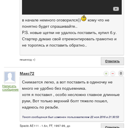
в начале немного оговорился))
кому что не
понятно будет спрашивайте..
P.S. новые щетки не удалось поставить, купил б.у.
Стартер думаю свой отремонтировать грамотно и
не торопясь и поставить обратно..
пешеход =)
Ответить
Макс72
0
Снимается легко, а вот поставить в одиночку не
Написать
много не удобно без подъемника.
сообщение
хотя я поставил , особо несложно главное длинные
руки, Вот только верхний болт тяжело пошел,
надеюсь по резьбе.
Текст сообщения был изменен пользователем 22 ноя 2016 в 21:30:53
Spacio AE111 - 1.6л, FF, 1997-99, до
Ответить