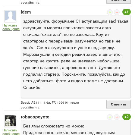
рестайлинга
idem
+1
здравствуйте, форумчане!СНаступающим вас! такая
Написать
ситуация: в морозы попытался завести авто-
сообщение
сначала "схватила", но не завелась. Крутит
стартером с перерывами разумеется но так и не
завёл. Снял аккумулятор и унес в подзарядку.
Морозы ушли и сегодня решил завести авто- итог
стартер не крутит- реле не щелкает- небольшое
гудение слышится, а проворотов нет. Думаю что
подпалил стартер. Подскажите, пожалуйста, как до
него добраться. фото и видео в теме не доступны.
Спасибо.
Spacio AE111 - 1.6л, FF, 1999-01, после
Ответить
рестайлинга
tobacopeyote
+2
Без ямы сложновато но можно.
Написать
Придется снять все что мешает под впускным
сообщение