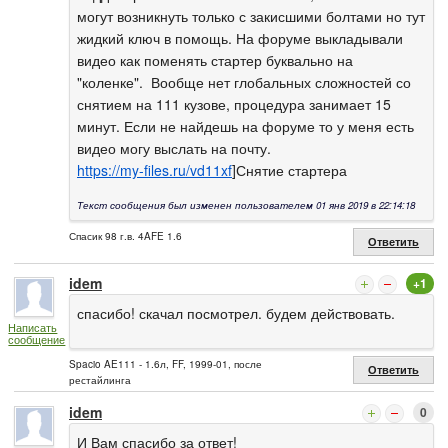
могут возникнуть только с закисшими болтами но тут
жидкий ключ в помощь. На форуме выкладывали
видео как поменять стартер буквально на
"коленке". Вообще нет глобальных сложностей со
снятием на 111 кузове, процедура занимает 15
минут. Если не найдешь на форуме то у меня есть
видео могу выслать на почту.
https://my-files.ru/vd11xf
]Снятие стартера
Текст сообщения был изменен пользователем 01 янв 2019 в 22:14:18
Спасик 98 г.в. 4AFE 1.6
Ответить
idem
+1
спасибо! скачал посмотрел. будем действовать.
Написать
сообщение
Spacio AE111 - 1.6л, FF, 1999-01, после
Ответить
рестайлинга
idem
0
И Вам спасибо за ответ!