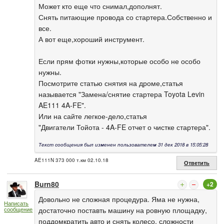
Может кто еще что снимал,дополнят.
Снять питающие провода со стартера.Собственно и
все.
А вот еще,хороший инструмент.
Если прям фотки нужны,которые особо не особо
нужны.
Посмотрите статью снятия на дроме,статья
называется "Замена/снятие стартера Toyota Levin
AE111 4A-FE".
Или на сайте легкое-дело,статья
"Двигатели Тойота - 4A-FE отчет о чистке стартера".
Текст сообщения был изменен пользователем 31 дек 2018 в 15:05:28
AE111N 373 000 т.км 02.10.18
Ответить
Burn80
+2
Довольно не сложная процедура. Яма не нужна,
Написать
сообщение
достаточно поставть машину на ровную площадку,
поддомкратить авто и снять колесо, сложности