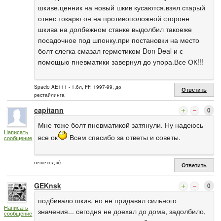
шкиве.ценник на новый шкив кусаются.взял старый
отнес токарю он на противоположной стороне
шкива на долбежном станке выдолбил такоеже
посадочное под шпонку.при постановки на место
болт слегка смазал герметиком Don Deal и с
помощью пневматики завернул до упора.Все ОК!!!
Spacio AE111 - 1.6л, FF, 1997-99, до
Ответить
рестайлинга
capitann
0
Мне тоже болт пневматикой затянули. Ну надеюсь
Написать
все ок
Всем спасибо за ответы и советы.
сообщение
пешеход =)
Ответить
GEKnsk
0
подбивало шкив, но не придавал сильного
Написать
значения... сегодня не доехал до дома, задолбило,
сообщение