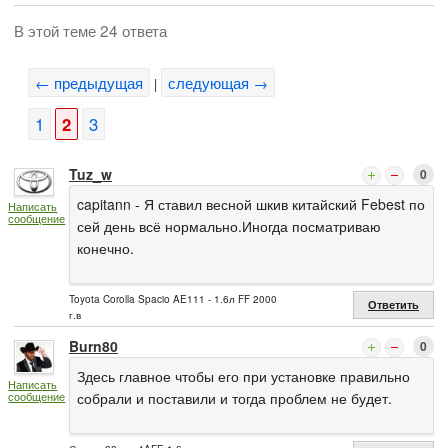
В этой теме 24 ответа
← предыдущая
следующая →
|
1
2
3
Tuz_w
0
capitann - Я ставил весной шкив китайский Febest по
Написать
сообщение
сей день всё нормально.Иногда посматриваю
конечно.
Toyota Corolla Spacio AE111 - 1.6л FF 2000
Ответить
г.в
Burn80
0
Здесь главное чтобы его при установке правильно
Написать
сообщение
собрали и поставили и тогда проблем не будет.