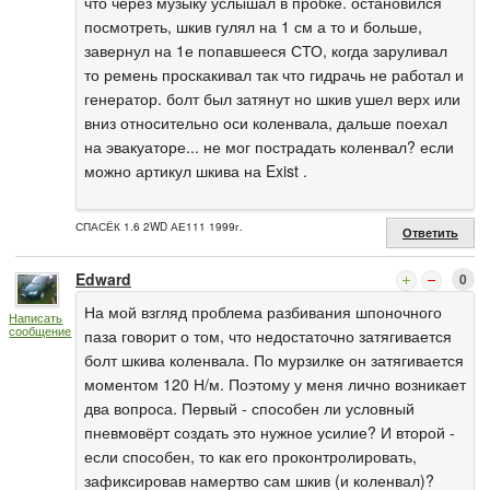
что через музыку услышал в пробке. остановился
посмотреть, шкив гулял на 1 см а то и больше,
завернул на 1е попавшееся СТО, когда заруливал
то ремень проскакивал так что гидрачь не работал и
генератор. болт был затянут но шкив ушел верх или
вниз относительно оси коленвала, дальше поехал
на эвакуаторе... не мог пострадать коленвал? если
можно артикул шкива на Exist .
СПАСЁК 1.6 2WD АЕ111 1999г.
Ответить
Edward
0
На мой взгляд проблема разбивания шпоночного
Написать
сообщение
паза говорит о том, что недостаточно затягивается
болт шкива коленвала. По мурзилке он затягивается
моментом 120 Н/м. Поэтому у меня лично возникает
два вопроса. Первый - способен ли условный
пневмовёрт создать это нужное усилие? И второй -
если способен, то как его проконтролировать,
зафиксировав намертво сам шкив (и коленвал)?