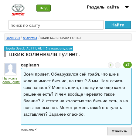
Разделы сайта
Вход
О машине
ГЛАВНАЯ
ФОРУМЫ
ШКИВ КОЛЕНВАЛА ГУЛЯЕТ.
Автоклуб
Toyota Spacio AE111, AE115 в первом кузове
шкив коленвала гуляет.
Форумы
capitann
+7
Сервисы и услуги
Всем привет. Обнаружился сей трабл, что шкив
Написать
Новости
колена имеет биение, на глаз 2-3 мм. Чем лечить
сообщение
сию напасть? Менять шкив, шпонку или еще какое
решение есть? И чем вообще черевато такое
биение? И кстати на холостых это биение есть, а на
повышенных нет. Может ремень какой его гулять
заставляет? Заранее спасибо.
пешеход =)
Ответить