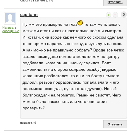
Спасик 98 г.в. 4AFE 1.6
Ответить
capitann
0
Ну мм это примерно на глаз
те там же планка с
Написать
метками стоит и вот относительно неё я и смотрел.
сообщение
И, кстати, она вроде как немного со скосом сделана,
те не прямо паралельно шкиву, а чуть-чуть на скос.
А как можно не правильно собрать? Вроде все четко
встало, шкив даже немного молоточком по центру
подбивали, когда он на шнонку садился. Болт
заменили, тк на старом сожрало резьбу( видимо,
когда шкив разболтался, то он и по болту немного
долбил, резьба подразбилась, попала влага и его
ржавчинка покоцала, ну это я так думаю). Новый
болтпосадили на герметик. Ремни не свистят. Чего
можно было накосячить или чего еще стоит
проверить?
пешеход =)
Ответить