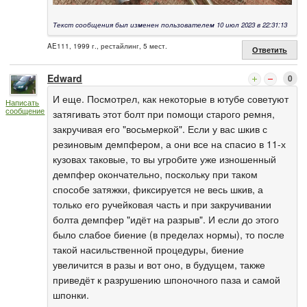
Текст сообщения был изменен пользователем 10 июл 2023 в 22:31:13
AE111, 1999 г., рестайлинг, 5 мест.
Ответить
Edward
0
И еще. Посмотрел, как некоторые в ютубе советуют
Написать
сообщение
затягивать этот болт при помощи старого ремня,
закручивая его "восьмеркой". Если у вас шкив с
резиновым демпфером, а они все на спасио в 11-х
кузовах таковые, то вы угробите уже изношенный
демпфер окончательно, поскольку при таком
способе затяжки, фиксируется не весь шкив, а
только его ручейковая часть и при закручивании
болта демпфер "идёт на разрыв". И если до этого
было слабое биение (в пределах нормы), то после
такой насильственной процедуры, биение
увеличится в разы и вот оно, в будущем, также
приведёт к разрушению шпоночного паза и самой
шпонки.