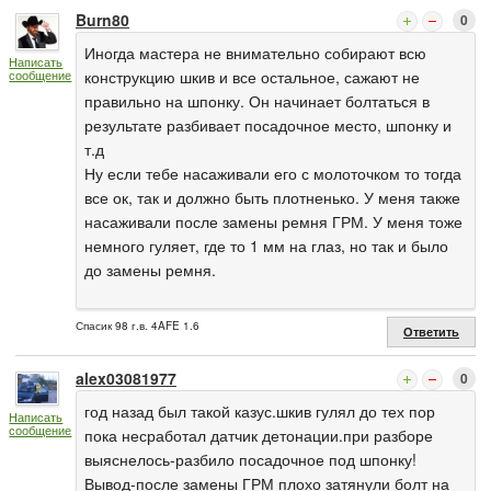
Burn80
0
Иногда мастера не внимательно собирают всю
Написать
сообщение
конструкцию шкив и все остальное, сажают не
правильно на шпонку. Он начинает болтаться в
результате разбивает посадочное место, шпонку и
т.д
Ну если тебе насаживали его с молоточком то тогда
все ок, так и должно быть плотненько. У меня также
насаживали после замены ремня ГРМ. У меня тоже
немного гуляет, где то 1 мм на глаз, но так и было
до замены ремня.
Спасик 98 г.в. 4AFE 1.6
Ответить
alex03081977
0
год назад был такой казус.шкив гулял до тех пор
Написать
сообщение
пока несработал датчик детонации.при разборе
выяснелось-разбило посадочное под шпонку!
Вывод-после замены ГРМ плохо затянули болт на