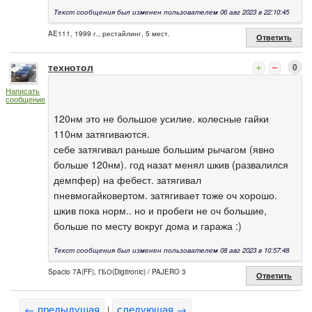
Текст сообщения был изменен пользователем 06 авг 2023 в 22:10:45
AE111, 1999 г., рестайлинг, 5 мест.
Ответить
технотол
0
Написать
сообщение
120нм это не большое усилие. колесные гайки
110нм затягиваются.
себе затягивал раньше большим рычагом (явно
больше 120нм). год назат менял шкив (развалился
демпфер) на фебест. затягивал
пневмогайковертом. затягивает тоже оч хорошо.
шкив пока норм.. но и пробеги не оч большие,
больше по месту вокруг дома и гаража :)
Текст сообщения был изменен пользователем 08 авг 2023 в 10:57:48
Spacio 7A(FF), ГБО(Digitronic) / PAJERO 3
Ответить
← предыдущая
следующая →
|