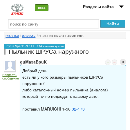
Разделы сайта
Вход
О машине
ГЛАВНАЯ
ФОРУМЫ
ПЫЛЬНИК ШРУСА НАРУЖНОГО
Автоклуб
Toyota Spacio ZE121...124 в новом кузове
Пыльник ШРУСа наружного
Форумы
guMa3aBpuK
0
Сервисы и услуги
Добрый день.
Написать
Новости
есть ли у кого размеры пыльников ШРУСа
сообщение
наружного?
либо каталожный номер пыльника (аналога)
который точно подходит к нашему авто.
поставил MARUICHI 1-56
02-173