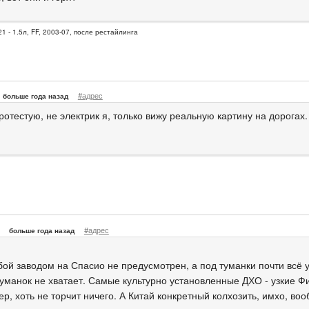
1 - 1.5л, FF, 2003-07, после рестайлинга
#адрес
больше года назад
ротестую, не электрик я, только вижу реальную картину на дорогах.
#адрес
больше года назад
ой заводом на Спасио не предусмотрен, а под туманки почти всё у
туманок не хватает. Самые культурно установленные ДХО - узкие Ф
р, хоть не торчит ничего. А Китай конкретный колхозить, имхо, во