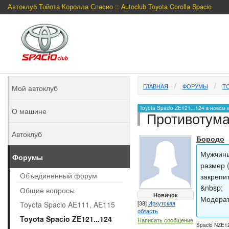
Автоклуб Тойота Королла Спасио :: Autoclub Toyota Corolla Spacio
ГЛАВНАЯ
ФОРУМЫ
TO
Мой автоклуб
Toyota Spacio ZE121...124 в новом 
О машине
Противотум
Автоклуб
Бородо
Мужчины
Форумы
размер 
Объединенный форум
закрепи
&nbsp;
Общие вопросы
Новичок
Модерат
[38]
Иркутская
Toyota Spacio AE111, AE115
область
Toyota Spacio ZE121...124
Написать сообщение
Spacio NZE12