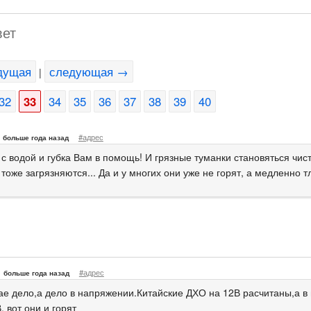
вет
дущая
следующая →
|
32
33
34
35
36
37
38
39
40
#адрес
больше года назад
 с водой и губка Вам в помощь! И грязные туманки становяться чис
тоже загрязняются... Да и у многих они уже не горят, а медленно т
#адрес
больше года назад
тае дело,а дело в напряжении.Китайские ДХО на 12В расчитаны,а в 
, вот они и горят