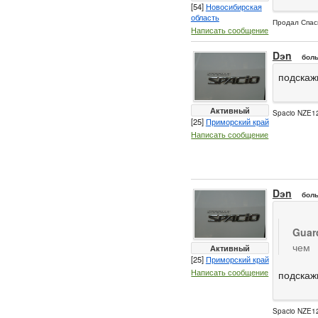
[54]
Новосибирская
область
Продал Спас
Написать сообщение
Dэn
боль
подскаж
Активный
Spacio NZE12
[25]
Приморский край
Написать сообщение
Dэn
боль
Guar
чем
Активный
[25]
Приморский край
Написать сообщение
подскаж
Spacio NZE12