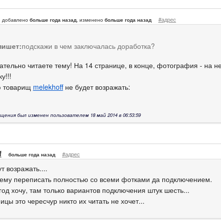
#адрес
добавлено
больше года назад
, изменено
больше года назад
пишет:
подскажи в чем заключалась доработка?
ательно читаете тему! На 14 странице, в конце, фотография - на н
у!!!
ю товарищ
melekhoff
не будет возражать:
щения был изменен пользователем 18 май 2014 в 06:53:59
f
#адрес
больше года назад
ут возражать....
тему переписать полностью со всеми фотками да подключением.
год хочу, там только вариантов подключения штук шесть...
ицы это чересчур никто их читать не хочет...