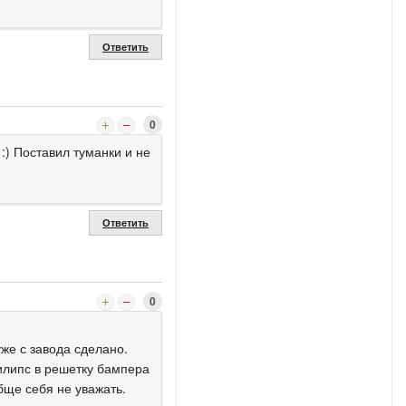
Ответить
0
 :) Поставил туманки и не
Ответить
0
же с завода сделано.
илипс в решетку бампера
обще себя не уважать.