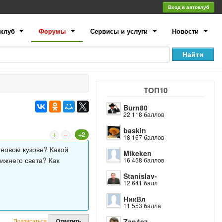
Вход в автоклуб
клуб
Форумы
Сервисы и услуги
Новости
ТОП10
Burn80
22 118 баллов
baskin
+2
18 167 баллов
новом кузове? Какой
Mikeken
ижнего света? Как
16 458 баллов
Stanislav-
12 641 балл
НикВл
11 553 балла
Подписаться
Zan4ez
Ответить