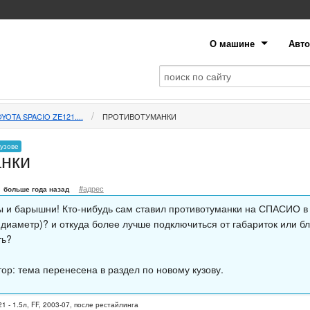
О машине
Авто
YOTA SPACIO ZE121....
ПРОТИВОТУМАНКИ
кузове
анки
#адрес
больше года назад
 и барышни! Кто-нибудь сам ставил противотуманки на СПАСИО в 
(диаметр)? и откуда более лучше подключиться от габариток или бл
ть?
ор: тема перенесена в раздел по новому кузову.
1 - 1.5л, FF, 2003-07, после рестайлинга