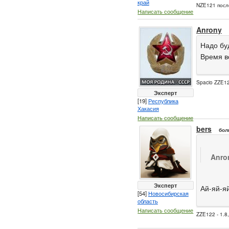
край
NZE121 посл
Написать сообщение
Anrony
Надо бу
Время во
Spacio ZZE12
Эксперт
[19]
Республика
Хакасия
Написать сообщение
bers
бол
Anro
Эксперт
Ай-яй-яй
[54]
Новосибирская
область
Написать сообщение
ZZE122 - 1.8