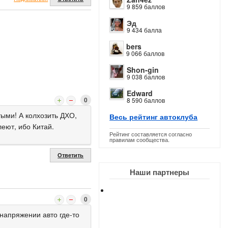
9 859 баллов
Эд
9 434 балла
bers
9 066 баллов
Shon-gin
9 038 баллов
Edward
0
8 590 баллов
тыми! А колхозить ДХО,
Весь рейтинг автоклуба
леют, ибо Китай.
Рейтинг составляется согласно
правилам сообщества.
Ответить
Наши партнеры
0
напряжении авто где-то