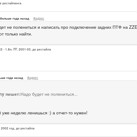
е рестайлинга
#адрес
больше года назад
дет не полениться и написать про подключение задних ПТФ на ZZ
т только найти.
2 - 1.8л, FF, 2001-03, до рестайла
#адрес
ьше года назад
ny пишет:
Надо будет не полениться...
 уже неделю ленишься :) а отчет-то нужен!
, 2002 год, до рестайла