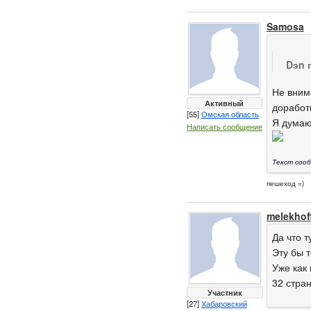
Samosa
Dэn 
Не вним
Активный
доработк
[55]
Омская область
Я дума
Написать сообщение
Текст сооб
пешеход =)
melekhof
Да что т
Эту бы 
Уже как 
32 стран
Участник
[27]
Хабаровский