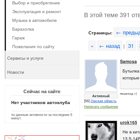
Выбор и приобретение
Эксплуатация и ремонт
В этой теме 391 от
Музыка в автомобиле
Барахолка
← преды
Страницы:
Гараж
«
← назад
31
|
Пожелания по сайту
Сервисы и услуги
Samosa
Бутылка
Новости
которые 
Сейчас на сайте
пешеход =)
Активный
[55]
Омская область
Нет участников автоклуба
Написать сообщение
по данным активности за последние 5
минут.
urok165
Не в ки
13,5-14В