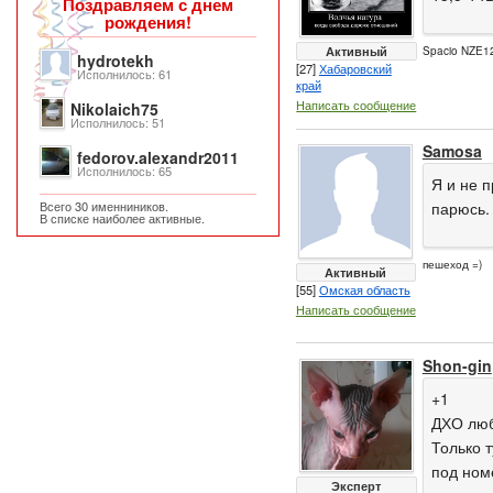
Поздравляем с днем
рождения!
Активный
Spacio NZE12
hydrotekh
[27]
Хабаровский
Исполнилось: 61
край
Написать сообщение
Nikolaich75
Исполнилось: 51
Samosa
fedorov.alexandr2011
Исполнилось: 65
Я и не п
Всего 30 именниников.
парюсь.
В списке наиболее активные.
пешеход =)
Активный
[55]
Омская область
Написать сообщение
Shon-gin
+1
ДХО люб
Только 
под номе
Эксперт