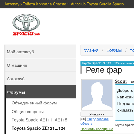
Автоклуб Тойота Королла Спасио :: Autoclub Toyota Corolla Spacio
ГЛАВНАЯ
ФОРУМЫ
TO
Мой автоклуб
Toyota Spacio ZE121...124 в новом 
О машине
Реле фар
Автоклуб
Scout
б
Доброго
Форумы
написан
Объединенный форум
Под кап
снимать
Общие вопросы
Участник
[66]
Свердловская
Toyota Spacio AE111, AE115
область
Toyota Spacio
Toyota Spacio ZE121...124
Написать сообщение