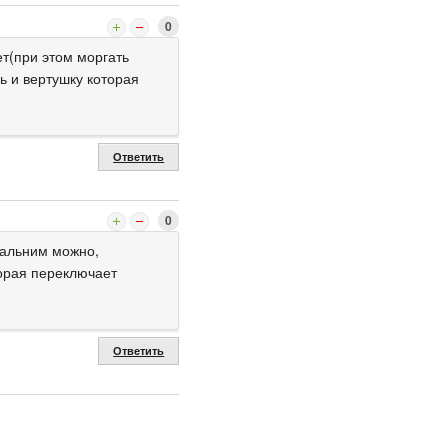
0
ет(при этом моргать
ь и вертушку которая
Ответить
0
дальним можно,
торая переключает
Ответить