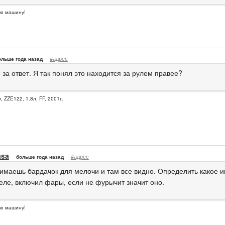
ю машину!
#адрес
ольше года назад
за ответ. Я так понял это находится за рулем правее?
, ZZE122, 1.8л, FF, 2001г.
asa
#адрес
больше года назад
нимаешь бардачок для мелочи и там все видно. Определить какое 
еле, включил фары, если не фурычит значит оно.
ю машину!