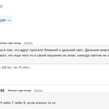
ет
щая →
#адрес
ольше года назад
 в том, что вдруг пропали ближний и дальний свет. Дальним моргае
мал, что еще чего-то в своей машинке не знаю, никогда светом не
, ZZE122, 1.8л, FF, 2001г.
asa
#адрес
больше года назад
H либо 7 либо 9, если ксенон то хз