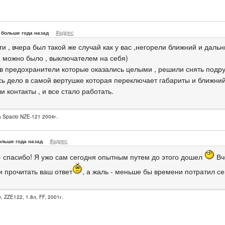
#адрес
больше года назад
ти , вчера был такой же случай как у вас ,негорели ближний и даль
 можно было , выключателем на себя)
в предохранители которые оказались целыми , решили снять подр
сь дело в самой вертушке которая переключает габариты и ближний
и контакты , и все стало работать.
la Spacio NZE-121 2004г.
#адрес
ольше года назад
 - спасибо! Я ужо сам сегодня опытным путем до этого дошел
Вч
и прочитать ваш ответ
, а жаль - меньше бы времени потратил се
, ZZE122, 1.8л, FF, 2001г.