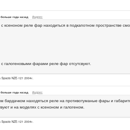
#адрес
больше года назад
 с ксеноном реле фар находиться в подкапотном пространстве см
 с галогеновыми фарами реле фар отсутсвуют.
la Spacio NZE-121 2004г.
#адрес
больше года назад
им бардачком находяться реле на противотуманые фары и габарит
твуют и на моделях с ксеноном и галогеном.
la Spacio NZE-121 2004г.