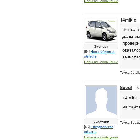
Написать сообщение
14mikle
Вот кста
дальним
провери
Эксперт
оказало
[54]
Новосибирская
область
зачистил
Написать сообщение
Toyota Corol
Scout
б
14mikle
на сайт 
Участник
Toyota Spacio
[66]
Свердловская
область
Написать сообщение