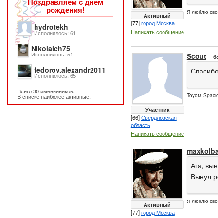
Поздравляем с днем
рождения!
Я люблю сво
Активный
[77]
город Москва
hydrotekh
Написать сообщение
Исполнилось: 61
Nikolaich75
Исполнилось: 51
Scout
б
fedorov.alexandr2011
Спасибо 
Исполнилось: 65
Всего 30 именниников.
Toyota Spacio
В списке наиболее активные.
Участник
[66]
Свердловская
область
Написать сообщение
maxkolb
Ага, вы
Вынул р
Я люблю сво
Активный
[77]
город Москва