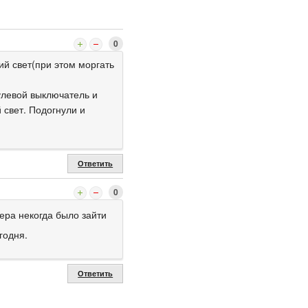
0
ний свет(при этом моргать
улевой выключатель и
 свет. Подогнули и
Ответить
0
ера некогда было зайти
годня.
Ответить