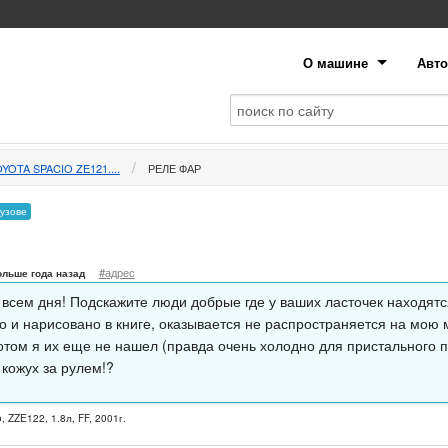
О машине
Авто
YOTA SPACIO ZE121....
РЕЛЕ ФАР
кузове
#адрес
ольше года назад
 всем дня! Подскажите люди добрые где у ваших ласточек находятс
о и нарисовано в книге, оказывается не распространяется на мою 
отом я их еще не нашел (правда очень холодно для пристального п
 кожух за рулем!?
, ZZE122, 1.8л, FF, 2001г.