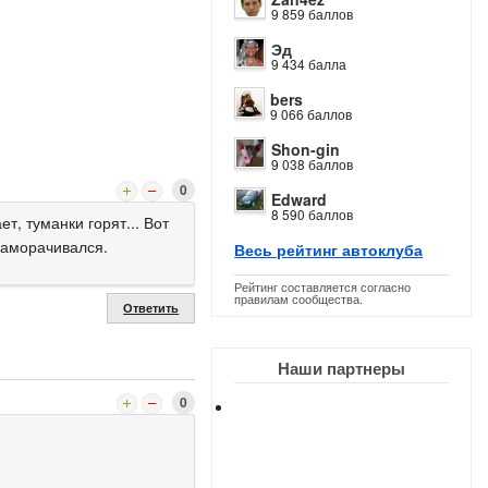
9 859 баллов
Эд
9 434 балла
bers
9 066 баллов
Shon-gin
9 038 баллов
0
Edward
8 590 баллов
т, туманки горят... Вот
 заморачивался.
Весь рейтинг автоклуба
Рейтинг составляется согласно
правилам сообщества.
Ответить
Наши партнеры
0