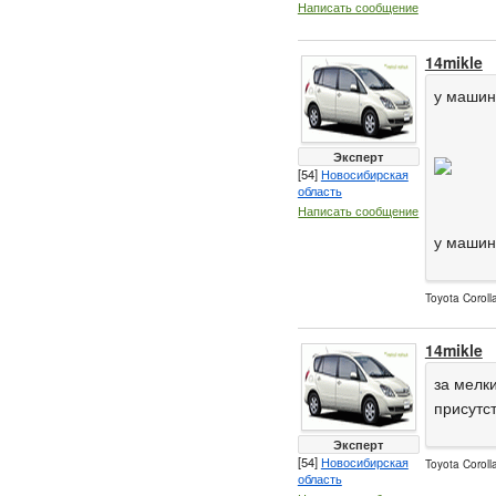
Написать сообщение
14mikle
у машин
Эксперт
[54]
Новосибирская
область
Написать сообщение
у машин
Toyota Corol
14mikle
за мелк
присутс
Эксперт
[54]
Новосибирская
Toyota Corol
область