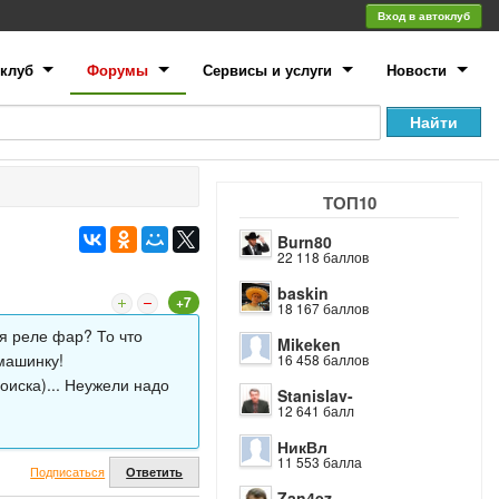
Вход в автоклуб
клуб
Форумы
Сервисы и услуги
Новости
ТОП10
Burn80
22 118 баллов
baskin
+7
18 167 баллов
я реле фар? То что
Mikeken
машинку!
16 458 баллов
оиска)... Неужели надо
Stanislav-
12 641 балл
НикВл
11 553 балла
Подписаться
Ответить
Zan4ez