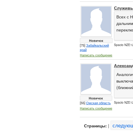
Служив
Всех с 
дальним
переклю
Новичок
[75]
Забайкальский
Spacio NZE12
край
Написать сообщение
Алексан
Аналоги
выключа
(ближни
Новичок
[55]
Омская область
Spacio NZE12
Написать сообщение
следую
Страницы:
|