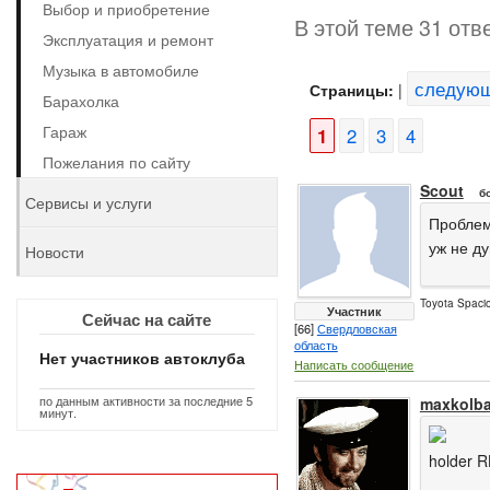
Выбор и приобретение
В этой теме 31 отв
Эксплуатация и ремонт
Музыка в автомобиле
следую
Страницы:
|
Барахолка
Гараж
1
2
3
4
Пожелания по сайту
Scout
б
Сервисы и услуги
Проблема
уж не ду
Новости
Toyota Spacio
Участник
Сейчас на сайте
[66]
Свердловская
область
Нет участников автоклуба
Написать сообщение
по данным активности за последние 5
maxkolb
минут.
holder R