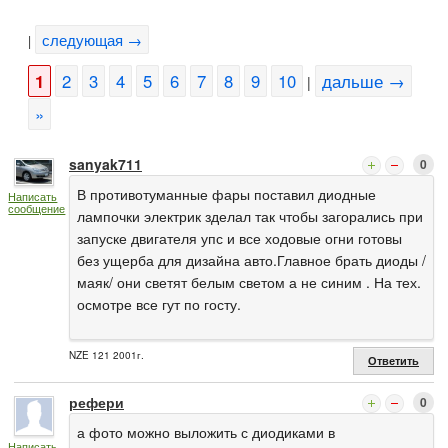
следующая →
|
1
2
3
4
5
6
7
8
9
10
дальше →
|
»
sanyak711
0
В противотуманные фары поставил диодные
Написать
сообщение
лампочки электрик зделал так чтобы загорались при
запуске двигателя упс и все ходовые огни готовы
без ущерба для дизайна авто.Главное брать диоды /
маяк/ они светят белым светом а не синим . На тех.
осмотре все гут по госту.
NZE 121 2001г.
Ответить
рефери
0
а фото можно выложить с диодиками в
Написать