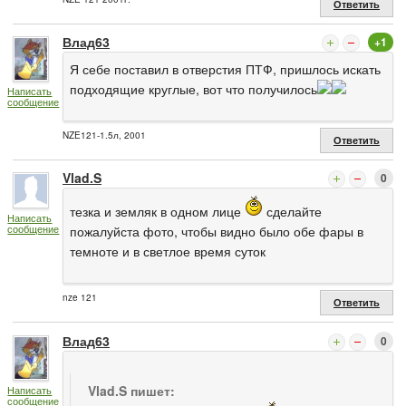
Ответить
Влад63
+1
Я себе поставил в отверстия ПТФ, пришлось искать
подходящие круглые, вот что получилось
Написать
сообщение
NZE121-1.5л, 2001
Ответить
Vlad.S
0
тезка и земляк в одном лице
сделайте
Написать
сообщение
пожалуйста фото, чтобы видно было обе фары в
темноте и в светлое время суток
nze 121
Ответить
Влад63
0
Vlad.S пишет:
Написать
сообщение