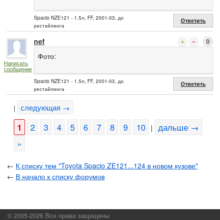
Spacio NZE121 - 1.5л, FF, 2001-03, до
Ответить
рестайлинга
nef
0
Фото:
Написать
сообщение
Spacio NZE121 - 1.5л, FF, 2001-03, до
Ответить
рестайлинга
следующая →
|
1
2
3
4
5
6
7
8
9
10
дальше →
|
»
←
К списку тем "Toyota Spacio ZE121...124 в новом кузове"
←
В начало к списку форумов
© 2005-2026 Все права защищены