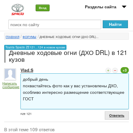
Разделы сайта
Вход
О машине
ГЛАВНАЯ
ФОРУМЫ
ДНЕВНЫЕ ХОДОВЫЕ ОГНИ (ДХО DRL)...
Автоклуб
Toyota Spacio ZE121...124 в новом кузове
Дневные ходовые огни (ДХО DRL) в 121
Форумы
кузов
Сервисы и услуги
Vlad.S
+3
Новости
добрый день
Написать
похвастайтесь фото как у вас установлены ДХО,
сообщение
особливо интересно размещение соответствующее
ГОСТ
nze 121
Ответить
В этой теме 109 ответов