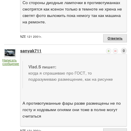
Со стороны диодные лампочки в противотуманках
смотрятся как ксенон только в темноте не хрена не
светят фото выложить пока немогу так как машина
на ремонте.
NZE 121 2001г.
Ответить
sanyak711
0
Написать
сообщение
Vlad.S пишет:
когда я спрашиваю про ГОСТ, то
подразумеваю размещение, как на рисунке
А противотуманные фары разве размещены не по
госту и ходовыми огнями они тоже в полне могут
считаться
NZE 121 2001г.